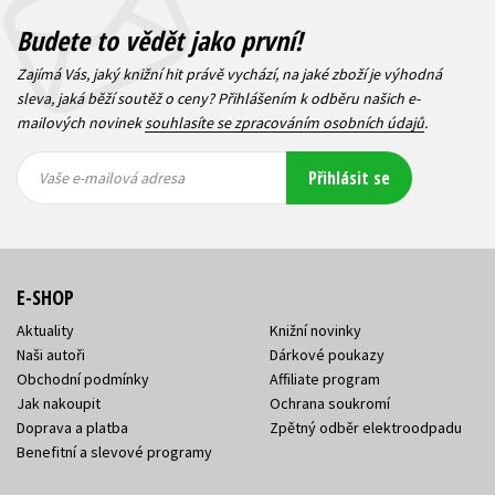
Budete to vědět jako první!
Zajímá Vás, jaký knižní hit právě vychází, na jaké zboží je výhodná
sleva, jaká běží soutěž o ceny? Přihlášením k odběru našich e-
mailových novinek
souhlasíte se zpracováním osobních údajů
.
Vaše e-
Vaše e-
Přihlásit se
mailová
mailová
Vaše e-mailová adresa
adresa
adresa
E-SHOP
Aktuality
Knižní novinky
Naši autoři
Dárkové poukazy
Obchodní podmínky
Affiliate program
Jak nakoupit
Ochrana soukromí
Doprava a platba
Zpětný odběr elektroodpadu
Benefitní a slevové programy