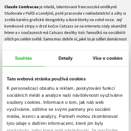
Claude Combacau
je mladá, talentovaná francouzská umělkyně.
Studovala v Paříži a Londýně, poté pracovala v nakladatelství a záhy si
zvolila kariéru grafické designérky a ilustrátorky na volné noze. Její
komiksové stripy o drzé kočce Catsass se na internetu staly okamžitě
hitem a v současnosti má Catsass desítky tisíc fanoušků na sociálních
sítích po celém světě. Sama moc dobře ví, jaké to je sdílet domácnost
s kočkou. „Jmenuje se Ibuprofen, má dva roky, mňouká opravdu
HODNĚ a obzvlášť ji baví rozmotávat role toaletního papíru,“ uvedla
autorka: „Není však ani z půlky tak zlomyslná, jako postava Catsass,
Souhlas
Detaily
Více o cookies
kterou jsem stvořila.“
Ke stažení
Tato webová stránka používá cookies
K personalizaci obsahu a reklam, poskytování funkcí
Ukázka.pdf
PDF
sociálních médií a analýze naší návštěvnosti využíváme
soubory cookies.
Informace o tom, jak náš web
využíváme, sdílíme se svými partnery pro sociální
média, inzerci a analýzy.
Partneři mohou zkombinovat
tyto údaje s dalšími informacemi, které jim byly
HODNOCENÍ ČTENÁŘŮ
poskytnuty, nebo které poté následovaly, že používáte