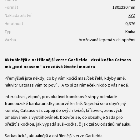
Formát
180x230 mm
Nakladatelství
XYZ
Hmotnost
0,376
Typ
Kniha
Vazba
brožovaná lepená s chlopněmi
Aktuálnější a ostřílenější verze Garfielda - drzá kočka Catsass
má „pod ocasem“ a rozdává životní moudra
Přemýšleli jste někdy, co by vám kočičí mazlíček řekl, kdyby uměl
mluvit? Catsass vám to poví… A to si za rámeček nikdo z vás nedá.
Interaktivní, vtipné, provokativní komiksové stripy od mladé
francouzské karikaturistky poprvé knižně. Nejedná se o obyčejný
komiks, Catsass vás zapojí do svých kvízů, křížovek, zenových
omalovánek a vystřihovánek. Dozvíte se, co obsahuje Sada pro
přežití s kočkou, jak vypadá suši-kočka, či jak zní 50 odstínů mňauku.
Sarkastická, aktuálnější a ostřílenější verze Garfielda.