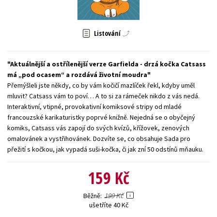
Young adult (SK)
Zahraniční literatura
Zdraví a životní styl
Listování
Všechny tituly
Aktuálnější a ostřílenější verze Garfielda - drzá kočka Catsass
má „pod ocasem“ a rozdává životní moudra
Přemýšleli jste někdy, co by vám kočičí mazlíček řekl, kdyby uměl
mluvit? Catsass vám to poví… A to si za rámeček nikdo z vás nedá.
Interaktivní, vtipné, provokativní komiksové stripy od mladé
francouzské karikaturistky poprvé knižně. Nejedná se o obyčejný
komiks, Catsass vás zapojí do svých kvízů, křížovek, zenových
omalovánek a vystřihovánek. Dozvíte se, co obsahuje Sada pro
přežití s kočkou, jak vypadá suši-kočka, či jak zní 50 odstínů mňauku.
159 Kč
199 Kč
Běžně
ušetříte 40 Kč