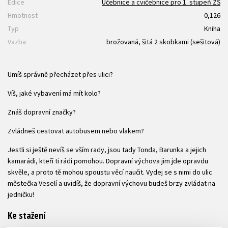
Edice
Učebnice a cvičebnice pro 1. stupeň ZŠ
Hmotnost
0,126
Typ
Kniha
Vazba
brožovaná, šitá 2 skobkami (sešitová)
Umíš správně přecházet přes ulici?
Víš, jaké vybavení má mít kolo?
Znáš dopravní značky?
Zvládneš cestovat autobusem nebo vlakem?
Jestli si ještě nevíš se vším rady, jsou tady Tonda, Barunka a jejich
kamarádi, kteří ti rádi pomohou. Dopravní výchova jim jde opravdu
skvěle, a proto tě mohou spoustu věcí naučit. Vydej se s nimi do ulic
městečka Veselí a uvidíš, že dopravní výchovu budeš brzy zvládat na
jedničku!
Ke stažení