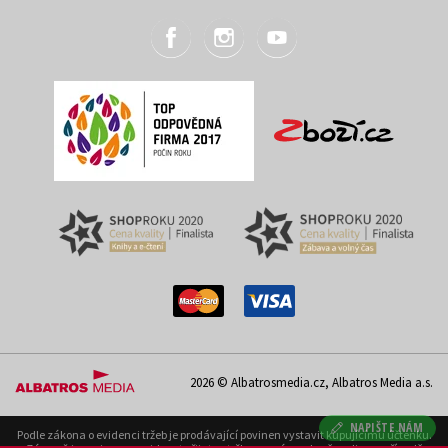
2026 © Albatrosmedia.cz, Albatros Media a.s.
NAPIŠTE NÁM
Podle zákona o evidenci tržeb je prodávající povinen vystavit kupujícímu účtenku.