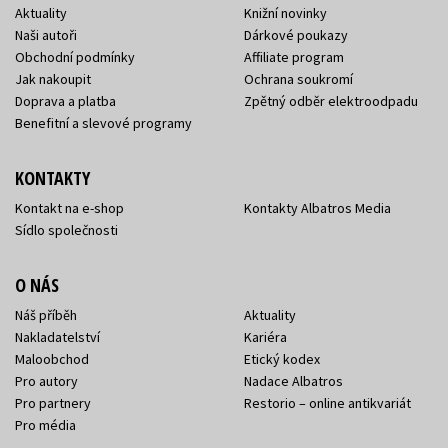
Aktuality
Knižní novinky
Naši autoři
Dárkové poukazy
Obchodní podmínky
Affiliate program
Jak nakoupit
Ochrana soukromí
Doprava a platba
Zpětný odběr elektroodpadu
Benefitní a slevové programy
KONTAKTY
Kontakt na e-shop
Kontakty Albatros Media
Sídlo společnosti
O NÁS
Náš příběh
Aktuality
Nakladatelství
Kariéra
Maloobchod
Etický kodex
Pro autory
Nadace Albatros
Pro partnery
Restorio – online antikvariát
Pro média