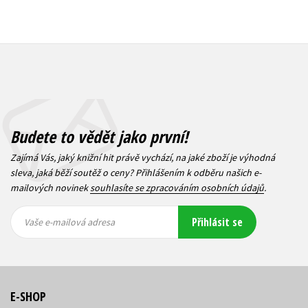
Budete to vědět jako první!
Zajímá Vás, jaký knižní hit právě vychází, na jaké zboží je výhodná
sleva, jaká běží soutěž o ceny? Přihlášením k odběru našich e-
mailových novinek
souhlasíte se zpracováním osobních údajů
.
Vaše e-
Vaše e-
Přihlásit se
mailová
mailová
Vaše e-mailová adresa
adresa
adresa
E-SHOP