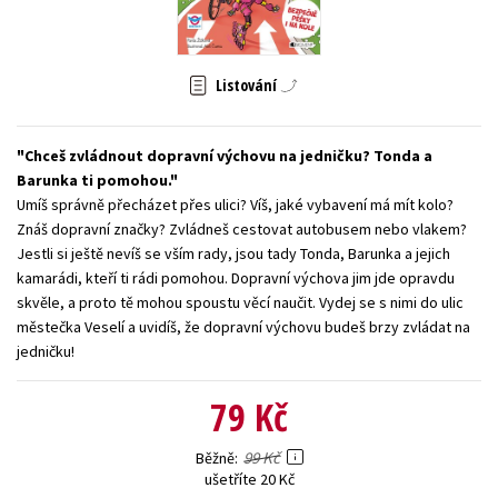
Young adult (SK)
Zahraniční literatura
Zdraví a životní styl
Všechny tituly
Listování
Chceš zvládnout dopravní výchovu na jedničku? Tonda a
Barunka ti pomohou.
Umíš správně přecházet přes ulici? Víš, jaké vybavení má mít kolo?
Znáš dopravní značky? Zvládneš cestovat autobusem nebo vlakem?
Jestli si ještě nevíš se vším rady, jsou tady Tonda, Barunka a jejich
kamarádi, kteří ti rádi pomohou. Dopravní výchova jim jde opravdu
skvěle, a proto tě mohou spoustu věcí naučit. Vydej se s nimi do ulic
městečka Veselí a uvidíš, že dopravní výchovu budeš brzy zvládat na
jedničku!
79 Kč
99 Kč
Běžně
ušetříte 20 Kč