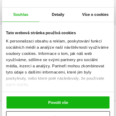
Ukázka.pdf
PDF
Souhlas
Detaily
Více o cookies
Tato webová stránka používá cookies
HODNOCENÍ ČTENÁŘŮ
K personalizaci obsahu a reklam, poskytování funkcí
sociálních médií a analýze naší návštěvnosti využíváme
V současné době nejsou vytvořena žádná uživatelská hodnocení.
soubory cookies.
Informace o tom, jak náš web
využíváme, sdílíme se svými partnery pro sociální
Vaše hodnocení
média, inzerci a analýzy.
Partneři mohou zkombinovat
tyto údaje s dalšími informacemi, které jim byly
Uživatelskou recenzi mohou vkládat pouze registrovaní uživatelé
poskytnuty, nebo které poté následovaly, že používáte
Přihlásit
jejich služby.
Povolit vše
MOHLO BY VÁS TAKÉ ZAJÍMAT