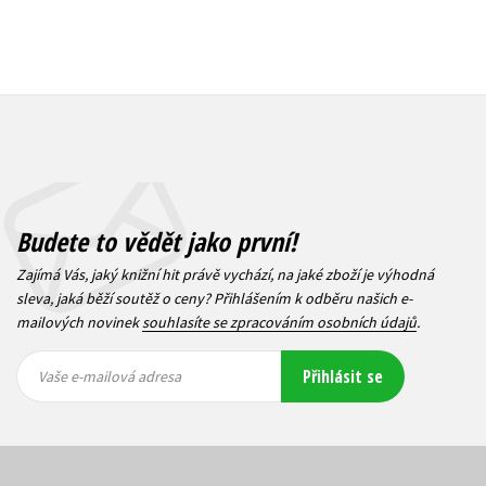
Budete to vědět jako první!
Zajímá Vás, jaký knižní hit právě vychází, na jaké zboží je výhodná
sleva, jaká běží soutěž o ceny? Přihlášením k odběru našich e-
mailových novinek
souhlasíte se zpracováním osobních údajů
.
Vaše e-
Vaše e-
Přihlásit se
mailová
mailová
Vaše e-mailová adresa
adresa
adresa