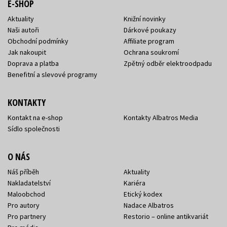
E-SHOP
Aktuality
Knižní novinky
Naši autoři
Dárkové poukazy
Obchodní podmínky
Affiliate program
Jak nakoupit
Ochrana soukromí
Doprava a platba
Zpětný odběr elektroodpadu
Benefitní a slevové programy
KONTAKTY
Kontakt na e-shop
Kontakty Albatros Media
Sídlo společnosti
O NÁS
Náš příběh
Aktuality
Nakladatelství
Kariéra
Maloobchod
Etický kodex
Pro autory
Nadace Albatros
Pro partnery
Restorio – online antikvariát