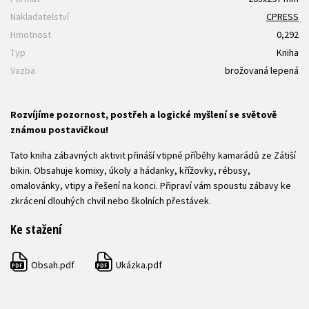
Nakladatelství
CPRESS
Hmotnost
0,292
Typ
Kniha
Vazba
brožovaná lepená
Rozvíjíme pozornost, postřeh a logické myšlení se světově
známou postavičkou!
Tato kniha zábavných aktivit přináší vtipné příběhy kamarádů ze Zátiší
bikin. Obsahuje komixy, úkoly a hádanky, křížovky, rébusy,
omalovánky, vtipy a řešení na konci. Připraví vám spoustu zábavy ke
zkrácení dlouhých chvil nebo školních přestávek.
Ke stažení
Obsah.pdf
Ukázka.pdf
PDF
PDF