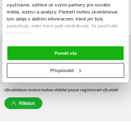
využíváme, sdílíme se svými partnery pro sociální
média, inzerci a analýzy.
Partneři mohou zkombinovat
tyto údaje s dalšími informacemi, které jim byly
poskytnuty, nebo které poté následovaly, že používáte
jejich služby.
HODNOCENÍ ČTENÁŘŮ
Povolit vše
V současné době nejsou vytvořena žádná uživatelská hodnocení.
Přizpůsobit
Vaše hodnocení
Uživatelskou recenzi mohou vkládat pouze registrovaní uživatelé
Přihlásit