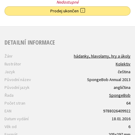
Nedostupné
Prodej ukončen
DETAILNÍ INFORMACE
Žánr
hádanky, hlavolamy, hry a úkoly
Ilustrátor
Kolektiv
Jazyk
čeština
Původní název
SpongeBob Annual 2013
Původní jazyk
angličtina
Řada
SpongeBob
Počet stran
64
EAN
9788026409922
Datum vydání
18.01.2016
Věk od
6
Formát
205x297 mm