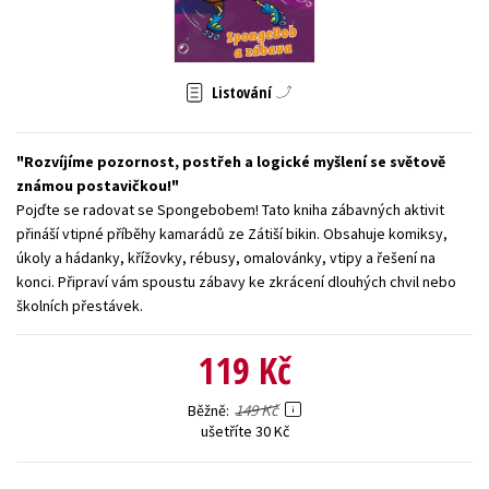
Young adult (SK)
Zahraniční literatura
Zdraví a životní styl
Všechny tituly
Listování
Rozvíjíme pozornost, postřeh a logické myšlení se světově
známou postavičkou!
Pojďte se radovat se Spongebobem! Tato kniha zábavných aktivit
přináší vtipné příběhy kamarádů ze Zátiší bikin. Obsahuje komiksy,
úkoly a hádanky, křížovky, rébusy, omalovánky, vtipy a řešení na
konci. Připraví vám spoustu zábavy ke zkrácení dlouhých chvil nebo
školních přestávek.
119 Kč
149 Kč
Běžně
ušetříte 30 Kč