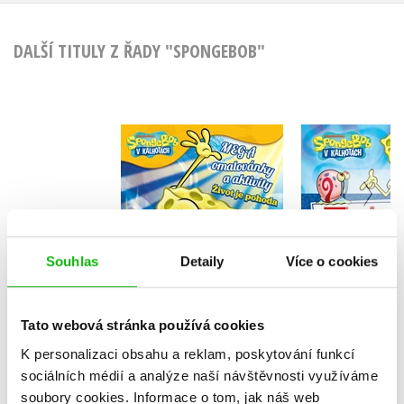
DALŠÍ TITULY Z ŘADY "SPONGEBOB"
SpongeBob - Mega
Sponge
omalovánky a
5minutové
aktivity - Život je
Kolekt
pohoda
Kolektiv
Souhlas
Detaily
Více o cookies
Do košík
Do košíku
Tato webová stránka používá cookies
319 Kč
3
143 Kč
K personalizaci obsahu a reklam, poskytování funkcí
179 Kč
sociálních médií a analýze naší návštěvnosti využíváme
soubory cookies.
Informace o tom, jak náš web