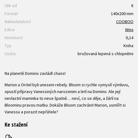
Věk od
8
Formát
140x200 mm
Nakladatelství
COOBOO
Edice
Winx
Hmotnost
0,14
Typ
Kniha
Vazba
brožovaná lepená s chlopněmi
Na planetě Domino zavládl chaos!
Marion a Oritel byli uneseni rebely. Bloom si rychle vymyslí výmluvu,
opustí přípravy Vanessiných narozenim a letí na Domino. Ale její
nevlastní maminka to nese špatně… neví, co se děje, a žárlí na
Bloominu pravou matku. Dokáže Bloom zachránit Marion, usmířit si
Vanessu a porazit nepřátele?
Ke stažení