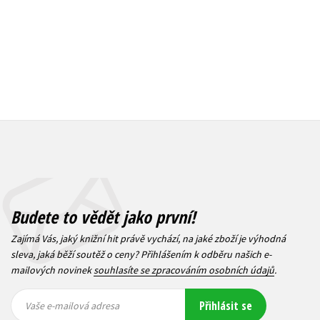
Budete to vědět jako první!
Zajímá Vás, jaký knižní hit právě vychází, na jaké zboží je výhodná
sleva, jaká běží soutěž o ceny? Přihlášením k odběru našich e-
mailových novinek
souhlasíte se zpracováním osobních údajů
.
Vaše e-
Vaše e-
Přihlásit se
mailová
mailová
Vaše e-mailová adresa
adresa
adresa