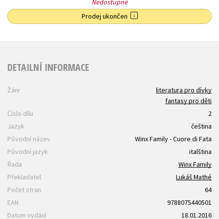
Nedostupné
Prodej ukončen
DETAILNÍ INFORMACE
Žánr
literatura pro dívky
fantasy pro děti
Číslo dílu
2
Jazyk
čeština
Původní název
Winx Family - Cuore di Fata
Původní jazyk
italština
Řada
Winx Family
Překladatel
Lukáš Mathé
Počet stran
64
EAN
9788075440501
Datum vydání
18.01.2016