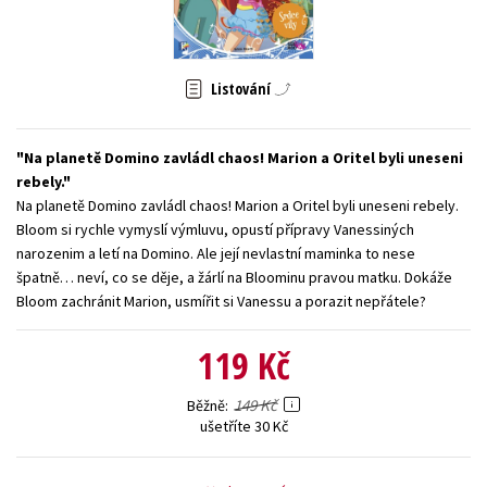
Young adult (SK)
Zahraniční literatura
Zdraví a životní styl
Všechny tituly
Listování
Na planetě Domino zavládl chaos! Marion a Oritel byli uneseni
rebely.
Na planetě Domino zavládl chaos! Marion a Oritel byli uneseni rebely.
Bloom si rychle vymyslí výmluvu, opustí přípravy Vanessiných
narozenim a letí na Domino. Ale její nevlastní maminka to nese
špatně… neví, co se děje, a žárlí na Bloominu pravou matku. Dokáže
Bloom zachránit Marion, usmířit si Vanessu a porazit nepřátele?
119 Kč
149 Kč
Běžně
ušetříte 30 Kč