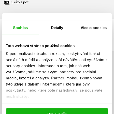
Ukázka.pdf
PDF
Souhlas
Detaily
Více o cookies
DALŠÍ TITULY Z ŘADY "WINX FAMILY"
Tato webová stránka používá cookies
K personalizaci obsahu a reklam, poskytování funkcí
sociálních médií a analýze naší návštěvnosti využíváme
HODNOCENÍ ČTENÁŘŮ
soubory cookies.
Informace o tom, jak náš web
využíváme, sdílíme se svými partnery pro sociální
V současné době nejsou vytvořena žádná uživatelská hodnocení.
média, inzerci a analýzy.
Partneři mohou zkombinovat
tyto údaje s dalšími informacemi, které jim byly
Vaše hodnocení
poskytnuty, nebo které poté následovaly, že používáte
jejich služby.
Uživatelskou recenzi mohou vkládat pouze registrovaní uživatelé
Přihlásit