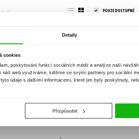
Populárně - naučná pro dospělé
POUZE DOSTUPNÉ
Young adult (SK)
Populárně - naučné pro děti
Zahraniční literatura
Předškoláci
Zdraví a životní styl
Detaily
Příroda a zahrada
á cookies
klam, poskytování funkcí sociálních médií a analýze naší návšt
šechny tituly
k náš web využíváme, sdílíme se svými partnery pro sociální méd
ní!
yto údaje s dalšími informacemi, které jim byly poskytnuty, neb
Vaše e-
Vaše e-
ě vychází, na jaké zboží je výhodná sleva,
mailová
mailová
Vaše e-mailov
adresa
adresa
ášením k odběru našich e-mailových
áním osobních údajů
.
Přizpůsobit