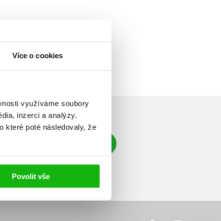
Více o cookies
ěvnosti využíváme soubory
ia, inzerci a analýzy.
o které poté následovaly, že
Přihlásit se
á adresa
Povolit vše