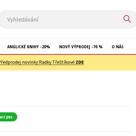
Vyhledávání
ANGLICKÉ KNIHY -20%
NOVÝ VÝPRODEJ -70 %
O NÁS
Předprodej novinky Radky Třeštíkové
ZDE
Přírodní vědy
Křížovky
Společnost, politika
Kuchařky
Technika a věda
New Adult
Učebnice
Ostatní
Umění a kultura
Počítače
ací pes
Výchova a pedagogika
Poezie
Young adult