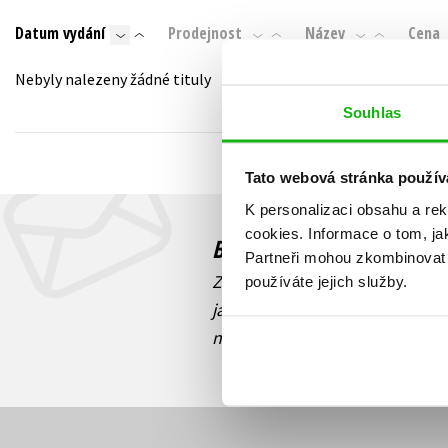
Auto - moto
Datum vydání
Prodejnost
Název
Cena
Jazyky
Beletrie pro děti
Kalendáře
Nebyly nalezeny žádné tituly
Beletrie pro dospělé
Kariéra a osobní rozvoj
Souhlas
Byznys a ekonomie
Komiks
Tato webová stránka použív
K personalizaci obsahu a re
V
cookies.
Informace o tom, ja
Budete to vědět jako prv
Partneři mohou zkombinovat t
Zajímá Vás, jaký knižní hit práv
používáte jejich služby.
jaká běží soutěž o ceny? Přihl
novinek
souhlasíte se zpracov