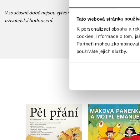
V současné době nejsou vytvořena žádná
Tato webová stránka použív
uživatelská hodnocení.
K personalizaci obsahu a re
cookies.
Informace o tom, ja
Partneři mohou zkombinovat t
používáte jejich služby.
Maková panenka 
motýl Emanuel
Pět přání
,
Hana Doskočilová
Hana Doskočilová
Václav Čtvrtek