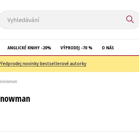
Vyhledávání
ANGLICKÉ KNIHY -20%
VÝPRODEJ -70 %
O NÁS
Předprodej novinky bestsellerové autorky
Přírodní vědy
Křížovky
Společnost, politika
e Snowman
Kuchařky
Technika a věda
New Adult
 Snowman
Učebnice
Ostatní
Umění a kultura
Počítače
Výchova a pedagogika
Poezie
Young adult