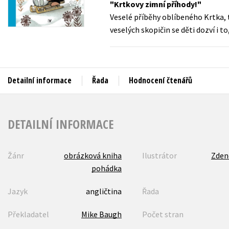
Krtkovy zimní příhody!
Auto - moto
Veselé příběhy oblíbeného Krtka,
Jazyky
Beletrie pro děti
veselých skopičin se děti dozví i t
Kalendáře
Beletrie pro dospělé
Kariéra a osobní rozvoj
Byznys a ekonomie
Komiks
Detailní informace
Řada
Hodnocení čtenářů
V
DETAILNÍ INFORMACE
Žánr
obrázková kniha
Ilustrátor
Zden
pohádka
Jazyk
angličtina
Řada
Překladatel
Mike Baugh
Počet stran