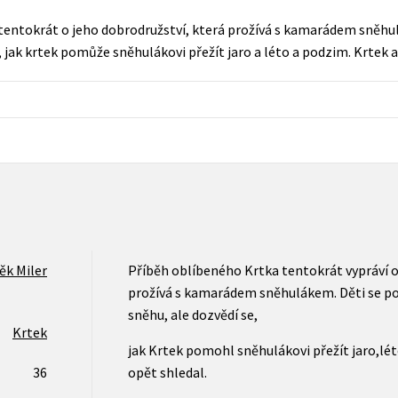
Populárně - naučná pro dospělé
 tentokrát o jeho dobrodružství, která prožívá s kamarádem sněh
Young adult (SK)
Populárně - naučné pro děti
o, jak krtek pomůže sněhulákovi přežít jaro a léto a podzim. Krtek a
Zahraniční literatura
Předškoláci
Zdraví a životní styl
Příroda a zahrada
šechny tituly
ěk Miler
Příběh oblíbeného Krtka tentokrát vypráví o
prožívá s kamarádem sněhulákem. Děti se pob
sněhu, ale dozvědí se,
Krtek
jak Krtek pomohl sněhulákovi přežít jaro,lét
36
opět shledal.