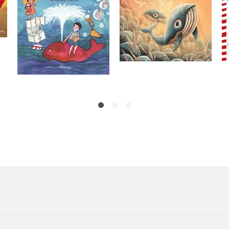
,
Svatopluk Hrnčíř
,
Marie Kubátová
,
Ľubomír Feldek
,
Hana Žantovská
,
Ivan Vyskočil
Do košíku
,
Ota Šafránek
,
Dagmar Lhotová
263 Kč
329 Kč
,
Kolektiv
,
Ludvík Aškenazy
,
Václav Čtvrtek
,
Bohumil Hrabal
,
Karel Pecka
Helena Šmahelová
Do košíku
215 Kč
269 Kč