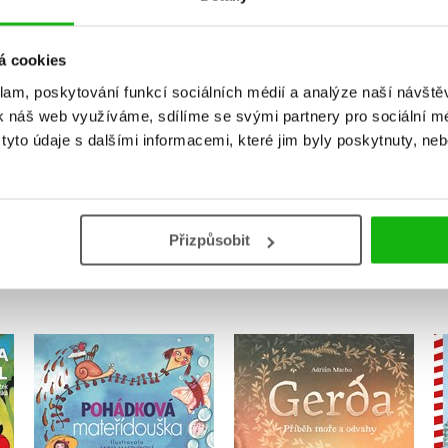
Vaše hodnocení
á cookies
Uživatelskou recenzi mohou vkládat pouze registrovaní uživat
klam, poskytování funkcí sociálních médií a analýze naší návšt
k náš web využíváme, sdílíme se svými partnery pro sociální méd
Přihlásit
yto údaje s dalšími informacemi, které jim byly poskytnuty, neb
MOHLO BY VÁS TAKÉ ZAJÍMAT
Přizpůsobit
Pohádková
a
Gerda: Příběh moře a
mateřídouška
odvahy
,
Hana Doskočilová
Adrián Macho
,
Miloš Macourek
,
Oldřich Syrovátka
,
Josef Brukner