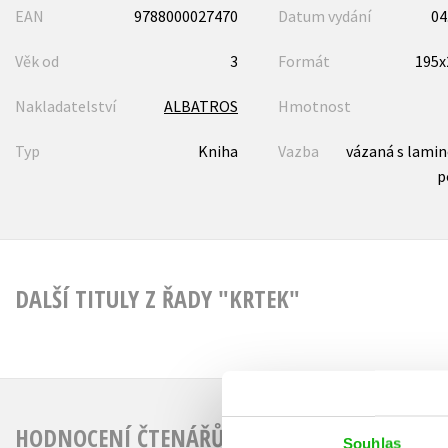
EAN
9788000027470
Datum vydání
04
Věk od
3
Formát
195
Nakladatelství
ALBATROS
Hmotnost
Typ
Kniha
Vazba
vázaná s lami
p
DALŠÍ TITULY Z ŘADY "KRTEK"
HODNOCENÍ ČTENÁŘŮ
Souhlas