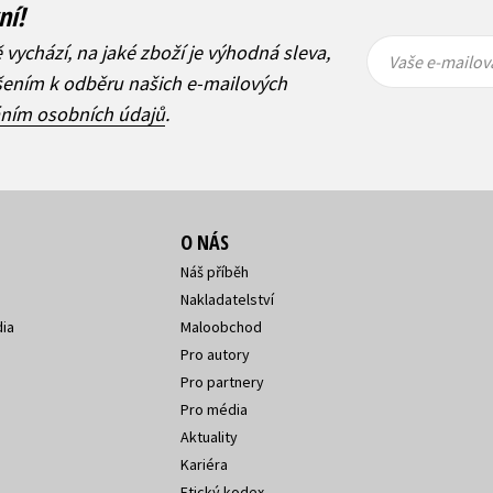
ní!
Vaše e-
Vaše e-
ě vychází, na jaké zboží je výhodná sleva,
mailová
mailová
Vaše e-mailov
adresa
adresa
ášením k odběru našich e-mailových
áním osobních údajů
.
O NÁS
Náš příběh
Nakladatelství
ia
Maloobchod
Pro autory
Pro partnery
Pro média
Aktuality
Kariéra
Etický kodex