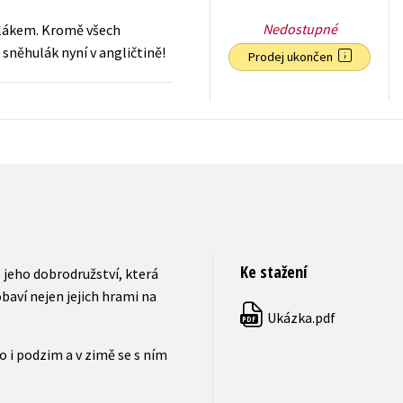
Nedostupné
ulákem. Kromě všech
 sněhulák nyní v angličtině!
Prodej ukončen
183
Kč
s DPH
Ke stažení
 jeho dobrodružství, která
aví nejen jejich hrami na
Ukázka.pdf
PDF
o i podzim a v zimě se s ním