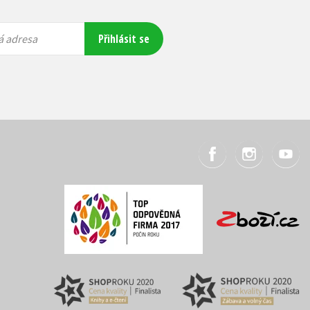
Přihlásit se
á adresa