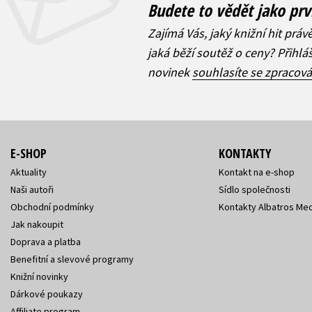
Budete to vědět jako prv
Zajímá Vás, jaký knižní hit práv
jaká běží soutěž o ceny? Přihl
novinek
souhlasíte se zpracov
E-SHOP
KONTAKTY
Aktuality
Kontakt na e-shop
Naši autoři
Sídlo společnosti
Obchodní podmínky
Kontakty Albatros Med
Jak nakoupit
Doprava a platba
Benefitní a slevové programy
Knižní novinky
Dárkové poukazy
Affiliate program