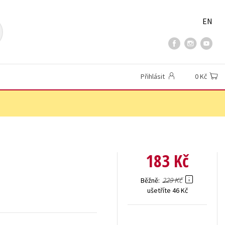
EN
Přihlásit
0 Kč
183 Kč
229 Kč
Běžně
ušetříte 46 Kč