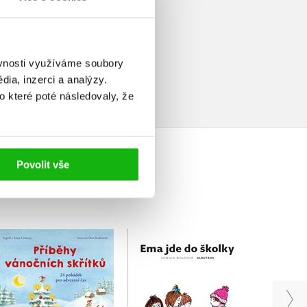
elé
ěvnosti využíváme soubory
ia, inzerci a analýzy.
o které poté následovaly, že
Povolit vše
Příběhy vánočních
Peppa 
Ema jde do školky
skřítků
Gunilla Woldová
Ingrid Uebeová