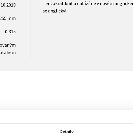
Tentokrát knihu nabízíme v novém anglickém 
.10.2010
se anglicky!
x255 mm
0,315
novaným
otahem
Detaily