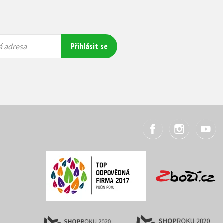
Přihlásit se
á adresa