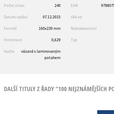
Počet stran
240
EAN
978807
Datum vydání
07.12.2015
Věk od
Formát
160x230 mm
Nakladatelství
Hmotnost
0,629
Typ
Vazba
vázaná s laminovaným
potahem
DALŠÍ TITULY Z ŘADY "100 NEJZNÁMĚJŠÍCH P