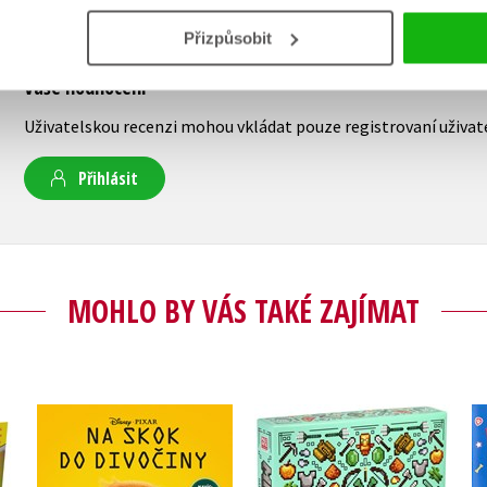
Přizpůsobit
Vaše hodnocení
Uživatelskou recenzi mohou vkládat pouze registrovaní uživat
Přihlásit
MOHLO BY VÁS TAKÉ ZAJÍMAT
Na skok do divočiny -
Minecraft - Dárková
 s
Pohádkový román
kolekce pro přežití