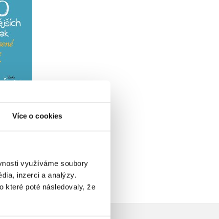
mějších
 unavené
odruhé
iv
u
49 Kč
Více o cookies
ěvnosti využíváme soubory
ia, inzerci a analýzy.
o které poté následovaly, že