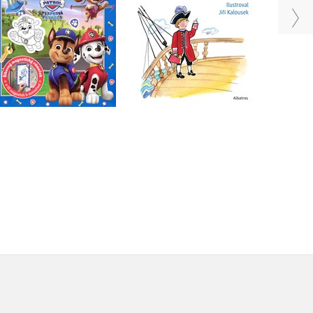
Václav Čtvrtek
Do košíku
Do košíku
183 Kč
263 Kč
229 Kč
329 Kč