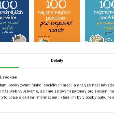
nejznámějších
100 nejznámějších
100 nejzná
ek pro unavené
pohádek pro unavené
pohádek pro
: z celého světa
rodiče
rodiče p
haela Tychtlová
Kolektiv
Kolekt
Do košíku
Do košíku
Do košík
90 Kč
239 Kč
199 Kč
299 Kč
299 Kč
2
Detaily
á cookies
klam, poskytování funkcí sociálních médií a analýze naší návšt
k náš web využíváme, sdílíme se svými partnery pro sociální méd
yto údaje s dalšími informacemi, které jim byly poskytnuty, neb