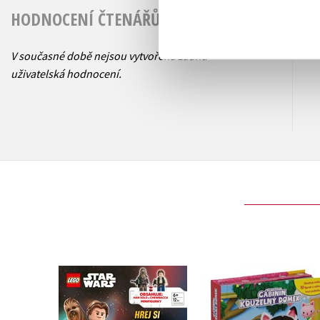
HODNOCENÍ ČTENÁŘŮ
V současné době nejsou vytvořena žádná
uživatelská hodnocení.
Gábinin kouzelný
LEGO® Star Wars™
domek - Čti a hraj si
Han Solo a Chewie v
námi
akci