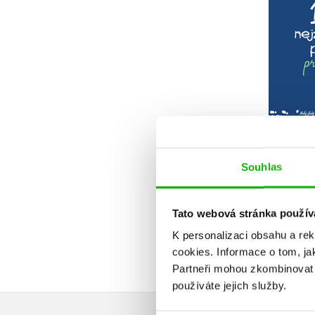
100 
pohád
rodiče
Mic
Souhlas
Tato webová stránka použív
K personalizaci obsahu a re
cookies.
Informace o tom, ja
Partneři mohou zkombinovat t
používáte jejich služby.