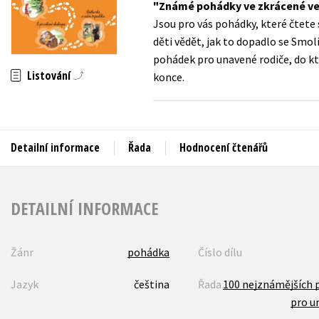
Známé pohádky ve zkrácené ve
Auto - moto
Jsou pro vás pohádky, které čtete 
Jazyky
Beletrie pro děti
děti vědět, jak to dopadlo se Smol
Kalendáře
pohádek pro unavené rodiče, do kter
Beletrie pro dospělé
Listování
konce.
Kariéra a osobní rozvoj
Byznys a ekonomie
Komiks
Detailní informace
Řada
Hodnocení čtenářů
V
DETAILNÍ INFORMACE
Žánr
pohádka
Číslo dílu
Jazyk
čeština
Řada
100 nejznámějších 
pro un