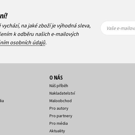
ní!
Vaše e-
Vaše e-
ě vychází, na jaké zboží je výhodná sleva,
mailová
mailová
Vaše e-mailov
adresa
adresa
ášením k odběru našich e-mailových
áním osobních údajů
.
O NÁS
Náš příběh
Nakladatelství
ia
Maloobchod
Pro autory
Pro partnery
Pro média
Aktuality