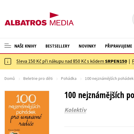
NAŠE KNIHY
BESTSELLERY
NOVINKY
PŘIPRAVUJEME
Sleva 150 Kč při nákupu nad 850 Kč s kódem
SRPEN150
|
ANGLICKÉ KNIHY -20 %
Cestování
NOVÝ VÝPRODEJ -70 %
Dárkové publikace
Domů
Beletrie pro děti
Pohádka
100 nejznámějších pohádek
KNIHY S DÁRKEM
Dárkové zboží
100 nejznámějších p
ASTERIX S DÁRKEM
Digitální fotografie
Kolektiv
🎁DÁRKOVÉ PUBLIKACE
Esoterika a duchovní svět
✉️ DÁRKOVÉ POUKAZY
Historie a military
Hobby