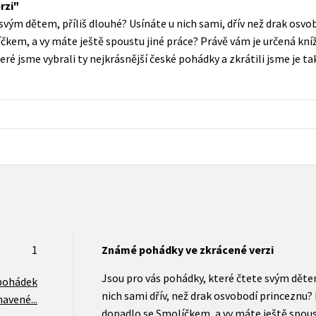
rzi
Populárně - naučná pro dospělé
svým dětem, příliš dlouhé? Usínáte u nich sami, dřív než drak osv
Young adult (SK)
Populárně - naučné pro děti
íčkem, a vy máte ještě spoustu jiné práce? Právě vám je určená kn
Zahraniční literatura
é jsme vybrali ty nejkrásnější české pohádky a zkrátili jsme je tak
Předškoláci
Zdraví a životní styl
Příroda a zahrada
šechny tituly
1
Známé pohádky ve zkrácené verzi
Jsou pro vás pohádky, které čtete svým dětem
pohádek
nich sami dřív, než drak osvobodí princeznu? 
avené...
dopadlo se Smolíčkem, a vy máte ještě spous