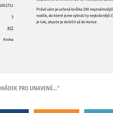
5052711
Právě vám je určená knížka 100 nejznámnějš
rodiče, do které jsme vybrali ty nejkrásnější 
3
je tak, abyste je dočetli až do konce.
XYZ
Kniha
OHÁDEK PRO UNAVENÉ..."