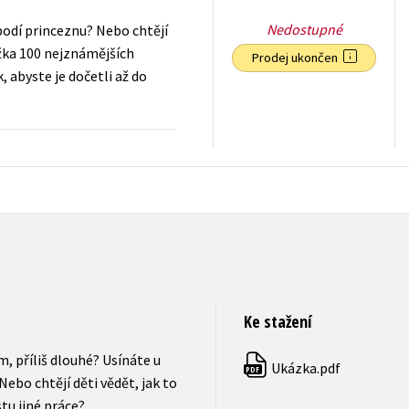
Nedostupné
obodí princeznu? Nebo chtějí
ížka 100 nejznámějších
Prodej ukončen
, abyste je dočetli až do
199
Kč
s DPH
Ke stažení
, příliš dlouhé? Usínáte u
Ukázka.pdf
PDF
Nebo chtějí děti vědět, jak to
tu jiné práce?