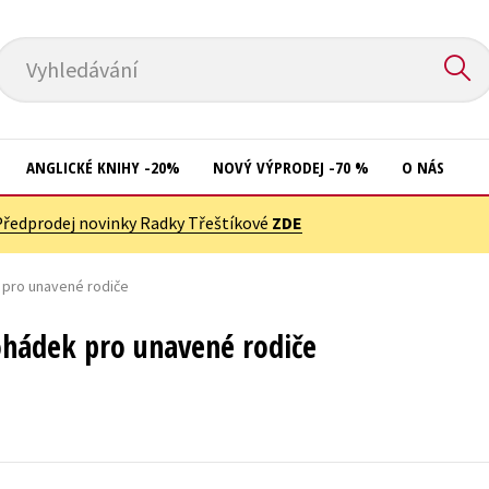
Vyhledávání
ANGLICKÉ KNIHY -20%
NOVÝ VÝPRODEJ -70 %
O NÁS
Předprodej novinky Radky Třeštíkové
ZDE
Přírodní vědy
Křížovky
Společnost, politika
 pro unavené rodiče
Kuchařky
Technika a věda
New Adult
ohádek pro unavené rodiče
Učebnice
Ostatní
Umění a kultura
Počítače
Výchova a pedagogika
Poezie
Young adult