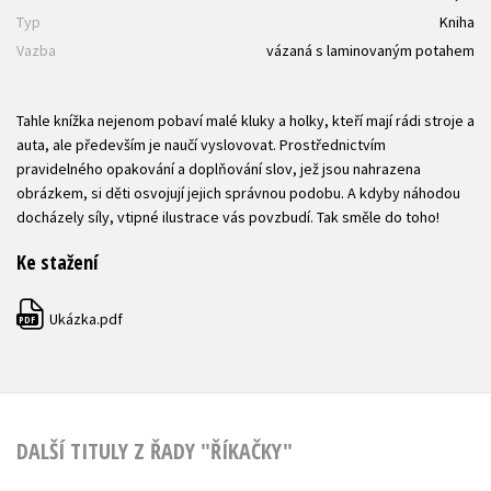
Typ
Kniha
Vazba
vázaná s laminovaným potahem
Tahle knížka nejenom pobaví malé kluky a holky, kteří mají rádi stroje a
auta, ale především je naučí vyslovovat. Prostřednictvím
pravidelného opakování a doplňování slov, jež jsou nahrazena
obrázkem, si děti osvojují jejich správnou podobu. A kdyby náhodou
docházely síly, vtipné ilustrace vás povzbudí. Tak směle do toho!
Ke stažení
Ukázka.pdf
PDF
DALŠÍ TITULY Z ŘADY "ŘÍKAČKY"