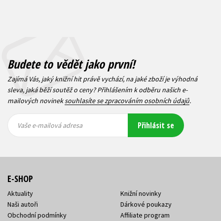
Budete to vědět jako první!
Zajímá Vás, jaký knižní hit právě vychází, na jaké zboží je výhodná
sleva, jaká běží soutěž o ceny? Přihlášením k odběru našich e-
mailových novinek
souhlasíte se zpracováním osobních údajů
.
Vaše e-
Vaše e-
Přihlásit se
mailová
mailová
Vaše e-mailová adresa
adresa
adresa
E-SHOP
Aktuality
Knižní novinky
Naši autoři
Dárkové poukazy
Obchodní podmínky
Affiliate program