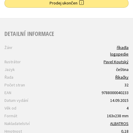
Prodej ukončen
DETAILNÍ INFORMACE
Žánr
říkadla
logopedie
Ilustrátor
Pavel Koutský
Jazyk
čeština
Řada
Říkačky
Počet stran
32
EAN
9788000040233
Datum vydání
14.09.2015
Věk od
4
Formát
163x238 mm
Nakladatelství
ALBATROS
Hmotnost
0,18