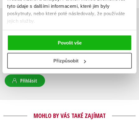
tyto údaje s dalšími informacemi, které jim byly
poskytnuty, nebo které poté následovaly, že používáte
jejich služby.
HODNOCENÍ ČTENÁŘŮ
V současné době nejsou vytvořena žádná uživatelská hodnocení.
Povolit vše
Vaše hodnocení
Přizpůsobit
Uživatelskou recenzi mohou vkládat pouze registrovaní uživatelé
Přihlásit
MOHLO BY VÁS TAKÉ ZAJÍMAT