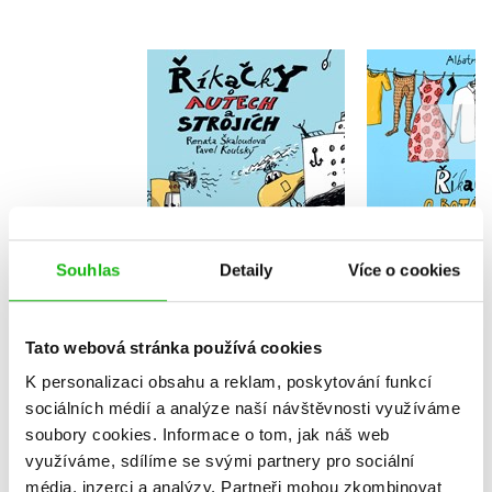
Říkačky o autech a
Říkačky o 
strojích
Renata Ška
Renata Škaloudová
Do košík
Souhlas
Detaily
Více o cookies
Do košíku
135 Kč
1
159 Kč
199 Kč
Tato webová stránka používá cookies
K personalizaci obsahu a reklam, poskytování funkcí
sociálních médií a analýze naší návštěvnosti využíváme
soubory cookies.
Informace o tom, jak náš web
využíváme, sdílíme se svými partnery pro sociální
média, inzerci a analýzy.
Partneři mohou zkombinovat