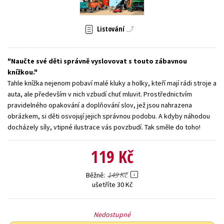
Young adult (SK)
Zahraniční literatura
Zdraví a životní styl
Listování
Všechny tituly
Naučte své děti správně vyslovovat s touto zábavnou
knížkou.
Tahle knížka nejenom pobaví malé kluky a holky, kteří mají rádi stroje a
auta, ale především v nich vzbudí chuť mluvit. Prostřednictvím
pravidelného opakování a doplňování slov, jež jsou nahrazena
obrázkem, si děti osvojují jejich správnou podobu. A kdyby náhodou
docházely síly, vtipné ilustrace vás povzbudí. Tak směle do toho!
119 Kč
149 Kč
Běžně
ušetříte 30 Kč
Nedostupné