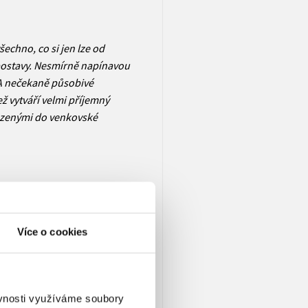
šechno, co si jen lze od
postavy. Nesmírně napínavou
. A nečekaně působivé
ež vytváří velmi příjemný
azenými do venkovské
literární senzace.“
Více o cookies
úspěšný norský spisovatel,
* 1969). Svou první divadelní
 vedle dalších her vydal dva
a Speed k snídani (2009),
ěvnosti využíváme soubory