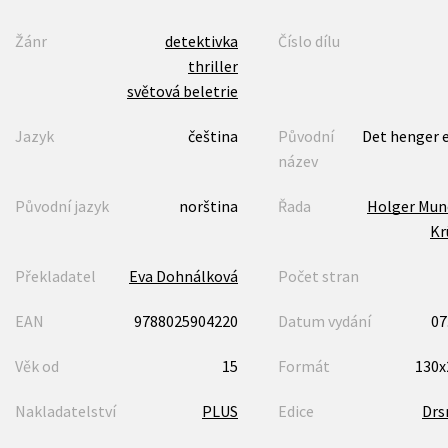
Žánr
detektivka
Číslo dílu
thriller
světová beletrie
Jazyk
čeština
Původní
Det henger 
název
Původní jazyk
norština
Řada
Holger Mun
Kr
Překladatel
Eva Dohnálková
Počet stran
EAN
9788025904220
Datum vydání
07
Věk od
15
Formát
130
Nakladatelství
PLUS
Edice
Drs