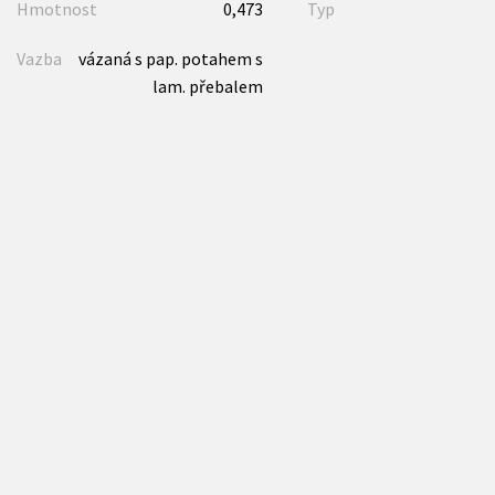
Hmotnost
0,473
Typ
Vazba
vázaná s pap. potahem s
lam. přebalem