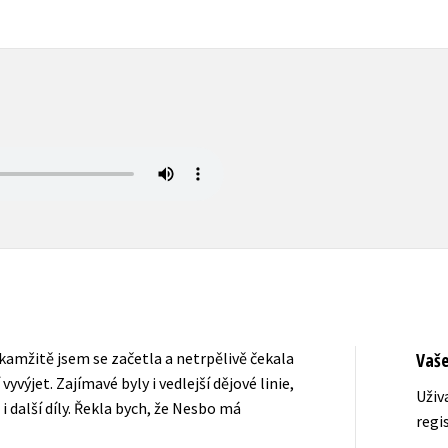
Okamžitě jsem se začetla a netrpělivě čekala
Vaš
yvýjet. Zajímavé byly i vedlejší dějové linie,
Uživ
 i další díly. Řekla bych, že Nesbo má
regi