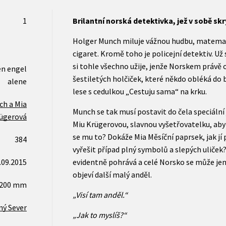
1
Brilantní norská detektivka, jež v sobě sk
Holger Munch miluje vážnou hudbu, matemat
cigaret. Kromě toho je policejní detektiv. Už
si tohle všechno užije, jenže Norskem právě 
en engel
šestiletých holčiček, které někdo obléká do b
alene
lese s cedulkou „Cestuju sama“ na krku.
ch a Mia
Munch se tak musí postavit do čela speciální
ügerová
Miu Krügerovou, slavnou vyšetřovatelku, aby s
se mu to? Dokáže Mia Měsíční paprsek, jak jí 
384
vyřešit případ plný symbolů a slepých uliček? 
.09.2015
evidentně pohrává a celé Norsko se může jen 
objeví další malý anděl.
x200 mm
„Visí tam anděl.“
ný Sever
„Jak to myslíš?“