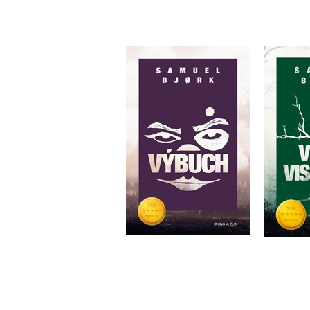
Výbuch
V l
Samuel Bjork
S
Do košíku
399 Kč
3
499 Kč