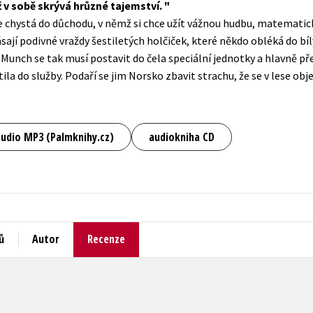
ž v sobě skrývá hrůzné tajemství.
Populárně - naučná pro dospělé
e chystá do důchodu, v němž si chce užít vážnou hudbu, matemati
Young adult (SK)
Populárně - naučné pro děti
ají podivné vraždy šestiletých holčiček, které někdo obléká do bíl
Zahraniční literatura
 Munch se tak musí postavit do čela speciální jednotky a hlavně p
Předškoláci
ila do služby. Podaří se jim Norsko zbavit strachu, že se v lese obj
Zdraví a životní styl
Příroda a zahrada
audio MP3 (Palmknihy.cz)
audiokniha CD
šechny tituly
ů
Autor
Recenze