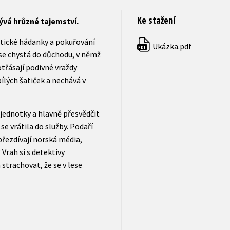
Ke stažení
rývá hrůzné tajemství.
ické hádanky a pokuřování
Ukázka.pdf
PDF
 se chystá do důchodu, v němž
otřásají podivné vraždy
ílých šatiček a nechává v
 jednotky a hlavně přesvědčit
e vrátila do služby. Podaří
přezdívají norská média,
Vrah si s detektivy
strachovat, že se v lese