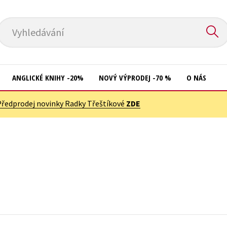
Vyhledávání
ANGLICKÉ KNIHY -20%
NOVÝ VÝPRODEJ -70 %
O NÁS
Předprodej novinky Radky Třeštíkové
ZDE
Přírodní vědy
Křížovky
Společnost, politika
Kuchařky
Technika a věda
New Adult
Učebnice
Ostatní
Umění a kultura
Počítače
Výchova a pedagogika
Poezie
Young adult