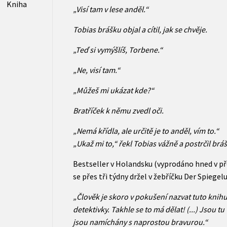
Kniha
„Visí tam v lese anděl.“
Tobias brášku objal a cítil, jak se chvěje.
„Teď si vymýšlíš, Torbene.“
„Ne, visí tam.“
„Můžeš mi ukázat kde?“
Bratříček k němu zvedl oči.
„Nemá křídla, ale určitě je to anděl, vím to.“
„Ukaž mi to,“ řekl Tobias vážně a postrčil br
Bestseller v Holandsku (vyprodáno hned v př
se přes tři týdny držel v žebříčku Der Spiegelu
„Člověk je skoro v pokušení nazvat tuto knih
detektivky. Takhle se to má dělat! (...) Jsou 
jsou namíchány s naprostou bravurou.“