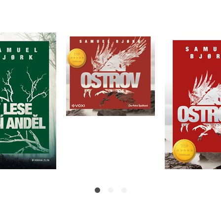
ese visí anděl
Ostrov (audiokniha)
Ostr
amuel Bjork
Samuel Bjork
Samuel 
Do košíku
Do košík
Do košíku
359 Kč
375 Kč
449 Kč
4
19 Kč
399 Kč