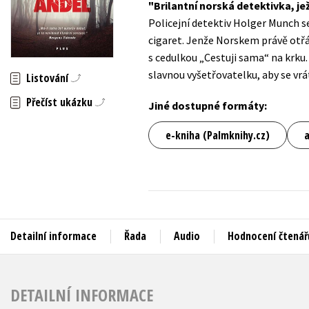
Brilantní norská detektivka, je
Auto - moto
Policejní detektiv Holger Munch s
Jazyky
Beletrie pro děti
cigaret. Jenže Norskem právě otřás
Kalendáře
s cedulkou „Cestuji sama“ na krku.
Beletrie pro dospělé
slavnou vyšetřovatelku, aby se vrát
Kariéra a osobní rozvoj
Listování
Byznys a ekonomie
Přečíst ukázku
Komiks
Jiné dostupné formáty:
e-kniha (Palmknihy.cz)
V
Detailní informace
Řada
Audio
Hodnocení čtenář
DETAILNÍ INFORMACE