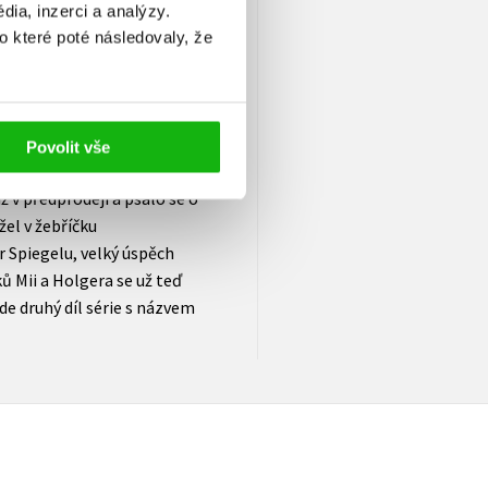
výtvarnému umění a překládá
ia, inzerci a analýzy.
í anděl (2013) se hned po
o které poté následovaly, že
edně tento vrstevnatý a
 na scénu dvojici detektivů
brovskou vlnu
aceti světových jazyků,
Povolit vše
, kde zatím vyšel, ho čtenáři
ž v předprodeji a psalo se o
žel v žebříčku
 Spiegelu, velký úspěch
ků Mii a Holgera se už teď
de druhý díl série s názvem