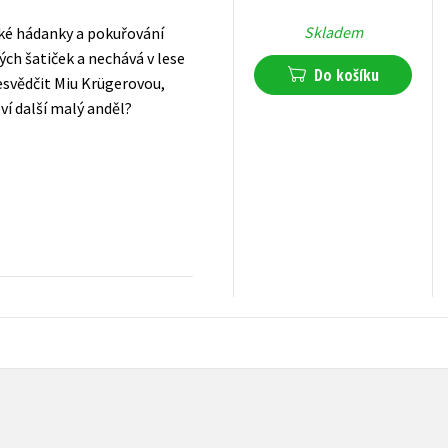
Skladem
cké hádanky a pokuřování
ých šatiček a nechává v lese
Do košíku
řesvědčit Miu Krügerovou,
eví další malý anděl?
239
Kč
s DPH