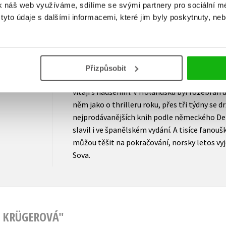
natočil šest hudebních alb, věnuje se také 
k náš web využíváme, sdílíme se svými partnery pro sociální méd
Shakespeara. Jeho první detektivka V lese vis
yto údaje s dalšími informacemi, které jim byly poskytnuty, neb
vydání stala hitem v celé Skandinávii. A násl
propracovaný detektivní román, v němž uvádí
Holgera Muncha a Miu Krügerovou, vyvolal o
mezinárodního zájmu. Překládá se do pětadv
Přizpůsobit
včetně hebrejštiny či japonštiny. A všude tam
vítají s nadšením. V Holandsku byl rozebrán u
něm jako o thrilleru roku, přes tři týdny se dr
nejprodávanějších knih podle německého Der
slavil i ve španělském vydání. A tisíce fanouš
můžou těšit na pokračování, norsky letos vyj
Sova.
A KRÜGEROVÁ"