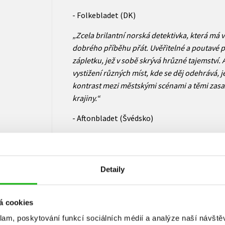
- Folkebladet (DK)
„Zcela brilantní norská detektivka, která má v
dobrého příběhu přát. Uvěřitelné a poutavé 
zápletku, jež v sobě skrývá hrůzné tajemství
vystižení různých míst, kde se děj odehrává, j
kontrast mezi městskými scénami a těmi zas
krajiny.“
- Aftonbladet (Švédsko)
„Má-li tohle být autorův debut, je to nevídaná 
- Bergens Tidende
Detaily
Pod pseudonymem
Samuel Bjork
se skrývá 
dramatik, zpěvák a textař Frode Sander Oien (
á cookies
hru napsal v jedenadvaceti letech, od té doby
vysoce hodnocené romány: Pepsi Love (2001) 
klam, poskytování funkcí sociálních médií a analýze naší návšt