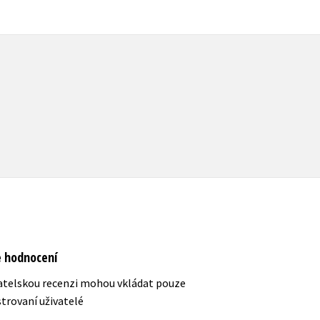
e hodnocení
atelskou recenzi mohou vkládat pouze
strovaní uživatelé