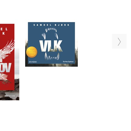
Vlk (audiokniha)
Vlk
ov
Samuel Bjork
Samuel Bjork
Bjork
u
Do košíku
Do košíku
69 Kč
359 Kč
399 Kč
449 Kč
499 Kč