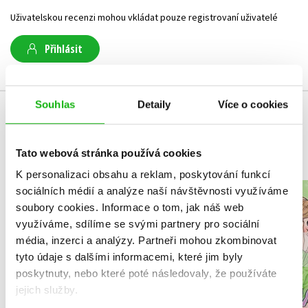
Uživatelskou recenzi mohou vkládat pouze registrovaní uživatelé
Přihlásit
Souhlas
Detaily
Více o cookies
MOHLO BY VÁS TAKÉ ZAJÍMAT
Tato webová stránka používá cookies
K personalizaci obsahu a reklam, poskytování funkcí
sociálních médií a analýze naší návštěvnosti využíváme
NARNIE – komplet
Srdcerv
soubory cookies.
Informace o tom, jak náš web
1.-7.díl – box
využíváme, sdílíme se svými partnery pro sociální
Alice O
C. S. Lewis
média, inzerci a analýzy.
Partneři mohou zkombinovat
tyto údaje s dalšími informacemi, které jim byly
poskytnuty, nebo které poté následovaly, že používáte
jejich služby.