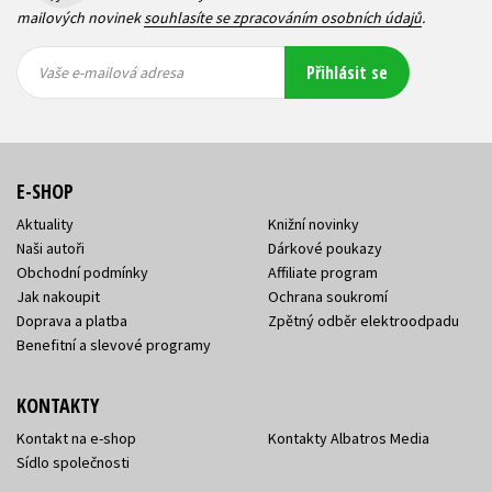
mailových novinek
souhlasíte se zpracováním osobních údajů
.
Vaše e-
Vaše e-
Přihlásit se
mailová
mailová
Vaše e-mailová adresa
adresa
adresa
E-SHOP
Aktuality
Knižní novinky
Naši autoři
Dárkové poukazy
Obchodní podmínky
Affiliate program
Jak nakoupit
Ochrana soukromí
Doprava a platba
Zpětný odběr elektroodpadu
Benefitní a slevové programy
KONTAKTY
Kontakt na e-shop
Kontakty Albatros Media
Sídlo společnosti