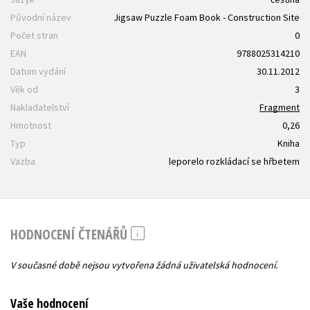
Původní název
Jigsaw Puzzle Foam Book - Construction Site
Počet stran
0
EAN
9788025314210
Datum vydání
30.11.2012
Věk od
3
Nakladatelství
Fragment
Hmotnost
0,26
Typ
Kniha
Vazba
leporelo rozkládací se hřbetem
HODNOCENÍ ČTENÁŘŮ
V současné době nejsou vytvořena žádná uživatelská hodnocení.
Vaše hodnocení