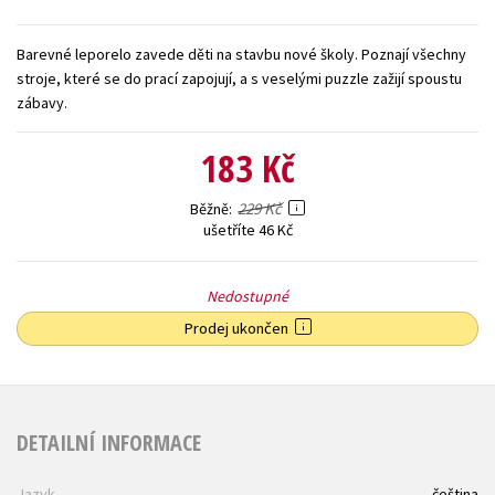
Young adult (SK)
Zahraniční literatura
Zdraví a životní styl
Barevné leporelo zavede děti na stavbu nové školy. Poznají všechny
stroje, které se do prací zapojují, a s veselými puzzle zažijí spoustu
Všechny tituly
zábavy.
183 Kč
229 Kč
Běžně
ušetříte 46 Kč
Nedostupné
Prodej ukončen
DETAILNÍ INFORMACE
Jazyk
čeština