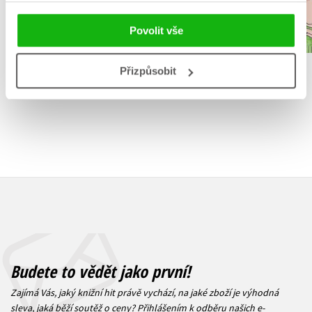
Do košík
Do košíku
439 Kč
Povolit vše
5
1 832 Kč
2 290 Kč
Přizpůsobit
Budete to vědět jako první!
Zajímá Vás, jaký knižní hit právě vychází, na jaké zboží je výhodná
sleva, jaká běží soutěž o ceny? Přihlášením k odběru našich e-