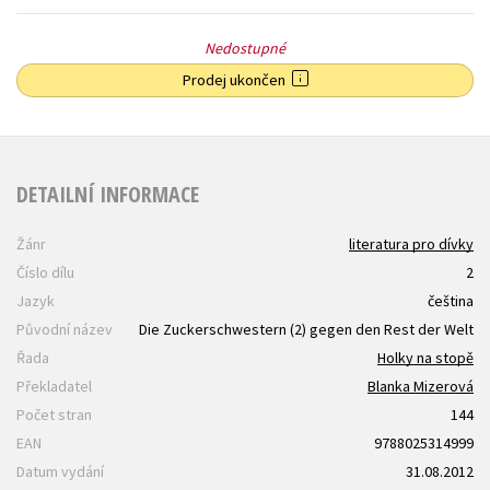
Nedostupné
Prodej ukončen
DETAILNÍ INFORMACE
Žánr
literatura pro dívky
Číslo dílu
2
Jazyk
čeština
Původní název
Die Zuckerschwestern (2) gegen den Rest der Welt
Řada
Holky na stopě
Překladatel
Blanka Mizerová
Počet stran
144
EAN
9788025314999
Datum vydání
31.08.2012