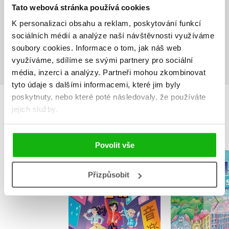
Tato webová stránka používá cookies
Vaše hodnocení
K personalizaci obsahu a reklam, poskytování funkcí
Uživatelskou recenzi mohou vkládat pouze registrovaní uživatelé
sociálních médií a analýze naší návštěvnosti využíváme
soubory cookies.
Informace o tom, jak náš web
Přihlásit
využíváme, sdílíme se svými partnery pro sociální
média, inzerci a analýzy.
Partneři mohou zkombinovat
tyto údaje s dalšími informacemi, které jim byly
poskytnuty, nebo které poté následovaly, že používáte
MOHLO BY VÁS TAKÉ ZAJÍMAT
jejich služby.
Povolit vše
K-Pop
Anička ve
Vyšetřovatelky
Přizpůsobit
démonů
Ivana Per
Stacia Deutsch
,
Kolektiv