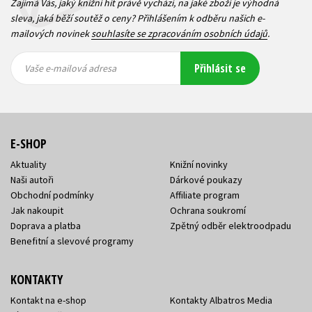
Zajímá Vás, jaký knižní hit právě vychází, na jaké zboží je výhodná
sleva, jaká běží soutěž o ceny? Přihlášením k odběru našich e-
mailových novinek
souhlasíte se zpracováním osobních údajů
.
Vaše e-
Vaše e-
Přihlásit se
mailová
mailová
Vaše e-mailová adresa
adresa
adresa
E-SHOP
Aktuality
Knižní novinky
Naši autoři
Dárkové poukazy
Obchodní podmínky
Affiliate program
Jak nakoupit
Ochrana soukromí
Doprava a platba
Zpětný odběr elektroodpadu
Benefitní a slevové programy
KONTAKTY
Kontakt na e-shop
Kontakty Albatros Media