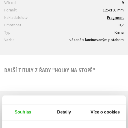
Věk od
9
Formát
125x195 mm
Nakladatelství
Fragment
Hmotnost
0,2
Typ
Kniha
Vazba
vázaná s laminovaným potahem
DALŠÍ TITULY Z ŘADY "HOLKY NA STOPĚ"
HODNOCENÍ ČTENÁŘŮ
Souhlas
Detaily
Více o cookies
V současné době nejsou vytvořena žádná uživatelská hodnocení.