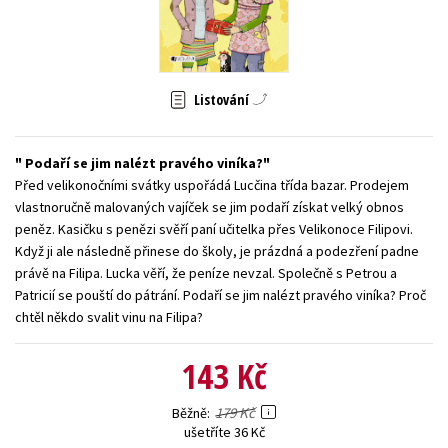
Young adult (SK)
Zahraniční literatura
Zdraví a životní styl
Všechny tituly
Listování
Podaří se jim nalézt pravého viníka?
Před velikonočními svátky uspořádá Lucčina třída bazar. Prodejem
vlastnoručně malovaných vajíček se jim podaří získat velký obnos
peněz. Kasičku s penězi svěří paní učitelka přes Velikonoce Filipovi.
Když ji ale následně přinese do školy, je prázdná a podezření padne
právě na Filipa. Lucka věří, že peníze nevzal. Společně s Petrou a
Patricií se pouští do pátrání. Podaří se jim nalézt pravého viníka? Proč
chtěl někdo svalit vinu na Filipa?
143 Kč
179 Kč
Běžně
ušetříte 36 Kč