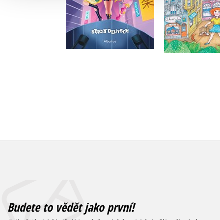
Do košík
Do košíku
215 Kč
2
215 Kč
269 Kč
Budete to vědět jako první!