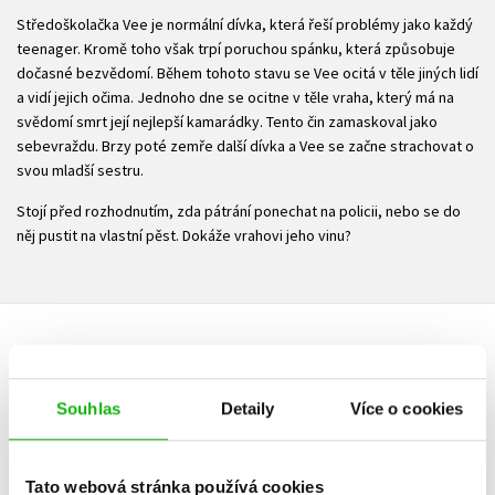
Středoškolačka Vee je normální dívka, která řeší problémy jako každý
teenager. Kromě toho však trpí poruchou spánku, která způsobuje
dočasné bezvědomí. Během tohoto stavu se Vee ocitá v těle jiných lidí
a vidí jejich očima. Jednoho dne se ocitne v těle vraha, který má na
svědomí smrt její nejlepší kamarádky. Tento čin zamaskoval jako
sebevraždu. Brzy poté zemře další dívka a Vee se začne strachovat o
svou mladší sestru.
Stojí před rozhodnutím, zda pátrání ponechat na policii, nebo se do
něj pustit na vlastní pěst. Dokáže vrahovi jeho vinu?
HODNOCENÍ ČTENÁŘŮ
Souhlas
Detaily
Více o cookies
V současné době nejsou vytvořena žádná uživatelská hodnocení.
Vaše hodnocení
Tato webová stránka používá cookies