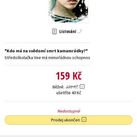
Young adult (SK)
Zahraniční literatura
Zdraví a životní styl
Všechny tituly
Listování
Kdo má na svědomí smrt kamamrádky?
Středoškolačka Vee má mimořádnou schopnos
159 Kč
199 Kč
Běžně
ušetříte 40 Kč
Nedostupné
Prodej ukončen