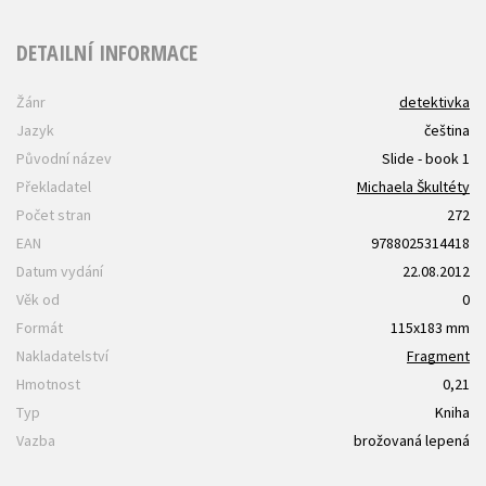
DETAILNÍ INFORMACE
Žánr
detektivka
Jazyk
čeština
Původní název
Slide - book 1
Překladatel
Michaela Škultéty
Počet stran
272
EAN
9788025314418
Datum vydání
22.08.2012
Věk od
0
Formát
115x183 mm
Nakladatelství
Fragment
Hmotnost
0,21
Typ
Kniha
Vazba
brožovaná lepená