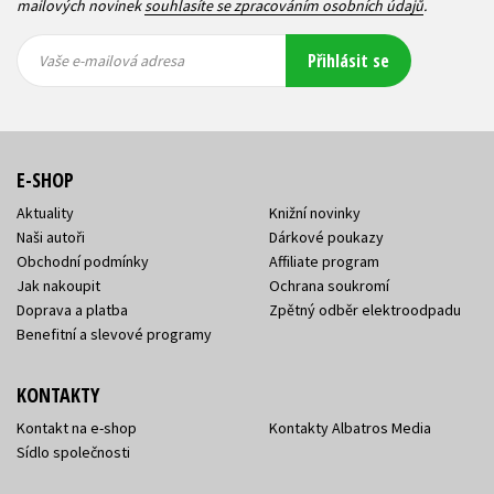
mailových novinek
souhlasíte se zpracováním osobních údajů
.
Vaše e-
Vaše e-
Přihlásit se
mailová
mailová
Vaše e-mailová adresa
adresa
adresa
E-SHOP
Aktuality
Knižní novinky
Naši autoři
Dárkové poukazy
Obchodní podmínky
Affiliate program
Jak nakoupit
Ochrana soukromí
Doprava a platba
Zpětný odběr elektroodpadu
Benefitní a slevové programy
KONTAKTY
Kontakt na e-shop
Kontakty Albatros Media
Sídlo společnosti