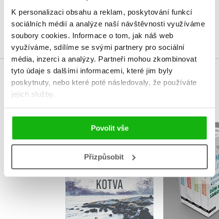
Uživatelskou recenzi mohou vkládat pouze registrovaní uživatelé
K personalizaci obsahu a reklam, poskytování funkcí
sociálních médií a analýze naší návštěvnosti využíváme
Přihlásit
soubory cookies.
Informace o tom, jak náš web
využíváme, sdílíme se svými partnery pro sociální
média, inzerci a analýzy.
Partneři mohou zkombinovat
tyto údaje s dalšími informacemi, které jim byly
MOHLO BY VÁS TAKÉ ZAJÍMAT
poskytnuty, nebo které poté následovaly, že používáte
jejich služby.
Povolit vše
Michaela Kl
Kotva
BOX 
Kristina Ohlssonová
Přizpůsobit
Michaela Kl