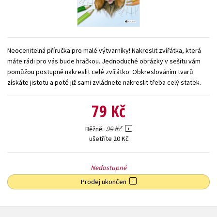
Young adult (SK)
Zahraniční literatura
Zdraví a životní styl
Všechny tituly
Neocenitelná příručka pro malé výtvarníky! Nakreslit zvířátka, která
máte rádi pro vás bude hračkou. Jednoduché obrázky v sešitu vám
pomůžou postupně nakreslit celé zvířátko. Obkreslováním tvarů
získáte jistotu a poté již sami zvládnete nakreslit třeba celý statek.
79 Kč
99 Kč
Běžně
ušetříte 20 Kč
Nedostupné
Prodej ukončen