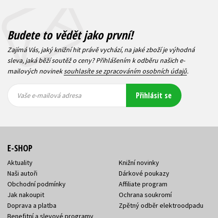
Budete to vědět jako první!
Zajímá Vás, jaký knižní hit právě vychází, na jaké zboží je výhodná
sleva, jaká běží soutěž o ceny? Přihlášením k odběru našich e-
mailových novinek
souhlasíte se zpracováním osobních údajů
.
Vaše e-
Vaše e-
Přihlásit se
mailová
mailová
Vaše e-mailová adresa
adresa
adresa
E-SHOP
Aktuality
Knižní novinky
Naši autoři
Dárkové poukazy
Obchodní podmínky
Affiliate program
Jak nakoupit
Ochrana soukromí
Doprava a platba
Zpětný odběr elektroodpadu
Benefitní a slevové programy