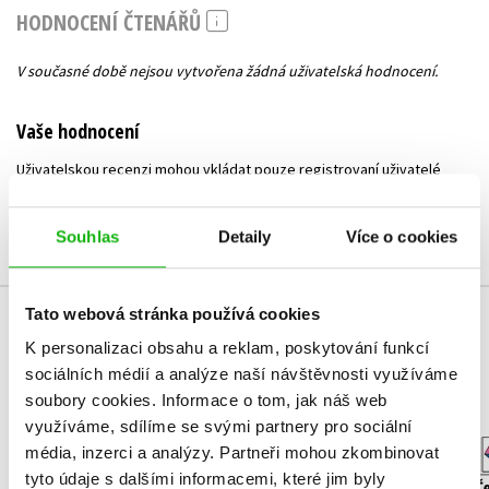
HODNOCENÍ ČTENÁŘŮ
V současné době nejsou vytvořena žádná uživatelská hodnocení.
Vaše hodnocení
Uživatelskou recenzi mohou vkládat pouze registrovaní uživatelé
Přihlásit
Souhlas
Detaily
Více o cookies
Tato webová stránka používá cookies
MOHLO BY VÁS TAKÉ ZAJÍMAT
K personalizaci obsahu a reklam, poskytování funkcí
sociálních médií a analýze naší návštěvnosti využíváme
soubory cookies.
Informace o tom, jak náš web
využíváme, sdílíme se svými partnery pro sociální
Vystřihovánky -
média, inzerci a analýzy.
Partneři mohou zkombinovat
Pražské památky
Vystřihov
tyto údaje s dalšími informacemi, které jim byly