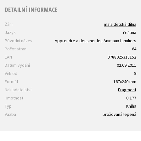
DETAILNÍ INFORMACE
Žánr
malá dětská dílna
Jazyk
čeština
Původní název
Apprendre a dessiner les Animaux familiers
Počet stran
64
EAN
9788025313152
Datum vydání
02.09.2011
Věk od
9
Formát
167x240 mm
Nakladatelství
Fragment
Hmotnost
0,177
Typ
Kniha
Vazba
brožovaná lepená