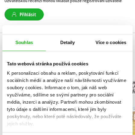
Uživatelskou recenzi mohou vkládat pouze registrovaní uživatelé
Přihlásit
Souhlas
Detaily
Více o cookies
MOHLO BY VÁS TAKÉ ZAJÍMAT
Tato webová stránka používá cookies
K personalizaci obsahu a reklam, poskytování funkcí
NARNIE – komplet
Podivu
sociálních médií a analýze naší návštěvnosti využíváme
1.-7.díl – box
vyprávění 
soubory cookies.
Informace o tom, jak náš web
piráta K
C. S. Lewis
využíváme, sdílíme se svými partnery pro sociální
Václav Čt
média, inzerci a analýzy.
Partneři mohou zkombinovat
tyto údaje s dalšími informacemi, které jim byly
poskytnuty, nebo které poté následovaly, že používáte
jejich služby.