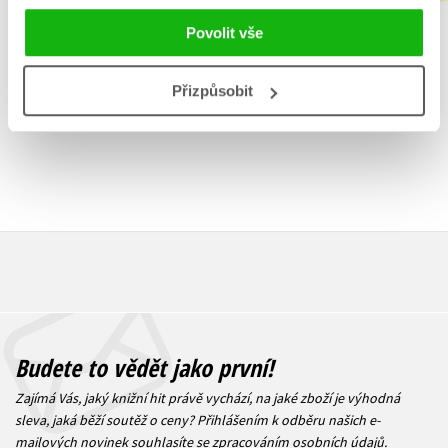
Do košík
Do košíku
Povolit vše
263 Kč
1 832 Kč
3
2 290 Kč
Přizpůsobit
Budete to vědět jako první!
Zajímá Vás, jaký knižní hit právě vychází, na jaké zboží je výhodná
sleva, jaká běží soutěž o ceny? Přihlášením k odběru našich e-
mailových novinek
souhlasíte se zpracováním osobních údajů
.