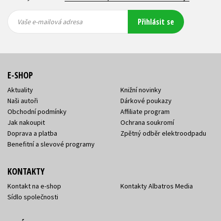
Vaše e-
Vaše e-
Přihlásit se
mailová
mailová
Vaše e-mailová adresa
adresa
adresa
E-SHOP
Aktuality
Knižní novinky
Naši autoři
Dárkové poukazy
Obchodní podmínky
Affiliate program
Jak nakoupit
Ochrana soukromí
Doprava a platba
Zpětný odběr elektroodpadu
Benefitní a slevové programy
KONTAKTY
Kontakt na e-shop
Kontakty Albatros Media
Sídlo společnosti