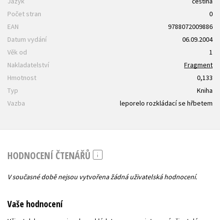
Jazyk
čeština
Počet stran
0
EAN
9788072009886
Datum vydání
06.09.2004
Věk od
1
Nakladatelství
Fragment
Hmotnost
0,133
Typ
Kniha
Vazba
leporelo rozkládací se hřbetem
HODNOCENÍ ČTENÁŘŮ
V současné době nejsou vytvořena žádná uživatelská hodnocení.
Vaše hodnocení