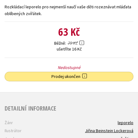
Rozkládací leporelo pro nejmenší naučí vaše děti rozeznávat mláďata
Young adult (SK)
Zahraniční literatura
Zdraví a životní styl
oblíbených zvířátek.
Všechny tituly
63 Kč
79 Kč
Běžně
ušetříte 16 Kč
Nedostupné
Prodej ukončen
DETAILNÍ INFORMACE
Žánr
leporelo
Ilustrátor
Jiřina Beinstein Lockerová