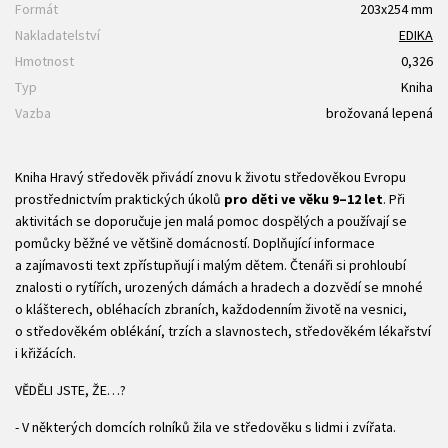
Formát
203x254 mm
Nakladatelství
EDIKA
Hmotnost
0,326
Typ
Kniha
Vazba
brožovaná lepená
Kniha Hravý středověk přivádí znovu k životu středověkou Evropu
prostřednictvím praktických úkolů
pro děti ve věku 9–12 let
. Při
aktivitách se doporučuje jen malá pomoc dospělých a používají se
pomůcky běžné ve většině domácností. Doplňující informace
a zajímavosti text zpřístupňují i malým dětem. Čtenáři si prohloubí
znalosti o rytířích, urozených dámách a hradech a dozvědí se mnohé
o klášterech, obléhacích zbraních, každodenním životě na vesnici,
o středověkém oblékání, trzích a slavnostech, středověkém lékařství
i křižácích.
VĚDĚLI JSTE, ŽE…?
- V některých domcích rolníků žila ve středověku s lidmi i zvířata.