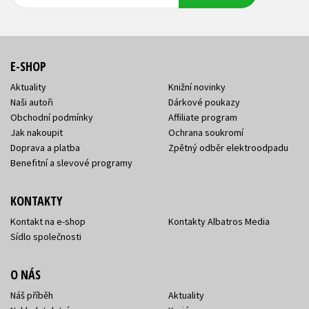
adresa
adresa
E-SHOP
Aktuality
Knižní novinky
Naši autoři
Dárkové poukazy
Obchodní podmínky
Affiliate program
Jak nakoupit
Ochrana soukromí
Doprava a platba
Zpětný odběr elektroodpadu
Benefitní a slevové programy
KONTAKTY
Kontakt na e-shop
Kontakty Albatros Media
Sídlo společnosti
O NÁS
Náš příběh
Aktuality