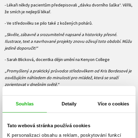
- Lékaři někdy pacientům předepisovali „dávku dvorního šaška“. Věřili,
že smích je nejlepší lékař.
- Ve středověku se pilo také z kožených pohárů.
„Skvěle, zábavně a srozumitelně napsané a historicky přesné.
Ilustrace, text a navrhované projekty znovu oživují toto období. Můžu
jedině doporučit!“
- Sarah Blicková, docentka dějin umění na Kenyon College
„Promyšlený a praktický průvodce středověkem od Kris Bordesové je
osvěžujícím náhledem do minulosti pro mládež, která se snaží
zorientovat v dnešním světě.“
- Steven Ozment, autor knihy Nedobytná pevnost: Novodobá historie
německého národa
Souhlas
Detaily
Více o cookies
„Tato kniha je skvělým nástrojem, jak povzbudit zájem dětí
o středověk prostřednictvím nápaditých a praktických projektů.
Tato webová stránka používá cookies
Poutavé a přínosné popisy tohoto období jsou také zdrojem
k zamyšlení, obohacení a duchaplné konverzaci.“
K personalizaci obsahu a reklam, poskytování funkcí