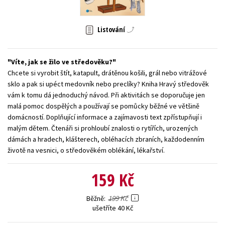
Young adult (SK)
Zahraniční literatura
Zdraví a životní styl
Listování
Všechny tituly
Víte, jak se žilo ve středověku?
Chcete si vyrobit štít, katapult, drátěnou košili, grál nebo vitrážové
sklo a pak si upéct medovník nebo preclíky? Kniha Hravý středověk
vám k tomu dá jednoduchý návod. Při aktivitách se doporučuje jen
malá pomoc dospělých a používají se pomůcky běžné ve většině
domácností. Doplňující informace a zajímavosti text zpřístupňují i
malým dětem. Čtenáři si prohloubí znalosti o rytířích, urozených
dámách a hradech, klášterech, obléhacích zbraních, každodenním
životě na vesnici, o středověkém oblékání, lékařství.
159 Kč
199 Kč
Běžně
ušetříte 40 Kč