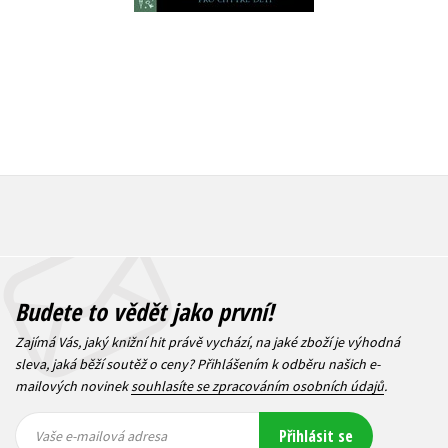
Budete to vědět jako první!
Zajímá Vás, jaký knižní hit právě vychází, na jaké zboží je výhodná
sleva, jaká běží soutěž o ceny? Přihlášením k odběru našich e-
mailových novinek
souhlasíte se zpracováním osobních údajů
.
Vaše e-
Vaše e-
Přihlásit se
mailová
mailová
Vaše e-mailová adresa