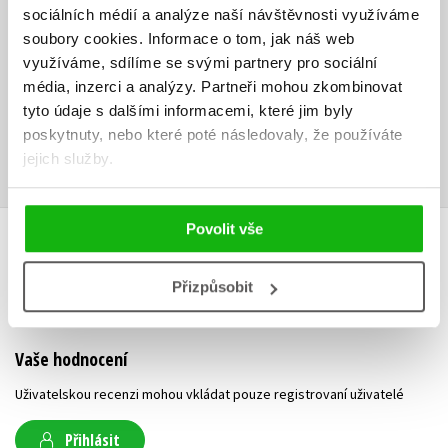
sociálních médií a analýze naší návštěvnosti využíváme
- Jennifer Lawlerová, autorka knihy Encyklopedie žen ve středověku
soubory cookies.
Informace o tom, jak náš web
a Encyklopedie Byzantské říše
využíváme, sdílíme se svými partnery pro sociální
Ke stažení
média, inzerci a analýzy.
Partneři mohou zkombinovat
tyto údaje s dalšími informacemi, které jim byly
poskytnuty, nebo které poté následovaly, že používáte
Obsah.pdf
Ukázka.pdf
PDF
PDF
jejich služby.
Povolit vše
HODNOCENÍ ČTENÁŘŮ
Přizpůsobit
V současné době nejsou vytvořena žádná uživatelská hodnocení.
Vaše hodnocení
Uživatelskou recenzi mohou vkládat pouze registrovaní uživatelé
Přihlásit