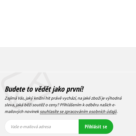
Budete to vědět jako první!
Zajímá Vás, jaký knižní hit právě vychází, na jaké zboží je výhodná
sleva, jaká běží soutěž o ceny? Přihlášením k odběru našich e-
mailových novinek
souhlasíte se zpracováním osobních údajů
.
Vaše e-
Vaše e-
Přihlásit se
mailová
mailová
Vaše e-mailová adresa
adresa
adresa