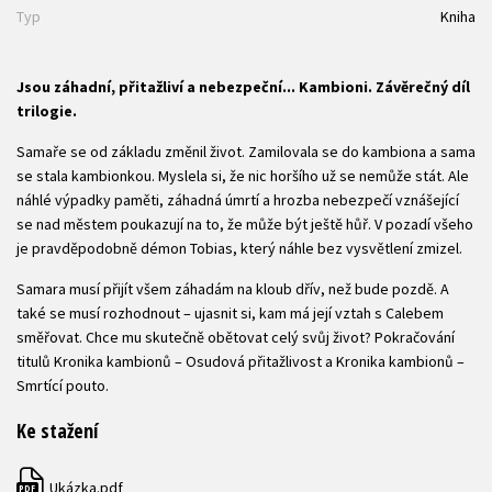
Typ
Kniha
Jsou záhadní, přitažliví a nebezpeční... Kambioni. Závěrečný díl
trilogie.
Samaře se od základu změnil život. Zamilovala se do kambiona a sama
se stala kambionkou. Myslela si, že nic horšího už se nemůže stát. Ale
náhlé výpadky paměti, záhadná úmrtí a hrozba nebezpečí vznášející
se nad městem poukazují na to, že může být ještě hůř. V pozadí všeho
je pravděpodobně démon Tobias, který náhle bez vysvětlení zmizel.
Samara musí přijít všem záhadám na kloub dřív, než bude pozdě. A
také se musí rozhodnout – ujasnit si, kam má její vztah s Calebem
směřovat. Chce mu skutečně obětovat celý svůj život? Pokračování
titulů Kronika kambionů – Osudová přitažlivost a Kronika kambionů –
Smrtící pouto.
Ke stažení
Ukázka.pdf
PDF