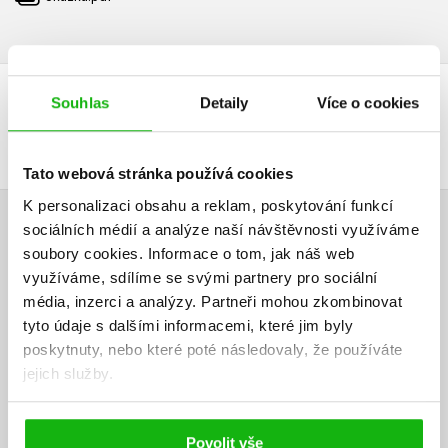
Souhlas
Detaily
Více o cookies
DALŠÍ TITULY Z ŘADY "KAMBIONI"
Tato webová stránka používá cookies
K personalizaci obsahu a reklam, poskytování funkcí
sociálních médií a analýze naší návštěvnosti využíváme
HODNOCENÍ ČTENÁŘŮ
soubory cookies.
Informace o tom, jak náš web
využíváme, sdílíme se svými partnery pro sociální
V současné době nejsou vytvořena žádná uživatelská hodnocení.
média, inzerci a analýzy.
Partneři mohou zkombinovat
tyto údaje s dalšími informacemi, které jim byly
Vaše hodnocení
poskytnuty, nebo které poté následovaly, že používáte
jejich služby.
Uživatelskou recenzi mohou vkládat pouze registrovaní uživatelé
Přihlásit
Povolit vše