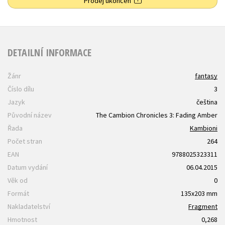
Prodej ukončen
DETAILNÍ INFORMACE
Žánr
fantasy
Číslo dílu
3
Jazyk
čeština
Původní název
The Cambion Chronicles 3: Fading Amber
Řada
Kambioni
Počet stran
264
EAN
9788025323311
Datum vydání
06.04.2015
Věk od
0
Formát
135x203 mm
Nakladatelství
Fragment
Hmotnost
0,268