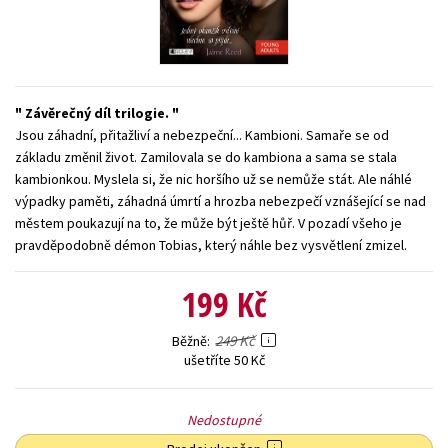
Young adult (SK)
Zahraniční literatura
Zdraví a životní styl
Všechny tituly
Závěrečný díl trilogie.
Jsou záhadní, přitažliví a nebezpeční... Kambioni. Samaře se od
základu změnil život. Zamilovala se do kambiona a sama se stala
kambionkou. Myslela si, že nic horšího už se nemůže stát. Ale náhlé
výpadky paměti, záhadná úmrtí a hrozba nebezpečí vznášející se nad
městem poukazují na to, že může být ještě hůř. V pozadí všeho je
pravděpodobně démon Tobias, který náhle bez vysvětlení zmizel.
199 Kč
249 Kč
Běžně
ušetříte 50 Kč
Nedostupné