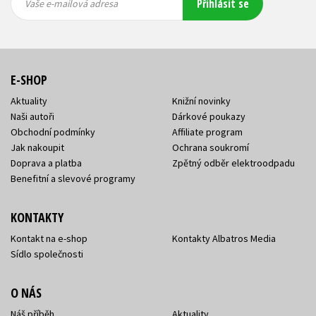
Přihlásit se
mailová
mailová
Vaše e-mailová adresa
adresa
adresa
E-SHOP
Aktuality
Knižní novinky
Naši autoři
Dárkové poukazy
Obchodní podmínky
Affiliate program
Jak nakoupit
Ochrana soukromí
Doprava a platba
Zpětný odběr elektroodpadu
Benefitní a slevové programy
KONTAKTY
Kontakt na e-shop
Kontakty Albatros Media
Sídlo společnosti
O NÁS
Náš příběh
Aktuality