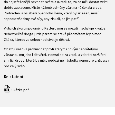
do nejstřeženější pevnosti světa a ukradli to, za co měli dostat velmi
dobře zaplaceno. Místo kýžené odměny však na ně čekala zrada.
Podvedeni a oslabeni o jednoho člena, který byl unesen, musí
napnout všechny své síly, aby získali, co jim patří.
V ulicích zkorumpovaného Ketterdamu se mezitím schyluje k válce.
Nebezpečná droga jurda parem se stává předmětem hry o moc.
Zkáza, kterou za sebou nechává, je děsivá.
Obstojí Kazova prohnanost proti starým i novým nepřátelům?
Zůstanou mu jeho lidé věrní? Pomstí se za zradu a zabrání rozšíření
smrtící drogy, které by mělo nedozírné následky nejen pro griši, ale i
pro celý svět?
Ke stažení
Ukázka.pdf
PDF