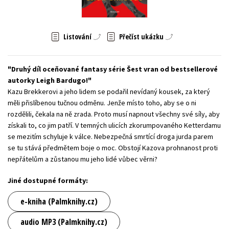
Young adult (SK)
Zahraniční literatura
Zdraví a životní styl
Listování
Přečíst ukázku
Všechny tituly
Druhý díl oceňované fantasy série Šest vran od bestsellerové
autorky Leigh Bardugo!
Kazu Brekkerovi a jeho lidem se podařil nevídaný kousek, za který
měli přislíbenou tučnou odměnu. Jenže místo toho, aby se o ni
rozdělili, čekala na ně zrada. Proto musí napnout všechny své síly, aby
získali to, co jim patří. V temných ulicích zkorumpovaného Ketterdamu
se mezitím schyluje k válce. Nebezpečná smrtící droga jurda parem
se tu stává předmětem boje o moc. Obstojí Kazova prohnanost proti
nepřátelům a zůstanou mu jeho lidé vůbec věrni?
Jiné dostupné formáty:
e-kniha (Palmknihy.cz)
audio MP3 (Palmknihy.cz)