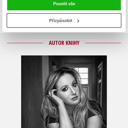
Uživatelskou recenzi mohou vkládat pouze registrovaní uživatelé
Povolit vše
Přihlásit
Přizpůsobit
AUTOR KNIHY