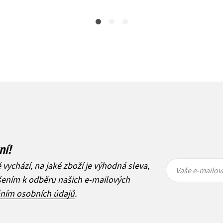
ní!
Vaše e-
Vaše e-
ě vychází, na jaké zboží je výhodná sleva,
mailová
mailová
Vaše e-mailov
adresa
adresa
ášením k odběru našich e-mailových
áním osobních údajů
.