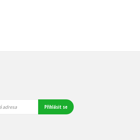
Přihlásit se
á adresa