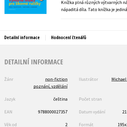
Knížka plná různých výtvarných náp
Auto - moto
nápaditá díla. Tato knížka je jedin
Jazyky
Beletrie pro děti
Kalendáře
Beletrie pro dospělé
Kariéra a osobní rozvoj
Byznys a ekonomie
Detailní informace
Hodnocení čtenářů
Komiks
DETAILNÍ INFORMACE
V
Žánr
non-fiction
Ilustrátor
Michael
poznání, vzdělání
Jazyk
čeština
Počet stran
EAN
9788000027357
Datum vydání
21
Věk od
2
Formát
195