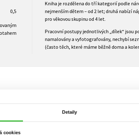
Kniha je rozdělena do tří kategorií podle nár
0,5
nejmenším dětem – od 2 let; druhá nabízí náp
pro věkovou skupinu od 4 let.
novaným
Pracovní postupy jednotlivých „dílek“ jsou 
otahem
namalovány a vyfotografovány, nechybí se
(často těch, které máme běžně doma a kole
Vaše hodnocení
Detaily
Uživatelskou recenzi mohou vkládat pouze registrovaní uživat
Přihlásit
á cookies