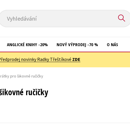
Vyhledávání
ANGLICKÉ KNIHY -20%
NOVÝ VÝPRODEJ -70 %
O NÁS
Předprodej novinky Radky Třeštíkové
ZDE
Přírodní vědy
Křížovky
Společnost, politika
rátky pro šikovné ručičky
Kuchařky
Technika a věda
New Adult
šikovné ručičky
Učebnice
Ostatní
Umění a kultura
Počítače
Výchova a pedagogika
Poezie
Young adult