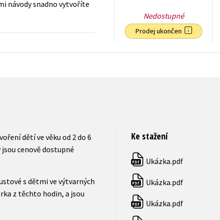
ými návody snadno vytvoříte
Nedostupné
Prodej ukončen
223
Kč
s DPH
Ke stažení
oření dětí ve věku od 2 do 6
y jsou cenově dostupné
Ukázka.pdf
PDF
ustové s dětmi ve výtvarných
Ukázka.pdf
PDF
rka z těchto hodin, a jsou
Ukázka.pdf
PDF