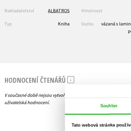
Nakladatelství
ALBATROS
Hmotnost
Typ
Kniha
Vazba
vázaná s lami
p
HODNOCENÍ ČTENÁŘŮ
V současné době nejsou vytvořena žádná
uživatelská hodnocení.
Souhlas
Tato webová stránka použív