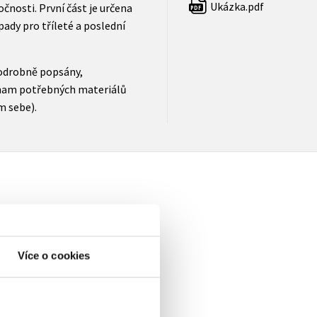
Ukázka.pdf
očnosti. První část je určena
PDF
ady pro tříleté a poslední
podrobně popsány,
znam potřebných materiálů
m sebe).
Více o cookies
elé