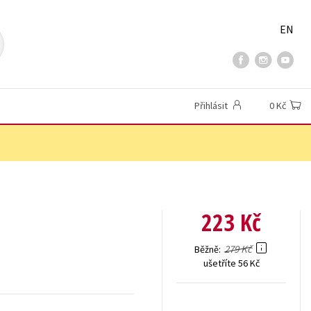
EN
Přihlásit
0 Kč
223 Kč
279 Kč
Běžně
ušetříte 56 Kč