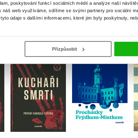
klam, poskytování funkcí sociálních médií a analýze naší návšt
k náš web využíváme, sdílíme se svými partnery pro sociální méd
yto údaje s dalšími informacemi, které jim byly poskytnuty, neb
MOHLO BY VÁS TAKÉ ZAJÍMAT
Přizpůsobit
Kuchaři smrti –
Procházky Frýdkem-
autorská edice s
Místkem
podpisem
Miloš Habrnál
Milan Říský
Do košíku
Do košíku
295 Kč
369 Kč
375 Kč
469 Kč