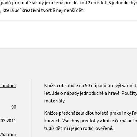
adů pro malé šíkuly je určená pro děti od 2 do 6 let. S jednoduch
Populárně - naučná pro dospělé
á, která učí kreativní tvorbě nejmenší děti.
Young adult (SK)
Populárně - naučné pro děti
Zahraniční literatura
Předškoláci
Zdraví a životní styl
Příroda a zahrada
šechny tituly
 Lindner
Knížka obsahuje na 50 nápadů pro výtvarné tv
let. Jde o nápady jednoduché a hravé. Použit
materiály.
96
Knížce předcházela dlouholetá praxe Inky Fa
.03.2011
kurzech. Všechny předlohy v knize čerpá auto
tudíž dětmi i jejich rodiči ověřené.
x255 mm