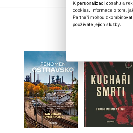
K personalizaci obsahu a re
cookies.
Informace o tom, ja
Partneři mohou zkombinovat t
používáte jejich služby.
Kuchaři smrti
Fenomén Ostravsko
Milan Říský
Tomáš Majliš
,
Jan Lenart
Do košíku
Do košíku
359 Kč
449 Kč
375 Kč
469 Kč