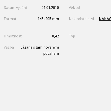
Datum vydání
01.01.2010
Věk od
Formát
145x205 mm
Nakladatelství
MANA
Hmotnost
0,42
Typ
Vazba
vázaná s laminovaným
potahem