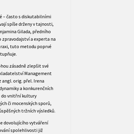
– často s diskutabilními
jí spíše drženy v tajnosti,
enjamina Gilada, předního
zpravodajství a experta na
praxi, tuto metodu poprvé
tupňuje.
hou zásadně zlepšit své
nakladatelství Management
 angl. orig. přel. Irena
í dynamiky a konkurenčních
do vnitřní kultury
vých či mocenských sporů,
 úspěšných tržních výsledků.
e dovolujícího vytváření
vání spolehlivosti již