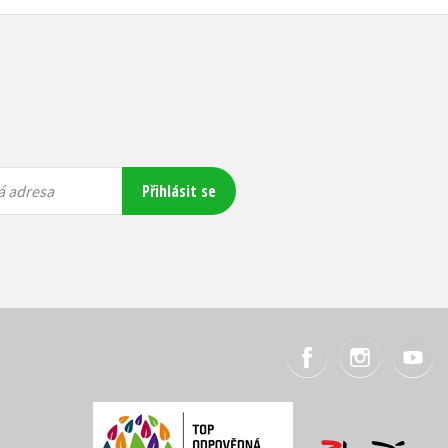
Přihlásit se
á adresa