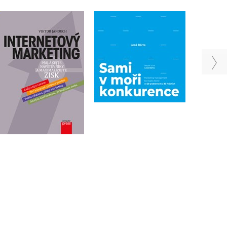
Sami v moři
Internetový marketing
konkurence
Viktor Janouch
(audiokniha)
Leoš Bárta
Do košíku
Do košíku
399 Kč
499 Kč
279 Kč
349 Kč