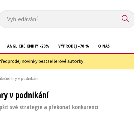
Vyhledávání
ANGLICKÉ KNIHY -20%
VÝPRODEJ -70 %
O NÁS
Předprodej novinky bestsellerové autorky
Přírodní vědy
Křížovky
Společnost, politika
álečné hry v podnikání
Kuchařky
Technika a věda
New Adult
hry v podnikání
Učebnice
Ostatní
pšit své strategie a překonat konkurenci
Umění a kultura
Počítače
Výchova a pedagogika
Poezie
Young adult