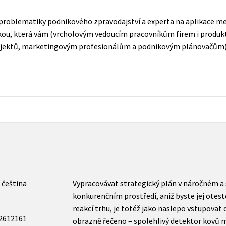
Populárně - naučná pro dospělé
Young adult (SK)
problematiky podnikového zpravodajství a experta na aplikace me
Populárně - naučné pro děti
učkou, která vám (vrcholovým vedoucím pracovníkům firem i prod
Zahraniční literatura
Předškoláci
jektů, marketingovým profesionálům a podnikovým plánovačům) 
Zdraví a životní styl
Příroda a zahrada
šechny tituly
čeština
Vypracovávat strategický plán v náročném 
konkurenčním prostředí, aniž byste jej otes
reakcí trhu, je totéž jako naslepo vstupovat
2612161
obrazně řečeno – spolehlivý detektor kovů m