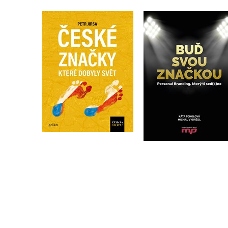
České značky, které
Buď svou značkou
dobyly svět
,
Michal Vydržel
Kateřina Toholová
Kolektiv
Do košíku
Do košíku
319 Kč
295 Kč
399 Kč
369 Kč