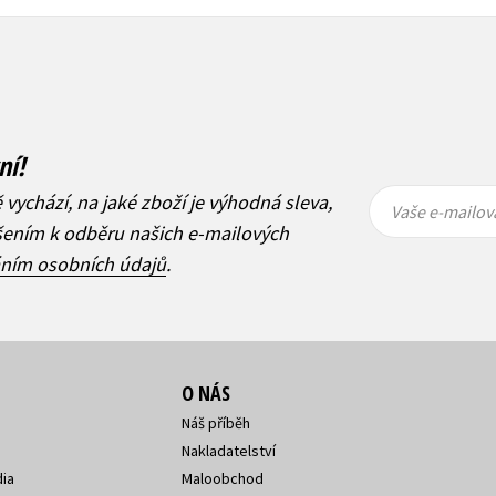
ní!
Vaše e-
Vaše e-
ě vychází, na jaké zboží je výhodná sleva,
mailová
mailová
Vaše e-mailov
adresa
adresa
ášením k odběru našich e-mailových
áním osobních údajů
.
O NÁS
Náš příběh
Nakladatelství
ia
Maloobchod