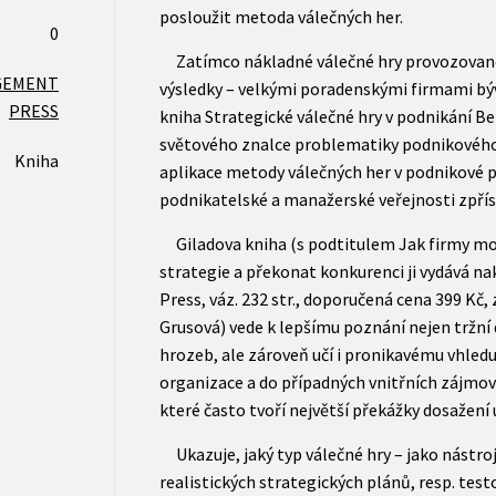
posloužit metoda válečných her.
0
Zatímco nákladné válečné hry provozované 
GEMENT
výsledky – velkými poradenskými firmami býva
PRESS
kniha Strategické válečné hry v podnikání B
světového znalce problematiky podnikového 
Kniha
aplikace metody válečných her v podnikové 
podnikatelské a manažerské veřejnosti zpřís
Giladova kniha (s podtitulem Jak firmy mo
strategie a překonat konkurenci ji vydává 
Press, váz. 232 str., doporučená cena 399 Kč, z
Grusová) vede k lepšímu poznání nejen tržn
hrozeb, ale zároveň učí i pronikavému vhledu 
organizace a do případných vnitřních zájmo
které často tvoří největší překážky dosažení
Ukazuje, jaký typ válečné hry – jako nástroj
realistických strategických plánů, resp. testo