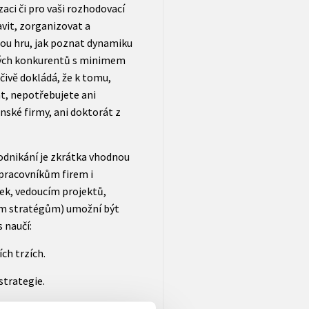
zaci či pro vaši rozhodovací
avit, zorganizovat a
nou hru, jak poznat dynamiku
svých konkurentů s minimem
čivě dokládá, že k tomu,
t, nepotřebujete ani
nské firmy, ani doktorát z
odnikání je zkrátka vhodnou
pracovníkům firem i
, vedoucím projektů,
m stratégům) umožní být
 naučí:
ch trzích.
strategie.
xistujícími konkurenty či