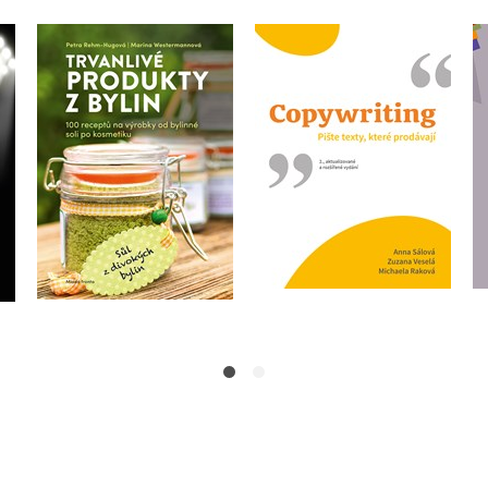
Trvanlivé produkty z
Copywriting
bylin
,
Anna Sálová
,
Marina Westermann
,
Zuzana Veselá
,
Marina Westermannová
Michaela Raková
Petra Rehm-Hugová
Do košíku
Do košíku
399 Kč
499 Kč
279 Kč
349 Kč