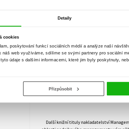
obrany proti rostoucímu konkurenčnímu ohr
Detaily
- „Ochránit“ uvedení nových produktů.
- Získávat podporu spolupracovníků, rozpozn
znalosti trhů a zformulovat obhajitelný pod
á cookies
klam, poskytování funkcí sociálních médií a analýze naší návšt
Benjamin Gilad již déle než dvě desetiletí ve
k náš web využíváme, sdílíme se svými partnery pro sociální méd
světové firmy v řadě odvětví, které působí ve 
yto údaje s dalšími informacemi, které jim byly poskytnuty, neb
strategii na School of Management při Rutger
zakladatelem a prezidentem The Academy of
průkopníkem teorie a praxe konkurenčního z
státech. Doktorát získal v oboru ekonomickýc
Přizpůsobit
MBA a bakalářského titulu (studium psychologi
Raton na Floridě.
Další knižní tituly nakladatelství Managem