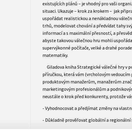
existujících plánů – je vhodný pro vaši organi
situaci. Ukazuje – krok za krokem – jak připr
uspořádat realistickou a nenákladnou váleč
trhů, modelovat chování a předvídat tahy 
informací a s maximální přesností, a přesvěd
abyste takovou válečnou hru mohli uspořáda
supervýkonné počítače, velké a drahé porade
matematiky.
Giladova kniha Strategické válečné hry v p
příručkou, která vám (vrcholovým vedoucím 
produktovým manažerům, manažerům značek
marketingovým profesionálům a podnikový
neustále o krok před konkurenty, protože vás
- Vyhodnocovat a předjímat změny na vlastní
- Důkladně prověřovat globální a regionální 
- Rozpracovávat a ověřovat své plány boje s e