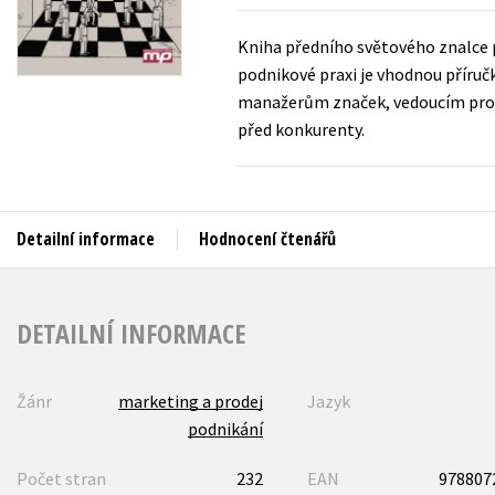
Auto - moto
Jazyky
Kniha předního světového znalce 
Beletrie pro děti
podnikové praxi je vhodnou přír
Kalendáře
Beletrie pro dospělé
manažerům značek, vedoucím pro
Kariéra a osobní rozvoj
před konkurenty.
Byznys a ekonomie
Komiks
Detailní informace
Hodnocení čtenářů
V
DETAILNÍ INFORMACE
Žánr
marketing a prodej
Jazyk
podnikání
Počet stran
232
EAN
978807