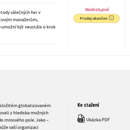
Nedostupné
tody válečných her v
Prodej ukončen
uktovým manažerům,
umožní být neustále o krok
319
Kč
s DPH
Ke stažení
a složitém globalizovaném
tovali z hlediska možných
Ukázka.PDF
 do minového pole. Jako –
PDF
ůže vaší organizaci