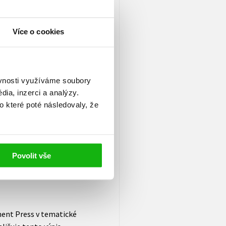
ožení.
Více o cookies
ávat vlastní slabiny ve
nikatelský projekt.
ěvnosti využíváme soubory
de válečné hry pro přední
ia, inzerci a analýzy.
všech světadílech. Učil
o které poté následovaly, že
s University, je
 Competitive Intelligence a
pravodajství ve Spojených
h věd, je držitelem titulu
Povolit vše
e a filosofie). Žije v Boca
ent Press v tematické