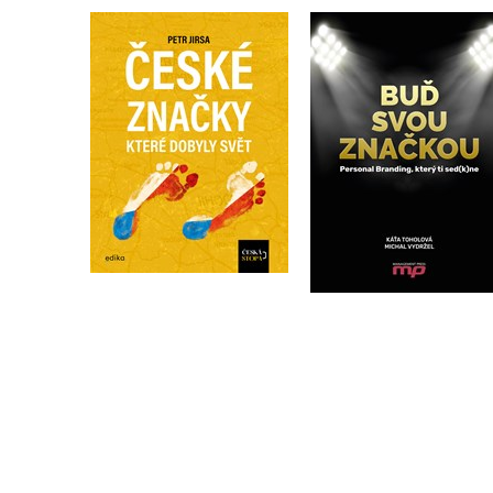
České značky, které
Buď svou značkou
dobyly svět
,
Michal Vydržel
Kateřina Toholová
Kolektiv
Do košíku
Do košíku
319 Kč
295 Kč
399 Kč
369 Kč