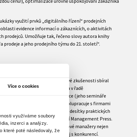
dou cenu!), optimalizace úrovně uspokojování zákazníka
ázky využití prvků „digitálního řízení“ prodejních
oblasti evidence informací o zákaznících, o aktivitách
ch prodejců. Umožňuje tak, řečeno slovy autora knihy
a prodeje a jeho prodejního týmu do 21. století“.
tingovým specialistou, který své zkušenosti sbíral
Více o cookies
átů a Kanady, na Dálném východě a v řadě
 prodejcům po celé České republice (jeho semináře
et tisíc manažerů) a poradensky spolupracuje s firmami
amu. Je úspěšným autorem téměř desítky praktických
ěvnosti využíváme soubory
e kmenovým autorům nakladatelství Management Press.
ia, inzerci a analýzy.
dá, jsou pro prodejní a marketingové manažery nejen
o které poté následovaly, že
tního elánu a nové energie pro boj s konkurencí.