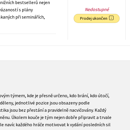
ižních bestsellerů nejen
Nedostupné
vázaností s plány
kaných při seminářích,
Prodej ukončen
200
Kč
s DPH
vým týmem, kde je přesně určeno, kdo brání, kdo útočí,
ozděleny, jednotlivé pozice jsou obsazeny podle
ktika jsou bez přestání a pravidelně nacvičovány. Každý
dměnu. Úkolem kouče je tým nejen dobře připravit a trvale
ale navíc každého hráče motivovat k vydání posledních sil