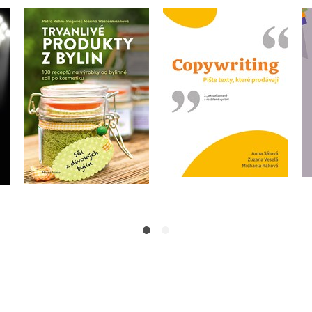
Trvanlivé produkty z
Copywriting
bylin
,
Anna Sálová
,
Marina Westermann
,
Zuzana Veselá
,
Marina Westermannová
Michaela Raková
Petra Rehm-Hugová
Do košíku
Do košíku
399 Kč
499 Kč
279 Kč
349 Kč