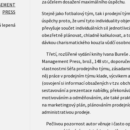
za účelem dosažení maximálního úspěchu.
GEMENT
PRESS
Stejně jako fotbalový tým, tak i prodejní tým 
úspěchy proto, že umí tyto individuality objevi
 lepená
převyšuje součet individuálních sil jednotliv
obezřetně plánovat, chladně kalkulovat, a to
dávkou charismatického kouzla vůdčí osobno
Třetí, rozšířené vydání knihy Ivana Bureše J
Management Press, brož., 148 str., doporuč
vlastnostmi šéfa prodejního týmu, zásadami a
něj práce v prodejním týmu klade, výcvikem 
(osvojení si informací obsažených v tzv. ob
sestavování a prezentace nabídky, překonává
motivováním a odměňováním, ale také prakt
na marketingový plán, plánováním prodejní
administrativou prodeje.
Pečlivou pozornost autor věnuje i často opo