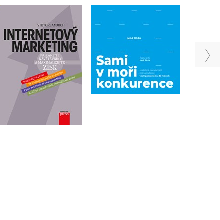
Sami v moři
Internetový marketing
konkurence
Viktor Janouch
(audiokniha)
Leoš Bárta
Do košíku
Do košíku
399 Kč
499 Kč
279 Kč
349 Kč