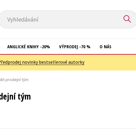
Vyhledávání
ANGLICKÉ KNIHY -20%
VÝPRODEJ -70 %
O NÁS
Předprodej novinky bestsellerové autorky
Přírodní vědy
Křížovky
Společnost, politika
dit prodejní tým
Kuchařky
Technika a věda
New Adult
odejní tým
Učebnice
Ostatní
Umění a kultura
Počítače
Výchova a pedagogika
Poezie
Young adult