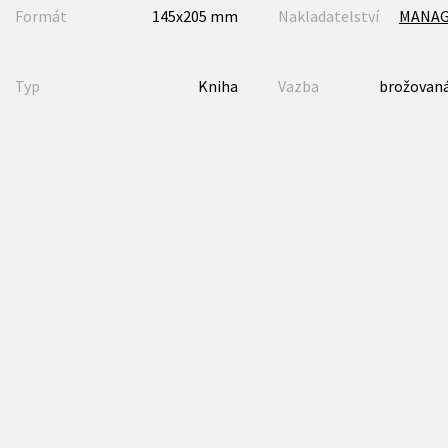
Formát
145x205 mm
Nakladatelství
MANA
Typ
Kniha
Vazba
brožovaná