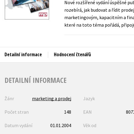
Nové rozšířené vydání úspěšné pu
Auto - moto
rozebírá, jak budovat a řídit prod
Jazyky
Beletrie pro děti
marketingovým, kapacitním a fina
Kalendáře
které na toto téma pořádá, připoju
Beletrie pro dospělé
Kariéra a osobní rozvoj
Byznys a ekonomie
Komiks
Detailní informace
Hodnocení čtenářů
V
DETAILNÍ INFORMACE
Žánr
marketing a prodej
Jazyk
Počet stran
148
EAN
807
Datum vydání
01.01.2004
Věk od