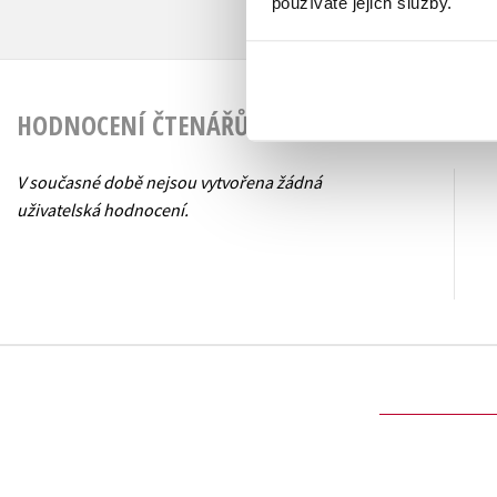
používáte jejich služby.
HODNOCENÍ ČTENÁŘŮ
V současné době nejsou vytvořena žádná
uživatelská hodnocení.