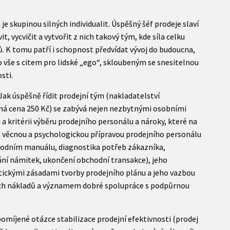
je skupinou silných individualit. Úspěšný šéf prodeje slaví
t, vycvičit a vytvořit z nich takový tým, kde síla celku
ců. K tomu patří i schopnost předvídat vývoj do budoucna,
 vše s citem pro lidské „ego“, skloubeným se snesitelnou
sti.
ak úspěšně řídit prodejní tým (nakladatelství
ená cena 250 Kč) se zabývá nejen nezbytnými osobními
 kritérii výběru prodejního personálu a nároky, které na
a věcnou a psychologickou přípravou prodejního personálu
chodním manuálu, diagnostika potřeb zákazníka,
ní námitek, ukončení obchodní transakce), jeho
ickými zásadami tvorby prodejního plánu a jeho vazbou
ch nákladů a významem dobré spolupráce s podpůrnou
míjené otázce stabilizace prodejní efektivnosti (prodej