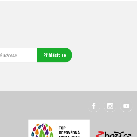
Přihlásit se
á adresa