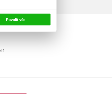
Povolit vše
elé