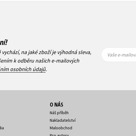
ní!
Vaše e-
Vaše e-
ě vychází, na jaké zboží je výhodná sleva,
mailová
mailová
Vaše e-mailov
adresa
adresa
ášením k odběru našich e-mailových
áním osobních údajů
.
O NÁS
Náš příběh
Nakladatelství
ia
Maloobchod
Pro autory