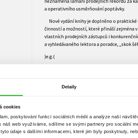
neznamená lámání prodejních rekordů za kaž
a operativního usměrňování poptávky.
Nové vydání knihy je doplněno o praktické uk
činností a možností, které přináší zejména v 
vlastních prodejních zástupců i konkurenční
a vyhledávaného lektora a poradce, „skok šéf
)e.g.(
IVAN BUREŠ je známým a vyhledávaným marke
Detaily
dvacet let na náročných trzích Spojených st
západoevropských zemí. Pravidelně přednáší
navštívilo za posledních deset let přes třic
á cookies
místního, regionálního a celostátního význ
klam, poskytování funkcí sociálních médií a analýze naší návšt
publikací o prodeji a marketingu a patří k
k náš web využíváme, sdílíme se svými partnery pro sociální méd
Bohaté zkušenosti, které do svých knih uklá
yto údaje s dalšími informacemi, které jim byly poskytnuty, neb
velkou inspirací, ale i vydatným zdrojem živo