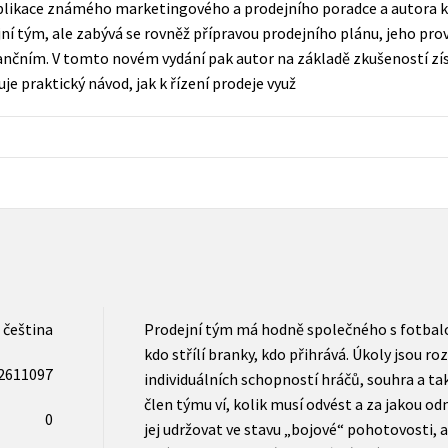
blikace známého marketingového a prodejního poradce a autora kn
Populárně - naučná pro dospělé
ejní tým, ale zabývá se rovněž přípravou prodejního plánu, jeho pro
Young adult (SK)
Populárně - naučné pro děti
nčním. V tomto novém vydání pak autor na základě zkušeností zís
Zahraniční literatura
je praktický návod, jak k řízení prodeje využ
Předškoláci
Zdraví a životní styl
Příroda a zahrada
šechny tituly
čeština
Prodejní tým má hodně společného s fotbalo
kdo střílí branky, kdo přihrává. Úkoly jsou r
2611097
individuálních schopností hráčů, souhra a ta
člen týmu ví, kolik musí odvést a za jakou o
0
jej udržovat ve stavu „bojové“ pohotovosti, 