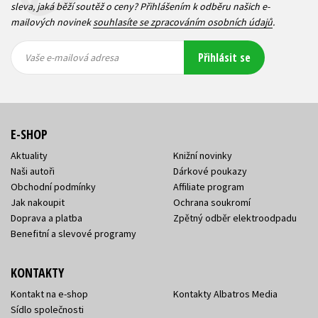
sleva, jaká běží soutěž o ceny? Přihlášením k odběru našich e-
mailových novinek
souhlasíte se zpracováním osobních údajů
.
Vaše e-
Vaše e-
Přihlásit se
mailová
mailová
Vaše e-mailová adresa
adresa
adresa
E-SHOP
Aktuality
Knižní novinky
Naši autoři
Dárkové poukazy
Obchodní podmínky
Affiliate program
Jak nakoupit
Ochrana soukromí
Doprava a platba
Zpětný odběr elektroodpadu
Benefitní a slevové programy
KONTAKTY
Kontakt na e-shop
Kontakty Albatros Media
Sídlo společnosti