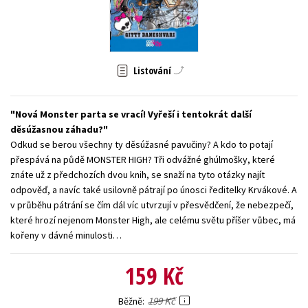
Young adult (SK)
Zahraniční literatura
Zdraví a životní styl
Všechny tituly
Listování
Nová Monster parta se vrací! Vyřeší i tentokrát další
děsúžasnou záhadu?
Odkud se berou všechny ty děsúžasné pavučiny? A kdo to potají
přespává na půdě MONSTER HIGH? Tři odvážné ghúlmošky, které
znáte už z předchozích dvou knih, se snaží na tyto otázky najít
odpověď, a navíc také usilovně pátrají po únosci ředitelky Krvákové. A
v průběhu pátrání se čím dál víc utvrzují v přesvědčení, že nebezpečí,
které hrozí nejenom Monster High, ale celému světu příšer vůbec, má
kořeny v dávné minulosti…
159 Kč
199 Kč
Běžně