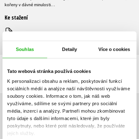
kořeny v dávné minulosti…
Ke stažení
Ukázka.pdf
PDF
Souhlas
Detaily
Více o cookies
DALŠÍ TITULY Z ŘADY "MONSTER HIGH"
Tato webová stránka používá cookies
K personalizaci obsahu a reklam, poskytování funkcí
sociálních médií a analýze naší návštěvnosti využíváme
soubory cookies.
Informace o tom, jak náš web
využíváme, sdílíme se svými partnery pro sociální
HODNOCENÍ ČTENÁŘŮ
média, inzerci a analýzy.
Partneři mohou zkombinovat
tyto údaje s dalšími informacemi, které jim byly
V současné době nejsou vytvořena žádná uživatelská hodnocení.
poskytnuty, nebo které poté následovaly, že používáte
jejich služby.