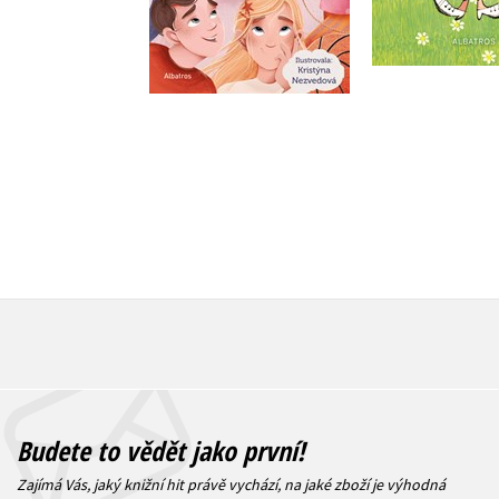
Do košíku
Do košík
255 Kč
279 Kč
319 Kč
3
Budete to vědět jako první!
Zajímá Vás, jaký knižní hit právě vychází, na jaké zboží je výhodná