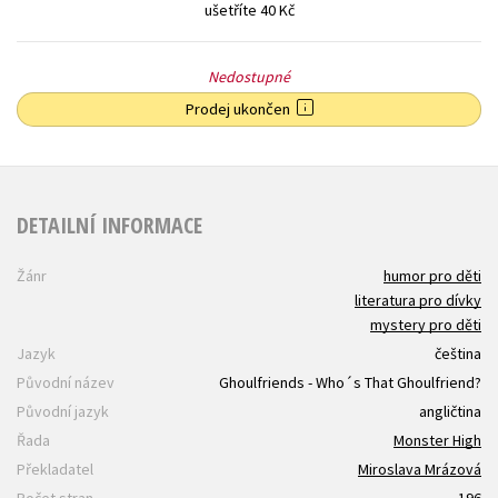
ušetříte 40 Kč
Nedostupné
Prodej ukončen
DETAILNÍ INFORMACE
Žánr
humor pro děti
literatura pro dívky
mystery pro děti
Jazyk
čeština
Původní název
Ghoulfriends - Who´s That Ghoulfriend?
Původní jazyk
angličtina
Řada
Monster High
Překladatel
Miroslava Mrázová