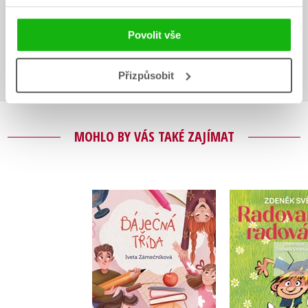
Vaše hodnocení
Uživatelskou recenzi mohou vkládat pouze registrovaní uživatelé
Povolit vše
Přihlásit
Přizpůsobit
MOHLO BY VÁS TAKÉ ZAJÍMAT
Radova
Báječná třída
radová
Iveta Zámečníková
Zdeněk S