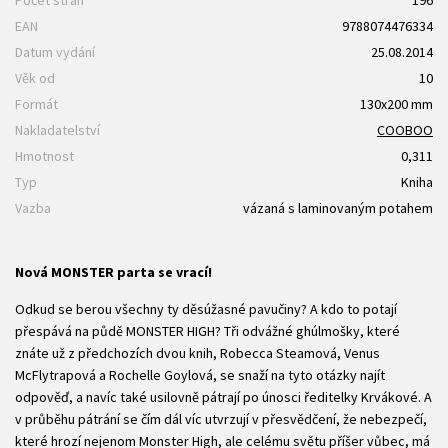
Počet stran
196
EAN
9788074476334
Datum vydání
25.08.2014
Věk od
10
Formát
130x200 mm
Nakladatelství
COOBOO
Hmotnost
0,311
Typ
Kniha
Vazba
vázaná s laminovaným potahem
Nová MONSTER parta se vrací!
Odkud se berou všechny ty děsúžasné pavučiny? A kdo to potají
přespává na půdě MONSTER HIGH? Tři odvážné ghúlmošky, které
znáte už z předchozích dvou knih, Robecca Steamová, Venus
McFlytrapová a Rochelle Goylová, se snaží na tyto otázky najít
odpověď, a navíc také usilovně pátrají po únosci ředitelky Krvákové. A
v průběhu pátrání se čím dál víc utvrzují v přesvědčení, že nebezpečí,
které hrozí nejenom Monster High, ale celému světu příšer vůbec, má