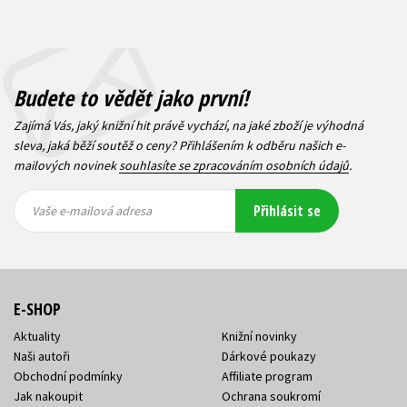
Budete to vědět jako první!
Zajímá Vás, jaký knižní hit právě vychází, na jaké zboží je výhodná
sleva, jaká běží soutěž o ceny? Přihlášením k odběru našich e-
mailových novinek
souhlasíte se zpracováním osobních údajů
.
Vaše e-
Vaše e-
Přihlásit se
mailová
mailová
Vaše e-mailová adresa
adresa
adresa
E-SHOP
Aktuality
Knižní novinky
Naši autoři
Dárkové poukazy
Obchodní podmínky
Affiliate program
Jak nakoupit
Ochrana soukromí