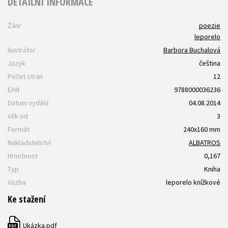
DETAILNÍ INFORMACE
Žánr
poezie
leporelo
Ilustrátor
Barbora Buchalová
Jazyk
čeština
Počet stran
12
EAN
9788000036236
Datum vydání
04.08.2014
Věk od
3
Formát
240x160 mm
Nakladatelství
ALBATROS
Hmotnost
0,167
Typ
Kniha
Vazba
leporelo knížkové
Ke stažení
Ukázka.pdf
PDF