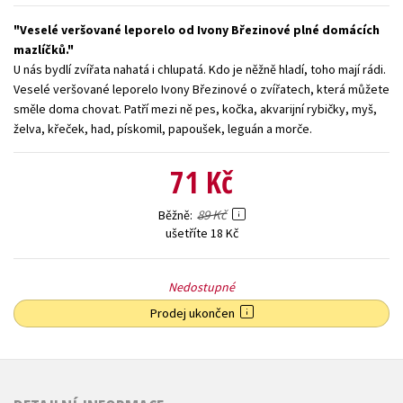
Young adult (SK)
Zahraniční literatura
Zdraví a životní styl
Veselé veršované leporelo od Ivony Březinové plné domácích
mazlíčků.
Všechny tituly
U nás bydlí zvířata nahatá i chlupatá. Kdo je něžně hladí, toho mají rádi.
Veselé veršované leporelo Ivony Březinové o zvířatech, která můžete
směle doma chovat. Patří mezi ně pes, kočka, akvarijní rybičky, myš,
želva, křeček, had, pískomil, papoušek, leguán a morče.
71 Kč
89 Kč
Běžně
ušetříte 18 Kč
Nedostupné
Prodej ukončen