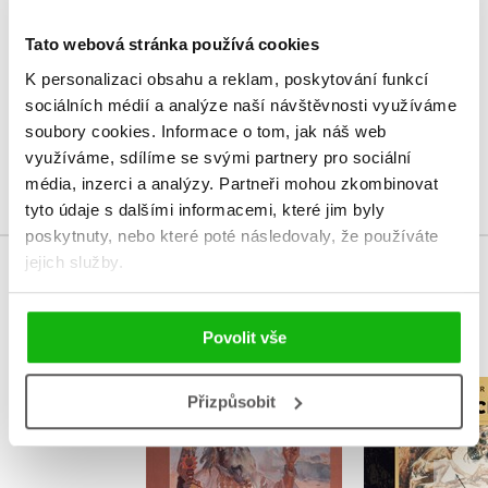
V současné době nejsou vytvořena žádná uživatelská hodnocení.
Tato webová stránka používá cookies
Vaše hodnocení
K personalizaci obsahu a reklam, poskytování funkcí
sociálních médií a analýze naší návštěvnosti využíváme
Uživatelskou recenzi mohou vkládat pouze registrovaní uživatelé
soubory cookies.
Informace o tom, jak náš web
využíváme, sdílíme se svými partnery pro sociální
Přihlásit
média, inzerci a analýzy.
Partneři mohou zkombinovat
tyto údaje s dalšími informacemi, které jim byly
poskytnuty, nebo které poté následovaly, že používáte
jejich služby.
MOHLO BY VÁS TAKÉ ZAJÍMAT
Povolit vše
V šeru dávných věků
Lovci m
Přizpůsobit
- Volání rodu
,
Eduard Š
Karel Sk
,
Eduard Štorch
Karel Sklenář