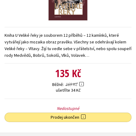
Young adult (SK)
Zahraniční literatura
Zdraví a životní styl
Všechny tituly
Kniha U Veliké řeky je souborem 12 příběhů – 12 kamínků, které
vytvářejí jako mozaika obraz pravěku. Všechny se odehrávají kolem
Veliké řeky – Vltavy. Žijí tu vedle sebe v přátelství, nebo spolu soupeří
rody Medvědů, Bobrů, Sokolů, Vlků, Volavek…
135 Kč
169 Kč
Běžně
ušetříte 34 Kč
Nedostupné
Prodej ukončen