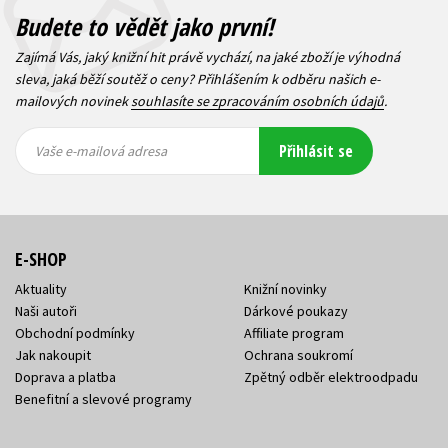
Budete to vědět jako první!
Zajímá Vás, jaký knižní hit právě vychází, na jaké zboží je výhodná
sleva, jaká běží soutěž o ceny? Přihlášením k odběru našich e-
mailových novinek
souhlasíte se zpracováním osobních údajů
.
Vaše e-
Vaše e-
Přihlásit se
mailová
mailová
Vaše e-mailová adresa
adresa
adresa
E-SHOP
Aktuality
Knižní novinky
Naši autoři
Dárkové poukazy
Obchodní podmínky
Affiliate program
Jak nakoupit
Ochrana soukromí
Doprava a platba
Zpětný odběr elektroodpadu
Benefitní a slevové programy