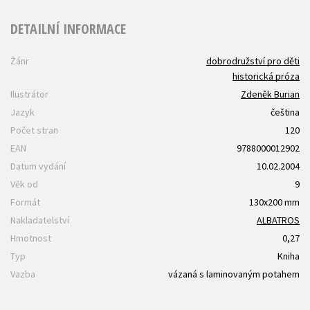
DETAILNÍ INFORMACE
Žánr
dobrodružství pro děti
historická próza
Ilustrátor
Zdeněk Burian
Jazyk
čeština
Počet stran
120
EAN
9788000012902
Datum vydání
10.02.2004
Věk od
9
Formát
130x200 mm
Nakladatelství
ALBATROS
Hmotnost
0,27
Typ
Kniha
Vazba
vázaná s laminovaným potahem