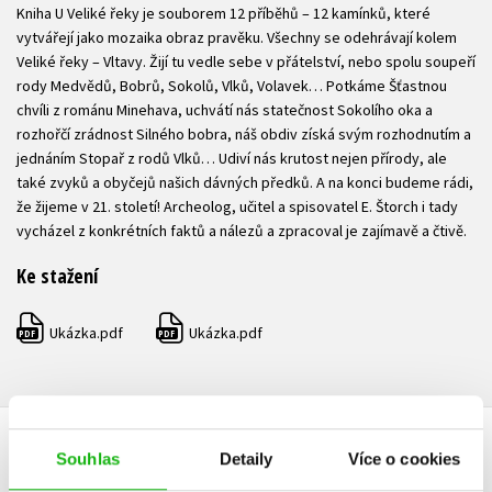
Kniha U Veliké řeky je souborem 12 příběhů – 12 kamínků, které
vytvářejí jako mozaika obraz pravěku. Všechny se odehrávají kolem
Veliké řeky – Vltavy. Žijí tu vedle sebe v přátelství, nebo spolu soupeří
rody Medvědů, Bobrů, Sokolů, Vlků, Volavek… Potkáme Šťastnou
chvíli z románu Minehava, uchvátí nás statečnost Sokolího oka a
rozhořčí zrádnost Silného bobra, náš obdiv získá svým rozhodnutím a
jednáním Stopař z rodů Vlků… Udiví nás krutost nejen přírody, ale
také zvyků a obyčejů našich dávných předků. A na konci budeme rádi,
že žijeme v 21. století! Archeolog, učitel a spisovatel E. Štorch i tady
vycházel z konkrétních faktů a nálezů a zpracoval je zajímavě a čtivě.
Ke stažení
Ukázka.pdf
Ukázka.pdf
PDF
PDF
Souhlas
Detaily
Více o cookies
HODNOCENÍ ČTENÁŘŮ