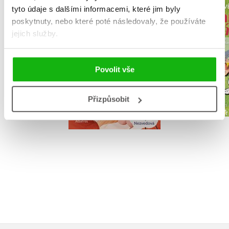
tyto údaje s dalšími informacemi, které jim byly
Radova
Báječná třída
poskytnuty, nebo které poté následovaly, že používáte
radová
Iveta Zámečníková
jejich služby.
Zdeněk S
Povolit vše
Přizpůsobit
Do košíku
Do košík
255 Kč
279 Kč
319 Kč
3