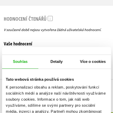
HODNOCENÍ ČTENÁŘŮ
V současné době nejsou vytvořena žádná uživatelská hodnocení.
Vaše hodnocení
Uživatelskou recenzi mohou vkládat pouze registrovaní uživatelé
Souhlas
Detaily
Více o cookies
Přihlásit
Tato webová stránka používá cookies
K personalizaci obsahu a reklam, poskytování funkcí
MOHLO BY VÁS TAKÉ ZAJÍMAT
sociálních médií a analýze naší návštěvnosti využíváme
soubory cookies.
Informace o tom, jak náš web
využíváme, sdílíme se svými partnery pro sociální
média, inzerci a analýzy.
Partneři mohou zkombinovat