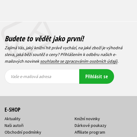
Budete to vědět jako první!
Zajímá Vás, jaký knižní hit právě vychází, na jaké zboží je výhodná
sleva, jaká běží soutěž o ceny? Přihlášením k odběru našich e-
mailových novinek
souhlasíte se zpracováním osobních údajů
.
Vaše e-
Vaše e-
Přihlásit se
mailová
mailová
Vaše e-mailová adresa
adresa
adresa
E-SHOP
Aktuality
Knižní novinky
Naši autoři
Dárkové poukazy
Obchodní podmínky
Affiliate program