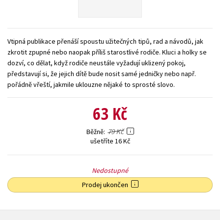
Young adult (SK)
Zahraniční literatura
Zdraví a životní styl
Všechny tituly
Vtipná publikace přenáší spoustu užitečných tipů, rad a návodů, jak
zkrotit zpupné nebo naopak příliš starostlivé rodiče. Kluci a holky se
dozví, co dělat, když rodiče neustále vyžadují uklizený pokoj,
představují si, že jejich dítě bude nosit samé jedničky nebo např.
pořádně vřeští, jakmile uklouzne nějaké to sprosté slovo.
63 Kč
79 Kč
Běžně
ušetříte 16 Kč
Nedostupné
Prodej ukončen