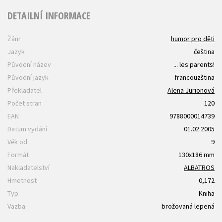
DETAILNÍ INFORMACE
Žánr
humor pro děti
Jazyk
čeština
Původní název
... les parents!
Původní jazyk
francouzština
Překladatel
Alena Jurionová
Počet stran
120
EAN
9788000014739
Datum vydání
01.02.2005
Věk od
9
Formát
130x186 mm
Nakladatelství
ALBATROS
Hmotnost
0,172
Typ
Kniha
Vazba
brožovaná lepená