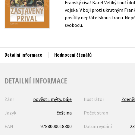
Franský císař Karel Veliký touží d
Auto - moto
vojska. V boji proti ukrutným Fran
Jazyky
Beletrie pro děti
posílily nepřátelskou stranu. Nepří
Kalendáře
svobodu.
Beletrie pro dospělé
Kariéra a osobní rozvoj
Byznys a ekonomie
Komiks
Detailní informace
Hodnocení čtenářů
V
DETAILNÍ INFORMACE
Žánr
pověsti, mýty, báje
Ilustrátor
Zdeněk
Jazyk
čeština
Počet stran
EAN
9788000018300
Datum vydání
23