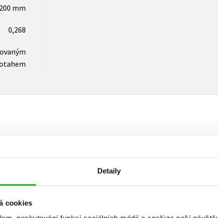
x200 mm
0,268
novaným
otahem
Vaše hodnocení
Uživatelskou recenzi mohou vkládat pouze registrovaní uživat
Detaily
Přihlásit
á cookies