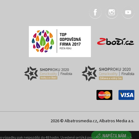
2026 © Albatrosmedia.cz, Albatros Media a.s.
NAPIŠTE NÁM
ého výpadku pak nejpozději do 48 hodin. Uvedené se týká pouze případů podléhajících