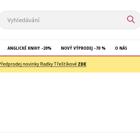
Vyhledávání
ANGLICKÉ KNIHY -20%
NOVÝ VÝPRODEJ -70 %
O NÁS
Předprodej novinky Radky Třeštíkové
ZDE
Přírodní vědy
Křížovky
Společnost, politika
Kuchařky
Technika a věda
New Adult
Učebnice
Ostatní
Umění a kultura
Počítače
Výchova a pedagogika
Poezie
Young adult