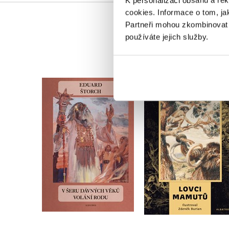
K personalizaci obsahu a re
cookies.
Informace o tom, ja
Partneři mohou zkombinovat t
používáte jejich služby.
V šeru dávných věků -
Lovci mamutů
Volání rodu
,
Eduard Štorch
Karel Sklenář
,
Eduard Štorch
Karel Sklenář
Do košíku
Do košíku
319 Kč
120 Kč
399 Kč
399 Kč