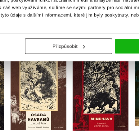
klam, poskytování funkcí sociálních médií a analýze naší návšt
k náš web využíváme, sdílíme se svými partnery pro sociální méd
yto údaje s dalšími informacemi, které jim byly poskytnuty, neb
MOHLO BY VÁS TAKÉ ZAJÍMAT
Přizpůsobit
Osada Havranů - U
Minehava
Veliké řeky
Eduard Štorch
,
Eduard Štorch
Karel Sklenář
Do košíku
Do košíku
215 Kč
269 Kč
279 Kč
349 Kč