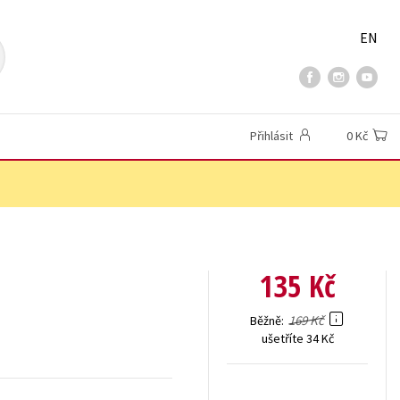
EN
Přihlásit
0 Kč
135 Kč
169 Kč
Běžně
ušetříte 34 Kč