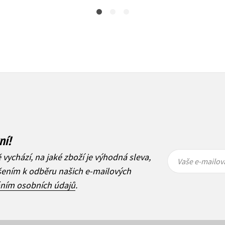
ní!
Vaše e-
Vaše e-
ě vychází, na jaké zboží je výhodná sleva,
mailová
mailová
Vaše e-mailov
adresa
adresa
ášením k odběru našich e-mailových
áním osobních údajů
.