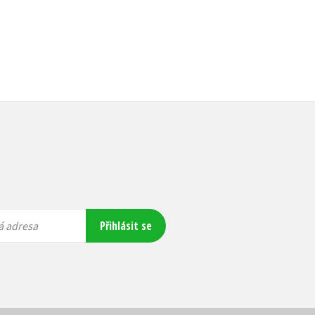
Přihlásit se
á adresa