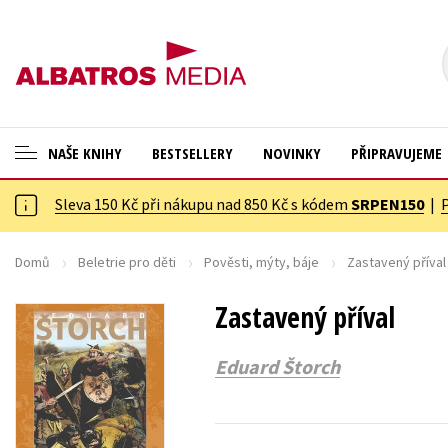
NAŠE KNIHY
BESTSELLERY
NOVINKY
PŘIPRAVUJEME
Sleva 150 Kč při nákupu nad 850 Kč s kódem
SRPEN150
|
ANGLICKÉ KNIHY -20 %
Cestování
NOVÝ VÝPRODEJ -70 %
Dárkové publikace
Domů
Beletrie pro děti
Pověsti, mýty, báje
Zastavený příval
KNIHY S DÁRKEM
Dárkové zboží
Zastavený příval
ASTERIX S DÁRKEM
Digitální fotografie
Eduard Štorch
🎁DÁRKOVÉ PUBLIKACE
Esoterika a duchovní svět
✉️ DÁRKOVÉ POUKAZY
Historie a military
Hobby