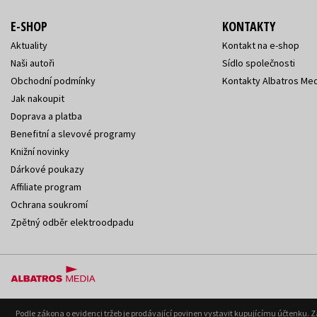
E-SHOP
KONTAKTY
Aktuality
Kontakt na e-shop
Naši autoři
Sídlo společnosti
Obchodní podmínky
Kontakty Albatros Med
Jak nakoupit
Doprava a platba
Benefitní a slevové programy
Knižní novinky
Dárkové poukazy
Affiliate program
Ochrana soukromí
Zpětný odběr elektroodpadu
Podle zákona o evidenci tržeb je prodávající povinen vystavit kupujícímu účtenku. 