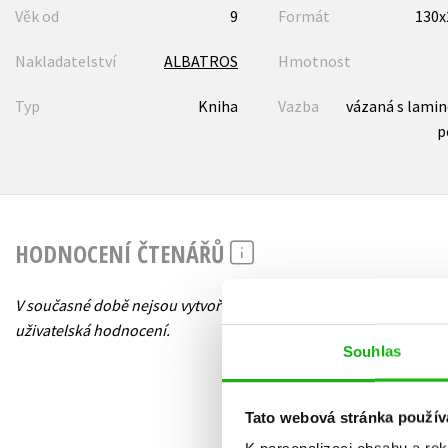
Věk od
9
Formát
130
Nakladatelství
ALBATROS
Hmotnost
Typ
Kniha
Vazba
vázaná s lami
p
HODNOCENÍ ČTENÁŘŮ
V současné době nejsou vytvořena žádná
uživatelská hodnocení.
Souhlas
Tato webová stránka použív