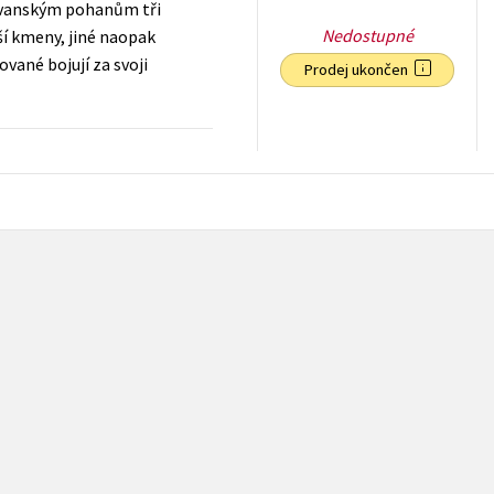
slovanským pohanům tři
Nedostupné
ší kmeny, jiné naopak
ované bojují za svoji
Prodej ukončen
135
Kč
s DPH