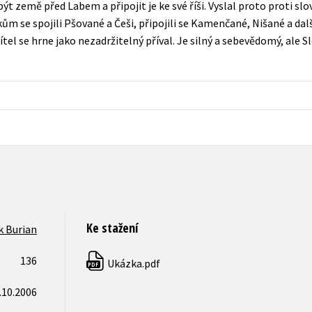
obýt země před Labem a připojit je ke své říši. Vyslal proto proti 
Populárně - naučná pro dospělé
kům se spojili Pšované a Češi, připojili se Kamenčané, Nišané a dal
Young adult (SK)
Populárně - naučné pro děti
tel se hrne jako nezadržitelný příval. Je silný a sebevědomý, ale Sl
Zahraniční literatura
Předškoláci
Zdraví a životní styl
Příroda a zahrada
šechny tituly
Ke stažení
 Burian
136
Ukázka.pdf
PDF
.10.2006