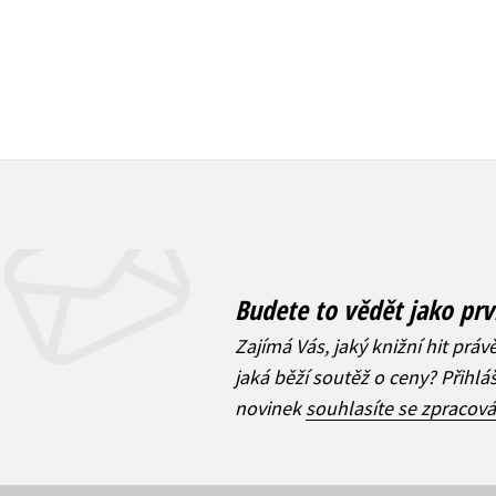
Budete to vědět jako prv
Zajímá Vás, jaký knižní hit práv
jaká běží soutěž o ceny? Přihl
novinek
souhlasíte se zpracov