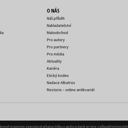
O NÁS
Náš příběh
Nakladatelství
ia
Maloobchod
Pro autory
Pro partnery
Pro média
Aktuality
Kariéra
Etický kodex
Nadace Albatros
Restorio – online antikvariát
Zároveň je povinen zaevidovat přijatou tržbu u správce daně on-line; v případě technick