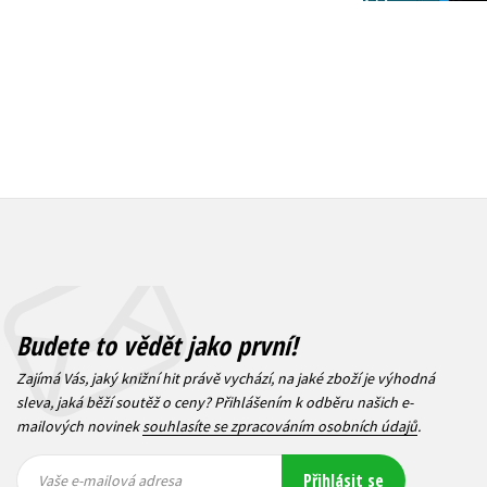
369 Kč
Budete to vědět jako první!
Zajímá Vás, jaký knižní hit právě vychází, na jaké zboží je výhodná
sleva, jaká běží soutěž o ceny? Přihlášením k odběru našich e-
mailových novinek
souhlasíte se zpracováním osobních údajů
.
Vaše e-
Vaše e-
Přihlásit se
mailová
mailová
Vaše e-mailová adresa