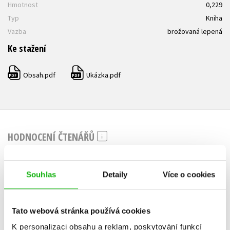
Hmotnost
0,229
Typ
Kniha
Vazba
brožovaná lepená
Ke stažení
Obsah.pdf
Ukázka.pdf
PDF
PDF
HODNOCENÍ ČTENÁŘŮ
V současné době nejsou vytvořena žádná uživatelská hodnocení.
Souhlas
Detaily
Více o cookies
Vaše hodnocení
Uživatelskou recenzi mohou vkládat pouze registrovaní uživatelé
Tato webová stránka používá cookies
K personalizaci obsahu a reklam, poskytování funkcí
Přihlásit