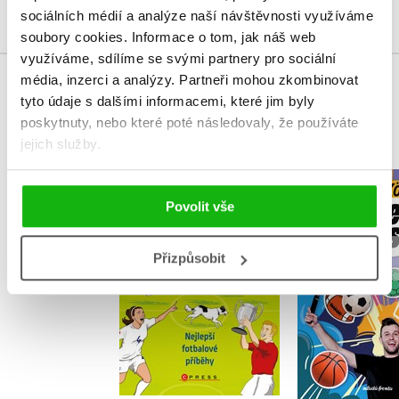
sociálních médií a analýze naší návštěvnosti využíváme
soubory cookies.
Informace o tom, jak náš web
využíváme, sdílíme se svými partnery pro sociální
média, inzerci a analýzy.
Partneři mohou zkombinovat
MOHLO BY VÁS TAKÉ ZAJÍMAT
tyto údaje s dalšími informacemi, které jim byly
poskytnuty, nebo které poté následovaly, že používáte
jejich služby.
Neuvěřitelný fotbal:
Nejlepší fotbalové
Takhle zní 
Povolit vše
příběhy
Matěj K
Matt Oldfield
Přizpůsobit
Do košík
Do košíku
319 Kč
3
295 Kč