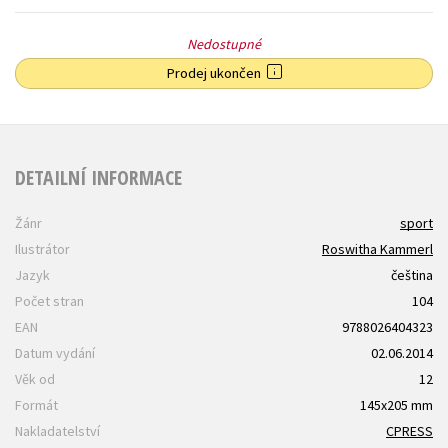
Nedostupné
Prodej ukončen
DETAILNÍ INFORMACE
Žánr
sport
Ilustrátor
Roswitha Kammerl
Jazyk
čeština
Počet stran
104
EAN
9788026404323
Datum vydání
02.06.2014
Věk od
12
Formát
145x205 mm
Nakladatelství
CPRESS