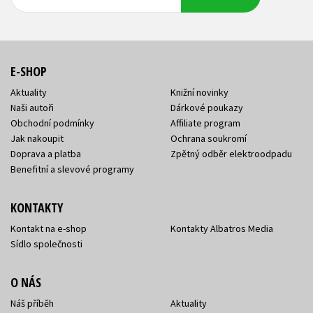
adresa
adresa
E-SHOP
Aktuality
Knižní novinky
Naši autoři
Dárkové poukazy
Obchodní podmínky
Affiliate program
Jak nakoupit
Ochrana soukromí
Doprava a platba
Zpětný odběr elektroodpadu
Benefitní a slevové programy
KONTAKTY
Kontakt na e-shop
Kontakty Albatros Media
Sídlo společnosti
O NÁS
Náš příběh
Aktuality