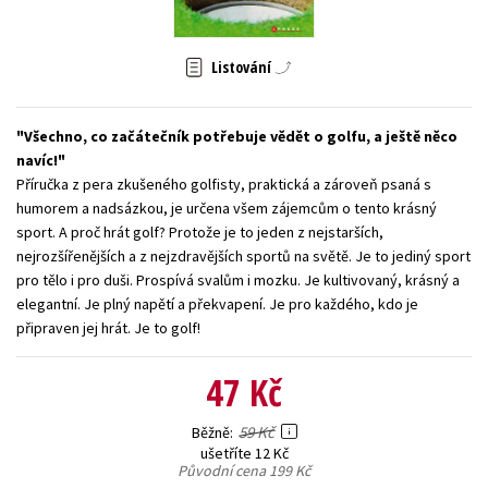
Young adult (SK)
Zahraniční literatura
Zdraví a životní styl
Listování
Všechny tituly
Všechno, co začátečník potřebuje vědět o golfu, a ještě něco
navíc!
Příručka z pera zkušeného golfisty, praktická a zároveň psaná s
humorem a nadsázkou, je určena všem zájemcům o tento krásný
sport. A proč hrát golf? Protože je to jeden z nejstarších,
nejrozšířenějších a z nejzdravějších sportů na světě. Je to jediný sport
pro tělo i pro duši. Prospívá svalům i mozku. Je kultivovaný, krásný a
elegantní. Je plný napětí a překvapení. Je pro každého, kdo je
připraven jej hrát. Je to golf!
47 Kč
59 Kč
Běžně
ušetříte 12 Kč
Původní cena
199 Kč