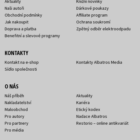
Aktuality
Knižní novinky
Naši autoři
Dárkové poukazy
Obchodní podmínky
Affiliate program
Jak nakoupit
Ochrana soukromí
Doprava a platba
Zpětný odběr elektroodpadu
Benefitní a slevové programy
KONTAKTY
Kontakt na e-shop
Kontakty Albatros Media
Sídlo společnosti
O NÁS
Náš příběh
Aktuality
Nakladatelství
Kariéra
Maloobchod
Etický kodex
Pro autory
Nadace Albatros
Pro partnery
Restorio – online antikvariát
Pro média