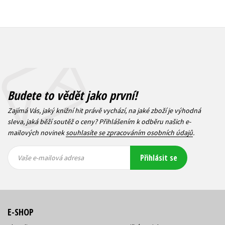
Budete to vědět jako první!
Zajímá Vás, jaký knižní hit právě vychází, na jaké zboží je výhodná
sleva, jaká běží soutěž o ceny? Přihlášením k odběru našich e-
mailových novinek
souhlasíte se zpracováním osobních údajů
.
Vaše e-
Vaše e-
Přihlásit se
mailová
mailová
Vaše e-mailová adresa
adresa
adresa
E-SHOP