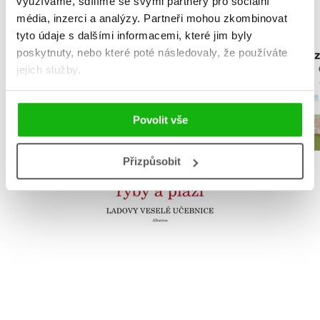
využíváme, sdílíme se svými partnery pro sociální
média, inzerci a analýzy.
Partneři mohou zkombinovat
tyto údaje s dalšími informacemi, které jim byly
Ladovy veselé
poskytnuty, nebo které poté následovaly, že používáte
Za zvířátky
učebnice (4) -
jejich služby.
(audiok
Obojživelníci, ryby a
,
Zuzana Kovaříková
plazi
Zuzana Kov
Pavel Žiška
Povolit vše
Přizpůsobit
Do košík
Do košíku
159 Kč
1
159 Kč
199 Kč