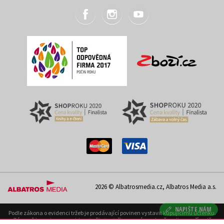
2026 © Albatrosmedia.cz, Albatros Media a.s.
NAPIŠTE NÁM
Podle zákona o evidenci tržeb je prodávající povinen vystavit kupujícímu účtenku.
Zároveň je povinen zaevidovat přijatou tržbu u správce daně on-line; v případě