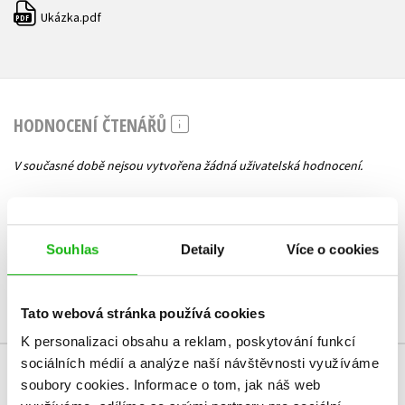
Ukázka.pdf
PDF
HODNOCENÍ ČTENÁŘŮ
V současné době nejsou vytvořena žádná uživatelská hodnocení.
Vaše hodnocení
Uživatelskou recenzi mohou vkládat pouze registrovaní uživatelé
Souhlas
Detaily
Více o cookies
Přihlásit
Tato webová stránka používá cookies
K personalizaci obsahu a reklam, poskytování funkcí
sociálních médií a analýze naší návštěvnosti využíváme
soubory cookies.
Informace o tom, jak náš web
MOHLO BY VÁS TAKÉ ZAJÍMAT