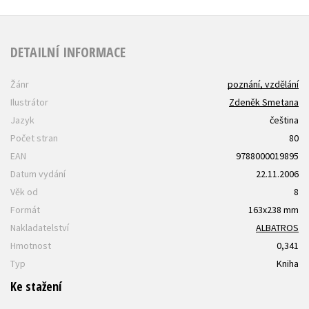
DETAILNÍ INFORMACE
Žánr
poznání, vzdělání
Ilustrátor
Zdeněk Smetana
Jazyk
čeština
Počet stran
80
EAN
9788000019895
Datum vydání
22.11.2006
Věk od
8
Formát
163x238 mm
Nakladatelství
ALBATROS
Hmotnost
0,341
Typ
Kniha
Ke stažení