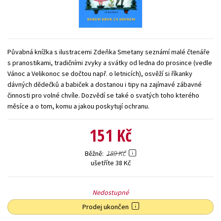
Young adult (SK)
Zahraniční literatura
Zdraví a životní styl
Všechny tituly
Půvabná knížka s ilustracemi Zdeňka Smetany seznámí malé čtenáře
s pranostikami, tradičními zvyky a svátky od ledna do prosince (vedle
Vánoc a Velikonoc se dočtou např. o letnicích), osvěží si říkanky
dávných dědečků a babiček a dostanou i tipy na zajímavé zábavné
činnosti pro volné chvíle. Dozvědí se také o svatých toho kterého
měsíce a o tom, komu a jakou poskytují ochranu.
151 Kč
189 Kč
Běžně
ušetříte 38 Kč
Nedostupné
Prodej ukončen