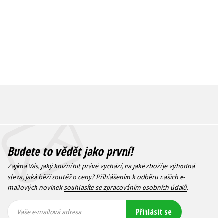
Budete to vědět jako první!
Zajímá Vás, jaký knižní hit právě vychází, na jaké zboží je výhodná
sleva, jaká běží soutěž o ceny? Přihlášením k odběru našich e-
mailových novinek
souhlasíte se zpracováním osobních údajů
.
Vaše e-
Vaše e-
Přihlásit se
mailová
mailová
Vaše e-mailová adresa