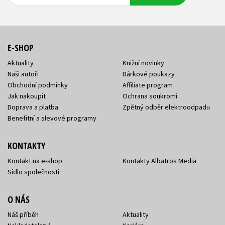
adresa
adresa
E-SHOP
Aktuality
Knižní novinky
Naši autoři
Dárkové poukazy
Obchodní podmínky
Affiliate program
Jak nakoupit
Ochrana soukromí
Doprava a platba
Zpětný odběr elektroodpadu
Benefitní a slevové programy
KONTAKTY
Kontakt na e-shop
Kontakty Albatros Media
Sídlo společnosti
O NÁS
Náš příběh
Aktuality