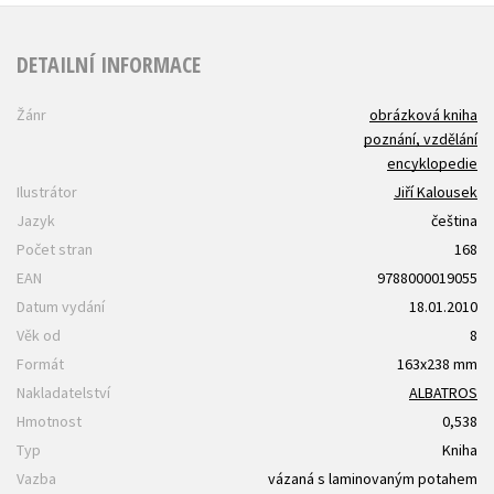
DETAILNÍ INFORMACE
Žánr
obrázková kniha
poznání, vzdělání
encyklopedie
Ilustrátor
Jiří Kalousek
Jazyk
čeština
Počet stran
168
EAN
9788000019055
Datum vydání
18.01.2010
Věk od
8
Formát
163x238 mm
Nakladatelství
ALBATROS
Hmotnost
0,538
Typ
Kniha
Vazba
vázaná s laminovaným potahem