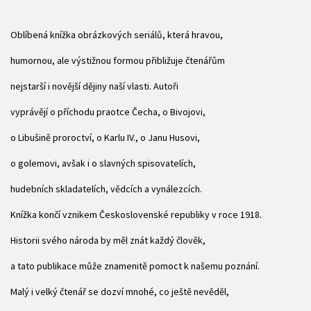
Oblíbená knížka obrázkových seriálů, která hravou,
humornou, ale výstižnou formou přibližuje čtenářům
nejstarší i novější dějiny naší vlasti. Autoři
vyprávějí o příchodu praotce Čecha, o Bivojovi,
o Libušině proroctví, o Karlu IV., o Janu Husovi,
o golemovi, avšak i o slavných spisovatelích,
hudebních skladatelích, vědcích a vynálezcích.
Knížka končí vznikem Československé republiky v roce 1918.
Historii svého národa by měl znát každý člověk,
a tato publikace může znamenitě pomoct k našemu poznání.
Malý i velký čtenář se dozví mnohé, co ještě nevěděl,