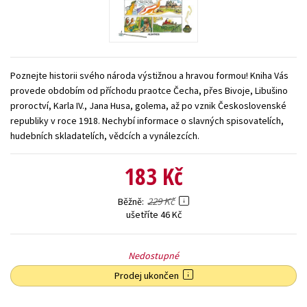
Young adult (SK)
Zahraniční literatura
Zdraví a životní styl
Všechny tituly
Poznejte historii svého národa výstižnou a hravou formou! Kniha Vás
provede obdobím od příchodu praotce Čecha, přes Bivoje, Libušino
proroctví, Karla IV., Jana Husa, golema, až po vznik Československé
republiky v roce 1918. Nechybí informace o slavných spisovatelích,
hudebních skladatelích, vědcích a vynálezcích.
183 Kč
229 Kč
Běžně
ušetříte 46 Kč
Nedostupné
Prodej ukončen