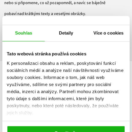
nebo si připomene, co už pozapomněl, a navíc se báječně
pobaví nad krátkými texty a veselými obrázky.
Ke stažení
Souhlas
Detaily
Více o cookies
Ukázka.pdf
Ukázka.pdf
PDF
PDF
Tato webová stránka používá cookies
K personalizaci obsahu a reklam, poskytování funkcí
sociálních médií a analýze naší návštěvnosti využíváme
HODNOCENÍ ČTENÁŘŮ
soubory cookies.
Informace o tom, jak náš web
využíváme, sdílíme se svými partnery pro sociální
V současné době nejsou vytvořena žádná uživatelská hodnocení.
média, inzerci a analýzy.
Partneři mohou zkombinovat
tyto údaje s dalšími informacemi, které jim byly
Vaše hodnocení
poskytnuty, nebo které poté následovaly, že používáte
jejich služby.
Uživatelskou recenzi mohou vkládat pouze registrovaní uživatelé
Přihlásit