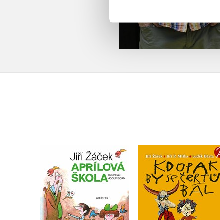
Kdopak by se čertů 
Aprílová škola
2
Jiří Žáček
Jiří Žáček