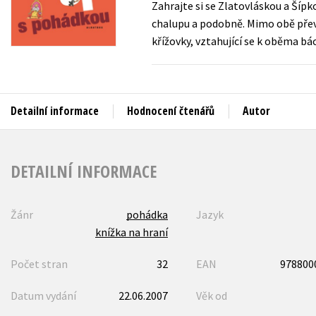
Zahrajte si se Zlatovláskou a Šípk
Auto - moto
chalupu a podobně. Mimo obě převy
Jazyky
Beletrie pro děti
křížovky, vztahující se k oběma b
Kalendáře
Beletrie pro dospělé
Kariéra a osobní rozvoj
Byznys a ekonomie
Komiks
Detailní informace
Hodnocení čtenářů
Autor
V
DETAILNÍ INFORMACE
Žánr
pohádka
Jazyk
knížka na hraní
Počet stran
32
EAN
978800
Datum vydání
22.06.2007
Věk od