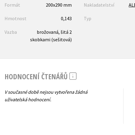
Formát
200x290 mm
Nakladatelství
AL
Hmotnost
0,143
Typ
Vazba
brožovaná, šitá 2
skobkami (sešitová)
HODNOCENÍ ČTENÁŘŮ
V současné době nejsou vytvořena žádná
uživatelská hodnocení.