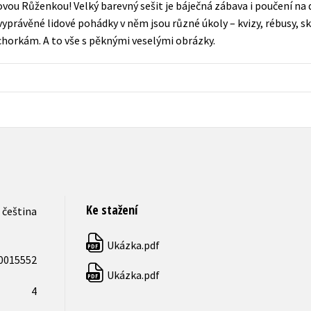
ovou Růženkou! Velký barevný sešit je báječná zábava i poučení na 
Populárně - naučná pro dospělé
právěné lidové pohádky v něm jsou různé úkoly – kvizy, rébusy, sk
Young adult (SK)
Populárně - naučné pro děti
áchorkám. A to vše s pěknými veselými obrázky.
Zahraniční literatura
Předškoláci
Zdraví a životní styl
Příroda a zahrada
šechny tituly
Ke stažení
čeština
Ukázka.pdf
PDF
0015552
Ukázka.pdf
PDF
4