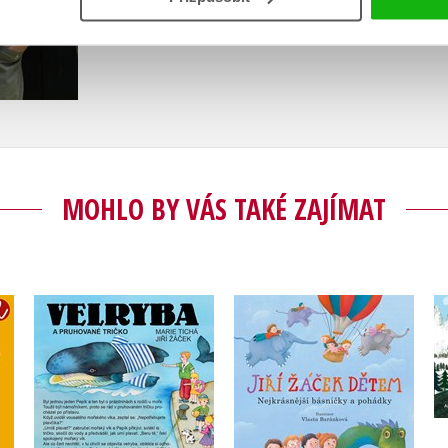
MOHLO BY VÁS TAKÉ ZAJÍMAT
Velryba a pruhované
bál
Jiří Žáček dětem
tričko
Jiří Žáček
Jiří Žáček