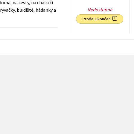
doma, na cesty, na chatu či
Nedostupné
rývačky, bludiště, hádanky a
Prodej ukončen
79
Kč
s DPH