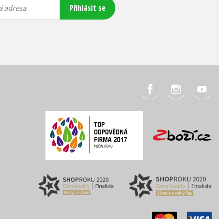
Přihlásit se
á adresa