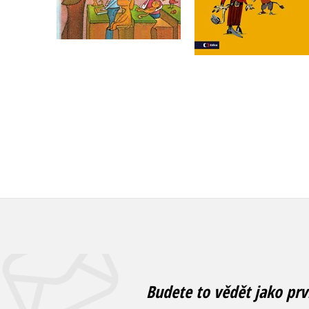
Do košíku
Do košíku
239 Kč
263 Kč
299 Kč
329 Kč
Budete to vědět jako prv