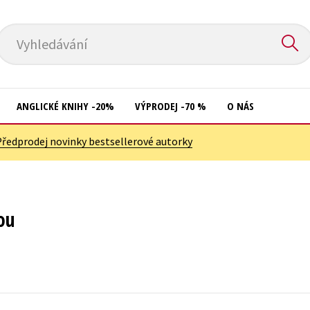
Vyhledávání
ANGLICKÉ KNIHY -20%
VÝPRODEJ -70 %
O NÁS
Předprodej novinky bestsellerové autorky
Přírodní vědy
Křížovky
Společnost, politika
Kuchařky
Technika a věda
New Adult
ou
Učebnice
Ostatní
Umění a kultura
Počítače
Výchova a pedagogika
Poezie
Young adult