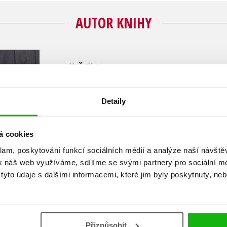
AUTOR KNIHY
Jiří Žáček
Patří k našim nejčtenějším a nejznámějším bá
Detaily
nezaměnitelný styl i tóninu. Poznáme ji podle le
autor hraje se slovy, podle atmosféry, jež nás ob
básnická sbírka pro děti
Aprílová škola
se stala 
á cookies
ve stotisícovém nákladu). Ve sbírkách pro dospěl
klam, poskytování funkcí sociálních médií a analýze naší návšt
sarkasmus, nevyhýbá se ani milostné poezii.
k náš web využíváme, sdílíme se svými partnery pro sociální méd
yto údaje s dalšími informacemi, které jim byly poskytnuty, neb
Zobrazit profil autora
Přizpůsobit