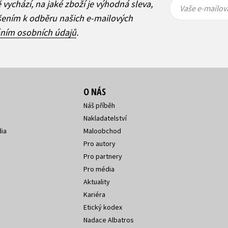
Vaše e-
Vaše e-
ě vychází, na jaké zboží je výhodná sleva,
mailová
mailová
Vaše e-mailov
adresa
adresa
ášením k odběru našich e-mailových
áním osobních údajů
.
O NÁS
Náš příběh
Nakladatelství
ia
Maloobchod
Pro autory
Pro partnery
Pro média
Aktuality
Kariéra
Etický kodex
Nadace Albatros