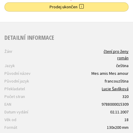
Prodej ukončen
DETAILNÍ INFORMACE
Žánr
čtení pro ženy
román
Jazyk
čeština
Původní název
Mes amis Mes amour
Původní jazyk
francouzština
Překladatel
Lucie Šavlíková
Počet stran
320
EAN
9788000015309
Datum vydání
02.11.2007
Věk od
18
Formát
130x200 mm