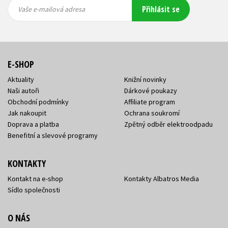
Vaše e-
Vaše e-
Přihlásit se
mailová
mailová
Vaše e-mailová adresa
adresa
adresa
E-SHOP
Aktuality
Knižní novinky
Naši autoři
Dárkové poukazy
Obchodní podmínky
Affiliate program
Jak nakoupit
Ochrana soukromí
Doprava a platba
Zpětný odběr elektroodpadu
Benefitní a slevové programy
KONTAKTY
Kontakt na e-shop
Kontakty Albatros Media
Sídlo společnosti
O NÁS