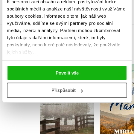
K personalizaci obsahu a reklam, poskytování funkcí
Přihlásit
sociálních médií a analýze naší návštěvnosti využíváme
soubory cookies.
Informace o tom, jak náš web
využíváme, sdílíme se svými partnery pro sociální
média, inzerci a analýzy.
Partneři mohou zkombinovat
tyto údaje s dalšími informacemi, které jim byly
MOHLO BY VÁS TAKÉ ZAJÍMAT
poskytnuty, nebo které poté následovaly, že používáte
jejich služby.
Čarodějnice z
Drahá 
Povolit vše
Frývaldova
Miriam B
Izabela Michlian
Přizpůsobit
Do košík
Do košíku