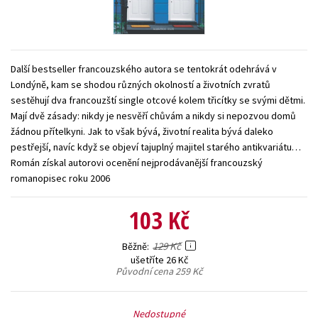
Young adult (SK)
Zahraniční literatura
Zdraví a životní styl
Všechny tituly
Další bestseller francouzského autora se tentokrát odehrává v
Londýně, kam se shodou různých okolností a životních zvratů
sestěhují dva francouzští single otcové kolem třicítky se svými dětmi.
Mají dvě zásady: nikdy je nesvěří chůvám a nikdy si nepozvou domů
žádnou přítelkyni. Jak to však bývá, životní realita bývá daleko
pestřejší, navíc když se objeví tajuplný majitel starého antikvariátu…
Román získal autorovi ocenění nejprodávanější francouzský
romanopisec roku 2006
103 Kč
129 Kč
Běžně
ušetříte 26 Kč
Původní cena
259 Kč
Nedostupné