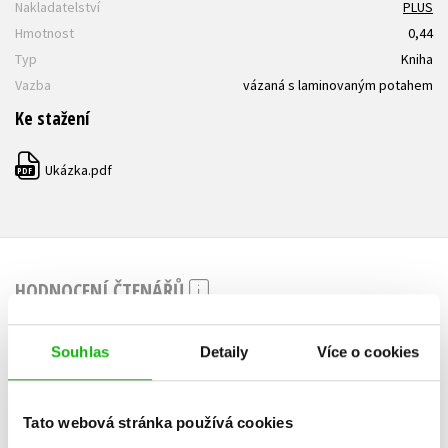
Nakladatelství
PLUS
Hmotnost
0,44
Typ
Kniha
Vazba
vázaná s laminovaným potahem
Ke stažení
Ukázka.pdf
PDF
HODNOCENÍ ČTENÁŘŮ
V současné době nejsou vytvořena žádná uživatelská hodnocení.
Souhlas
Detaily
Více o cookies
Vaše hodnocení
Tato webová stránka používá cookies
Uživatelskou recenzi mohou vkládat pouze registrovaní uživatelé