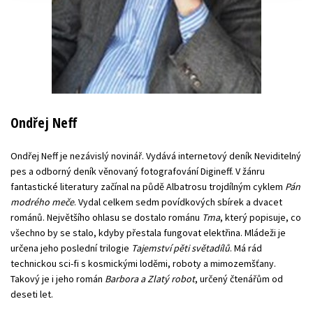
Ondřej Neff
Ondřej Neff je nezávislý novinář. Vydává internetový deník Neviditelný
pes a odborný deník věnovaný fotografování Digineff. V žánru
fantastické literatury začínal na půdě Albatrosu trojdílným cyklem
Pán
modrého meče
. Vydal celkem sedm povídkových sbírek a dvacet
románů. Největšího ohlasu se dostalo románu
Tma
, který popisuje, co
všechno by se stalo, kdyby přestala fungovat elektřina. Mládeži je
určena jeho poslední trilogie
Tajemství pěti světadílů
. Má rád
technickou sci-fi s kosmickými loděmi, roboty a mimozemšťany.
Takový je i jeho román
Barbora a Zlatý robot
, určený čtenářům od
deseti let.