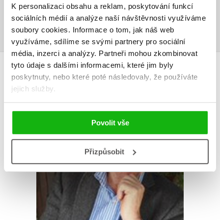
K personalizaci obsahu a reklam, poskytování funkcí
sociálních médií a analýze naší návštěvnosti využíváme
Přihlásit
soubory cookies.
Informace o tom, jak náš web
využíváme, sdílíme se svými partnery pro sociální
média, inzerci a analýzy.
Partneři mohou zkombinovat
tyto údaje s dalšími informacemi, které jim byly
AUTOR KNIHY
poskytnuty, nebo které poté následovaly, že používáte
jejich služby.
Povolit vše
Přizpůsobit