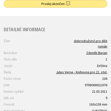
Prodej ukončen
DETAILNÍ INFORMACE
Žánr
dobrodružství pro děti
román
Ilustrátor
Zdeněk Burian
Číslo dílu
1
Jazyk
čeština
Řada
Jules Verne - Knihovna pro 21. stol.
Počet stran
236
EAN
9788000021676
Datum vydání
21.03.2011
Věk od
9
Formát
163x238 mm
Nakladatelství
ALBATROS