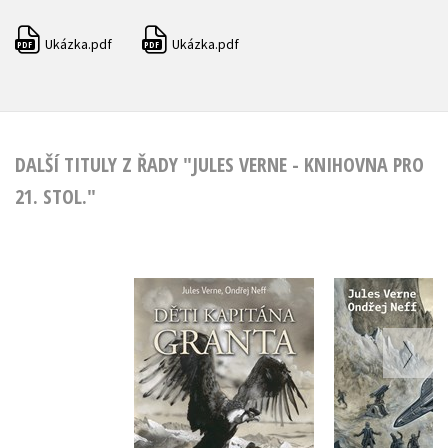
Ukázka.pdf
Ukázka.pdf
PDF
PDF
DALŠÍ TITULY Z ŘADY "JULES VERNE - KNIHOVNA PRO
21. STOL."
Děti kapitána
Vynález 
Granta
Ondřej 
Ondřej Neff