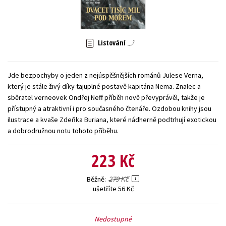
Young adult (SK)
Zahraniční literatura
Zdraví a životní styl
Všechny tituly
Listování
Jde bezpochyby o jeden z nejúspěšnějších románů Julese Verna,
který je stále živý díky tajuplné postavě kapitána Nema. Znalec a
sběratel verneovek Ondřej Neff příběh nově převyprávěl, takže je
přístupný a atraktivní i pro současného čtenáře. Ozdobou knihy jsou
ilustrace a kvaše Zdeňka Buriana, které nádherně podtrhují exotickou
a dobrodružnou notu tohoto příběhu.
223 Kč
279 Kč
Běžně
ušetříte 56 Kč
Nedostupné