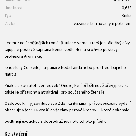
Hmotnost
0,633
Typ
Kniha
Vazba
vázaná s laminovaným potahem
Jeden z nejúspěšnějších románů Julese Verna, který je stále živý díky
tajuplné postavě kapitána Nema. vedle Nema si oživte postavy
profesora Aronnaxe,
jeho sluhy Conseile, harpunáře Neda Landa nebo prostředí bájného
Nautila...
Znalec a sběratel „verneovek“ Ondřej Neff příběh nově převyprávěl,
takže je přístupný a atraktivní i pro současného čtenáře.
Ozdobou knihy jsou ilustrace Zdeňka Buriana - právě současné vydání
obsahuje všech 16 kvašů a všechny pérové kresby - , které dokonale
podtrhují exotickou a dobrodružnou notu tohoto příběhu.
Ke stažení