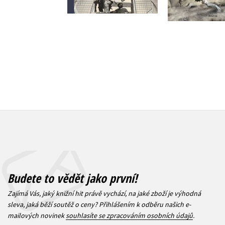
Do košíku
319 Kč
3
1 999 Kč
2 499 Kč
Budete to vědět jako první!
Zajímá Vás, jaký knižní hit právě vychází, na jaké zboží je výhodná
sleva, jaká běží soutěž o ceny? Přihlášením k odběru našich e-
mailových novinek
souhlasíte se zpracováním osobních údajů
.