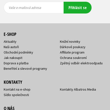
Vaše e-
Vaše e-
Přihlásit se
mailová
mailová
Vaše e-mailová adresa
adresa
adresa
E-SHOP
Aktuality
Knižní novinky
Naši autoři
Dárkové poukazy
Obchodní podmínky
Affiliate program
Jak nakoupit
Ochrana soukromí
Doprava a platba
Zpětný odběr elektroodpadu
Benefitní a slevové programy
KONTAKTY
Kontakt na e-shop
Kontakty Albatros Media
Sídlo společnosti
O NÁS