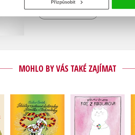
Přizpůsobit
Zobrazit profil autora
MOHLO BY VÁS TAKÉ ZAJÍMAT
Pohádky z pařezové
e
Kotě z Kocourkova
chaloupky
Václav Čtvrtek
Václav Čtvrtek