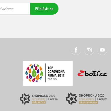
Přihlásit se
á adresa