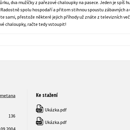
ku, dva mužíčky z pařezové chaloupky na pasece. Jeden je spíš hub
Populárně - naučná pro dospělé
 Radostně spolu hospodaří a přitom stihnou spoustu zábavných a 
Young adult (SK)
Populárně - naučné pro děti
čtete sami, přestože některé jejich příhody už znáte z televizních ve
Zahraniční literatura
é chaloupky, račte tedy vstoupit!
Předškoláci
Zdraví a životní styl
Příroda a zahrada
šechny tituly
Ke stažení
Smetana
Ukázka.pdf
PDF
136
Ukázka.pdf
PDF
.09.2004