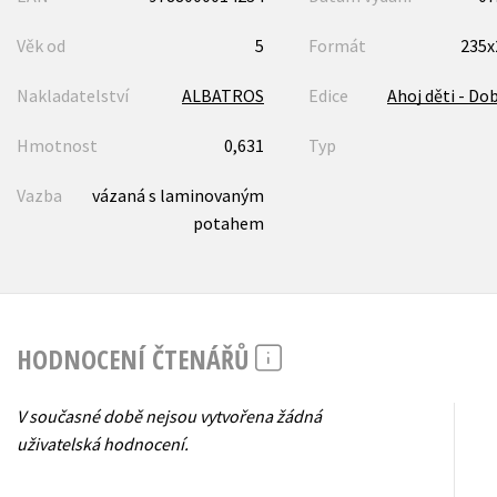
Věk od
5
Formát
235
Nakladatelství
ALBATROS
Edice
Ahoj děti - Do
Hmotnost
0,631
Typ
Vazba
vázaná s laminovaným
potahem
HODNOCENÍ ČTENÁŘŮ
V současné době nejsou vytvořena žádná
uživatelská hodnocení.