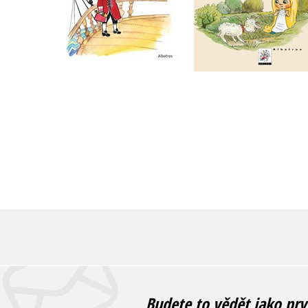
Do košíku
Do košíku
263 Kč
329 Kč
263 Kč
329 Kč
Budete to vědět jako prv