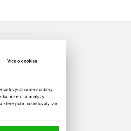
Více o cookies
lav Cafourek, je považován za
ckou fakultu nedostudoval,
tal se vedoucím vysílání
ěvnosti využíváme soubory
vé pohádkové příběhy, v čele s
ia, inzerci a analýzy.
 Jičínsko. Ve spolupráci s
o které poté následovaly, že
večerníčky – například
Pohádky
ové panence a motýlu