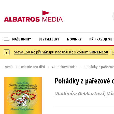
NAŠE KNIHY
BESTSELLERY
NOVINKY
PŘIPRAVUJEME
Sleva 150 Kč při nákupu nad 850 Kč s kódem
SRPEN150
|
ANGLICKÉ KNIHY -20 %
Cestování
NOVÝ VÝPRODEJ -70 %
Dárkové publikace
Domů
Beletrie pro děti
Obrázková kniha
Pohádky z pařezov
KNIHY S DÁRKEM
Dárkové zboží
Pohádky z pařezové 
ASTERIX S DÁRKEM
Digitální fotografie
,
Vladimíra Gebhartová
Vác
🎁DÁRKOVÉ PUBLIKACE
Esoterika a duchovní svět
✉️ DÁRKOVÉ POUKAZY
Historie a military
Hobby