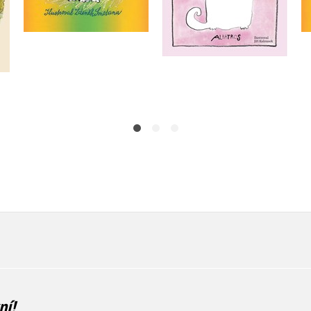
Do košíku
Do košíku
215 Kč
269 Kč
279 Kč
349 Kč
ní!