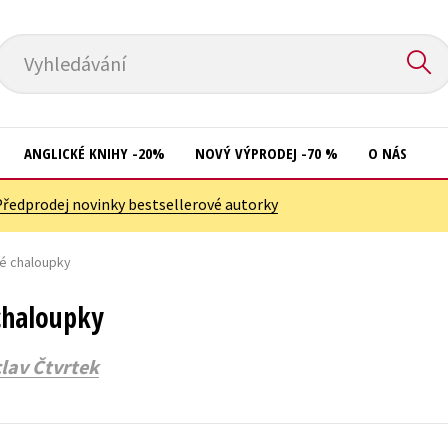
Vyhledávání
ANGLICKÉ KNIHY -20%
NOVÝ VÝPRODEJ -70 %
O NÁS
Předprodej novinky bestsellerové autorky
Přírodní vědy
Křížovky
Společnost, politika
é chaloupky
Kuchařky
Technika a věda
New Adult
chaloupky
Učebnice
Ostatní
lav Čtvrtek
Umění a kultura
Počítače
Výchova a pedagogika
Poezie
Young adult