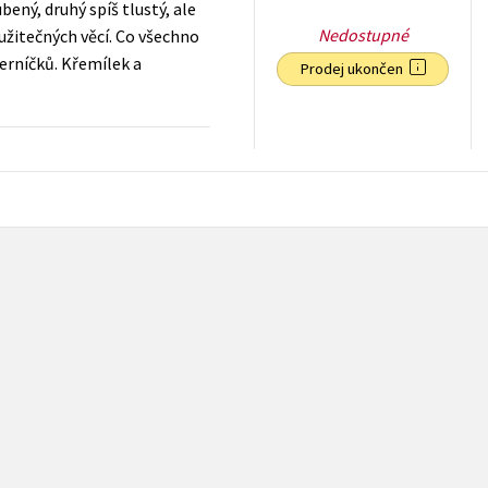
ený, druhý spíš tlustý, ale
Nedostupné
užitečných věcí. Co všechno
černíčků. Křemílek a
Prodej ukončen
199
Kč
s DPH