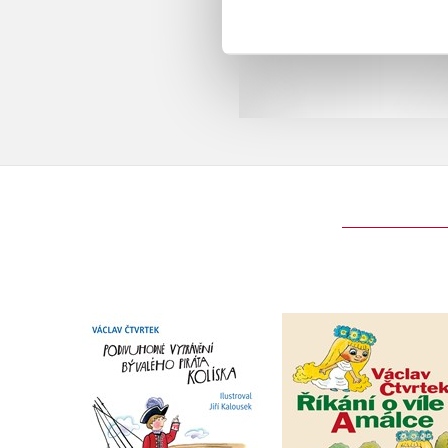
Podivuhodné vyprávění
Říkání o víle Amálc
bývalého piráta
Kolíska
Václav Čtvrtek
Václav Čtvrtek