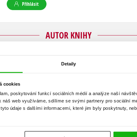
Přihlásit
AUTOR KNIHY
Václav Čtvrtek
Detaily
Spisovatel, který se narodil roku 1911 jako Vác
á cookies
pokračovatele klasiků českých pohádek. Právni
věnoval se raději tvorbě pro dětské časopisy a s
klam, poskytování funkcí sociálních médií a analýze naší návšt
Československého rozhlasu pro děti a mládež. S
k náš web využíváme, sdílíme se svými partnery pro sociální méd
tím o loupežníku Rumcajsovi, často umisťoval na
yto údaje s dalšími informacemi, které jim byly poskytnuty, neb
Československou televizí pak vznikly kultovní 
z mechu a kapradí, Říkání o víle Amálce, O mak
Emanuelovi, O Kubovi a Stázině
.