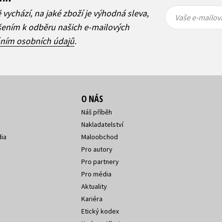
Vaše e-
Vaše e-
ě vychází, na jaké zboží je výhodná sleva,
mailová
mailová
Vaše e-mailov
adresa
adresa
ášením k odběru našich e-mailových
áním osobních údajů
.
O NÁS
Náš příběh
Nakladatelství
ia
Maloobchod
Pro autory
Pro partnery
Pro média
Aktuality
Kariéra
Etický kodex