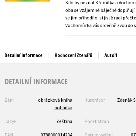
Kdo by neznal Křemílka a Vochomůr
Auto - moto
oba se vzájemně báječně doplňují.
Jazyky
Beletrie pro děti
se jim přihodilo, si jistě rádi pře
Kalendáře
Vochomůrka vás srdečně zvou do sv
Beletrie pro dospělé
Kariéra a osobní rozvoj
Byznys a ekonomie
Komiks
Detailní informace
Hodnocení čtenářů
Autoři
V
DETAILNÍ INFORMACE
Žánr
obrázková kniha
Ilustrátor
Zdeněk 
pohádka
Jazyk
čeština
Počet stran
EAN
9788000014234
Datum vydání
07