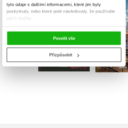
tyto údaje s dalšími informacemi, které jim byly
Kuchaři smrti
Fenomén O
poskytnuty, nebo které poté následovaly, že používáte
Milan Říský
jejich služby.
Tomáš Majliš
,
Povolit vše
Do košík
Přizpůsobit
Do košíku
359 Kč
4
375 Kč
469 Kč