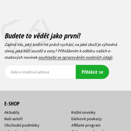
Budete to vědět jako první!
Zajímá Vás, jaký knižní hit právě vychází, na jaké zboží je výhodná
sleva, jaká běží soutěž o ceny? Přihlášením k odběru našich e-
mailových novinek
souhlasíte se zpracováním osobních údajů
.
Vaše e-
Vaše e-
Přihlásit se
mailová
mailová
Vaše e-mailová adresa
adresa
adresa
E-SHOP
Aktuality
Knižní novinky
Naši autoři
Dárkové poukazy
Obchodní podmínky
Affiliate program