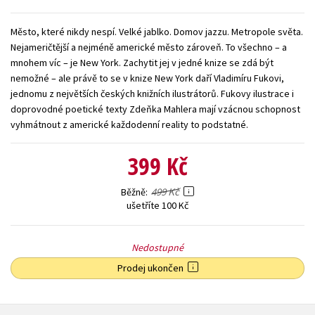
Young adult (SK)
Zahraniční literatura
Zdraví a životní styl
Město, které nikdy nespí. Velké jablko. Domov jazzu. Metropole světa.
Nejameričtější a nejméně americké město zároveň. To všechno – a
Všechny tituly
mnohem víc – je New York. Zachytit jej v jedné knize se zdá být
nemožné – ale právě to se v knize New York daří Vladimíru Fukovi,
jednomu z největších českých knižních ilustrátorů. Fukovy ilustrace i
doprovodné poetické texty Zdeňka Mahlera mají vzácnou schopnost
vyhmátnout z americké každodenní reality to podstatné.
399 Kč
499 Kč
Běžně
ušetříte 100 Kč
Nedostupné
Prodej ukončen