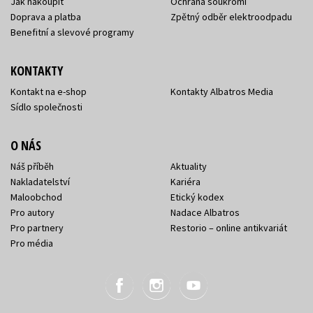
Jak nakoupit
Ochrana soukromí
Doprava a platba
Zpětný odběr elektroodpadu
Benefitní a slevové programy
KONTAKTY
Kontakt na e-shop
Kontakty Albatros Media
Sídlo společnosti
O NÁS
Náš příběh
Aktuality
Nakladatelství
Kariéra
Maloobchod
Etický kodex
Pro autory
Nadace Albatros
Pro partnery
Restorio – online antikvariát
Pro média