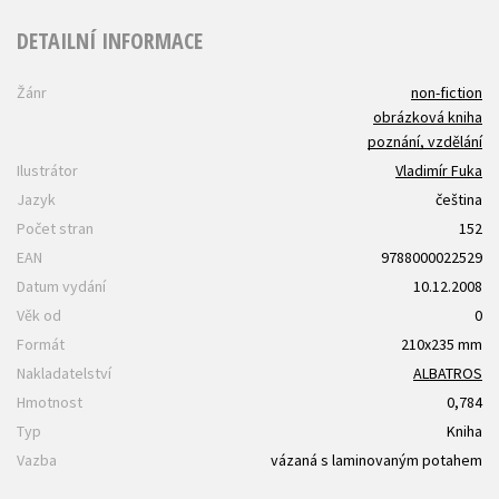
DETAILNÍ INFORMACE
Žánr
non-fiction
obrázková kniha
poznání, vzdělání
Ilustrátor
Vladimír Fuka
Jazyk
čeština
Počet stran
152
EAN
9788000022529
Datum vydání
10.12.2008
Věk od
0
Formát
210x235 mm
Nakladatelství
ALBATROS
Hmotnost
0,784
Typ
Kniha
Vazba
vázaná s laminovaným potahem