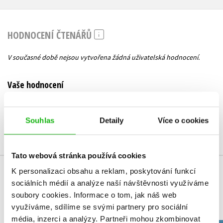
HODNOCENÍ ČTENÁŘŮ
V současné době nejsou vytvořena žádná uživatelská hodnocení.
Vaše hodnocení
Uživatelskou recenzi mohou vkládat pouze registrovaní uživatelé
Souhlas
Detaily
Více o cookies
Přihlásit
Tato webová stránka používá cookies
K personalizaci obsahu a reklam, poskytování funkcí
MOHLO BY VÁS TAKÉ ZAJÍMAT
sociálních médií a analýze naší návštěvnosti využíváme
soubory cookies.
Informace o tom, jak náš web
využíváme, sdílíme se svými partnery pro sociální
média, inzerci a analýzy.
Partneři mohou zkombinovat