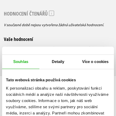
HODNOCENÍ ČTENÁŘŮ
V současné době nejsou vytvořena žádná uživatelská hodnocení.
Vaše hodnocení
Uživatelskou recenzi mohou vkládat pouze registrovaní uživatelé
Přihlásit
Souhlas
Detaily
Více o cookies
Tato webová stránka používá cookies
AUTOR KNIHY
K personalizaci obsahu a reklam, poskytování funkcí
sociálních médií a analýze naší návštěvnosti využíváme
soubory cookies.
Informace o tom, jak náš web
využíváme, sdílíme se svými partnery pro sociální
média, inzerci a analýzy.
Partneři mohou zkombinovat