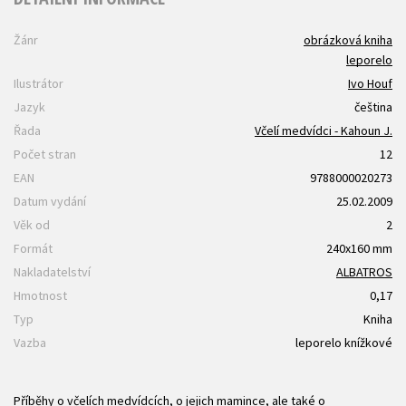
Žánr
obrázková kniha
leporelo
Ilustrátor
Ivo Houf
Jazyk
čeština
Řada
Včelí medvídci - Kahoun J.
Počet stran
12
EAN
9788000020273
Datum vydání
25.02.2009
Věk od
2
Formát
240x160 mm
Nakladatelství
ALBATROS
Hmotnost
0,17
Typ
Kniha
Vazba
leporelo knížkové
Příběhy o včelích medvídcích, o jejich mamince, ale také o