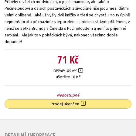
Příběhy o včelích medvídcích, o jejich mamince, ale také o
Pučmeloudovi a dalších postavičkách z živočišné říše jsou mezi dětmi
Young adult (SK)
Zahraniční literatura
Zdraví a životní styl
velmi oblíbené. Také už vyšly dvě knížky a třetí se chystá. Pro ty úplně
nejmenší proto přicházíme s leporelem a jedním krátkým příběhem, v
Všechny tituly
němž se setká Brumda a Čmelda s Pučmeloudem a není to příjemné
setkání... Ale jak to v pohádkách bývá, nakonec všechno dobře
dopadne!
71 Kč
89 Kč
Běžně
ušetříte 18 Kč
Nedostupné
Prodej ukončen
DETAILNÍ INFORMACE