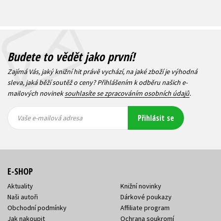
Budete to vědět jako první!
Zajímá Vás, jaký knižní hit právě vychází, na jaké zboží je výhodná
sleva, jaká běží soutěž o ceny? Přihlášením k odběru našich e-
mailových novinek
souhlasíte se zpracováním osobních údajů
.
Vaše e-
Vaše e-
Přihlásit se
mailová
mailová
Vaše e-mailová adresa
adresa
adresa
E-SHOP
Aktuality
Knižní novinky
Naši autoři
Dárkové poukazy
Obchodní podmínky
Affiliate program
Jak nakoupit
Ochrana soukromí