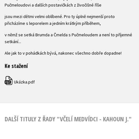
Pučmeloudovi a dalších postavičkách z živočišné říše
jsou mezi dětmi velmi oblíbené. Pro ty úplně nejmenší proto
přicházíme s leporelem a jedním krátkým příběhem,
v němž se setká Brumda a Čmelda s Pučmeloudem a není to příjemné
setkání...
Ale jak to v pohádkách bývá, nakonec všechno dobře dopadne!
Ke stažení
Ukázka.pdf
PDF
DALŠÍ TITULY Z ŘADY "VČELÍ MEDVÍDCI - KAHOUN J."