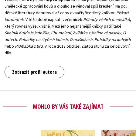
umělecké zpracování kovů a dlouho se věnoval spíš kreslení. Na poli
dětské literatury debutoval až coby dvaačtyřicetiletý knížkou
Pískací
kornoutek
. V téže době napsal i večerníček
Příhody včelích medvídků
,
který rovněž vyšel knižně. Mezi jeho nejznámější knížky patří také
Školník Kulda je jednička, Chumelení, Zvířátka z Malinové paseky, O
autech. Pohádky na čtyřech kolech, O mašinkách. Pohádky na kolejích
nebo
Pidibabka z Brd
. V roce 2013 obdržel Zlatou stuhu za celoživotní
dílo.
Zobrazit profil autora
MOHLO BY VÁS TAKÉ ZAJÍMAT