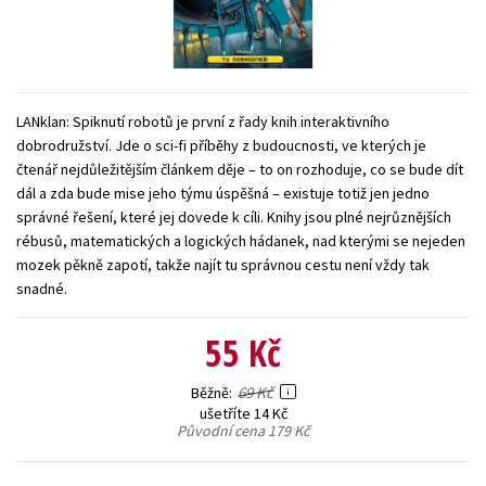
Young adult (SK)
Zahraniční literatura
Zdraví a životní styl
Všechny tituly
LANklan: Spiknutí robotů je první z řady knih interaktivního
dobrodružství. Jde o sci-fi příběhy z budoucnosti, ve kterých je
čtenář nejdůležitějším článkem děje – to on rozhoduje, co se bude dít
dál a zda bude mise jeho týmu úspěšná – existuje totiž jen jedno
správné řešení, které jej dovede k cíli. Knihy jsou plné nejrůznějších
rébusů, matematických a logických hádanek, nad kterými se nejeden
mozek pěkně zapotí, takže najít tu správnou cestu není vždy tak
snadné.
55 Kč
69 Kč
Běžně
ušetříte 14 Kč
Původní cena
179 Kč