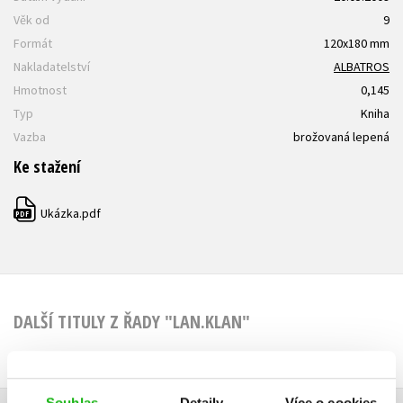
Věk od
9
Formát
120x180 mm
Nakladatelství
ALBATROS
Hmotnost
0,145
Typ
Kniha
Vazba
brožovaná lepená
Ke stažení
Ukázka.pdf
PDF
DALŠÍ TITULY Z ŘADY "LAN.KLAN"
Souhlas
Detaily
Více o cookies