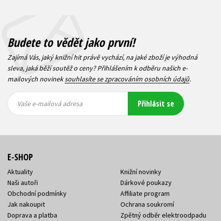
Budete to vědět jako první!
Zajímá Vás, jaký knižní hit právě vychází, na jaké zboží je výhodná
sleva, jaká běží soutěž o ceny? Přihlášením k odběru našich e-
mailových novinek
souhlasíte se zpracováním osobních údajů
.
Vaše e-
Vaše e-
Přihlásit se
mailová
mailová
Vaše e-mailová adresa
adresa
adresa
E-SHOP
Aktuality
Knižní novinky
Naši autoři
Dárkové poukazy
Obchodní podmínky
Affiliate program
Jak nakoupit
Ochrana soukromí
Doprava a platba
Zpětný odběr elektroodpadu