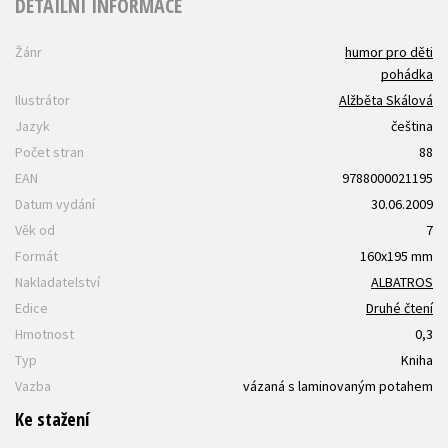
DETAILNÍ INFORMACE
Žánr
humor pro děti
pohádka
Ilustrátor
Alžběta Skálová
Jazyk
čeština
Počet stran
88
EAN
9788000021195
Datum vydání
30.06.2009
Věk od
7
Formát
160x195 mm
Nakladatelství
ALBATROS
Edice
Druhé čtení
Hmotnost
0,3
Typ
Kniha
Vazba
vázaná s laminovaným potahem
Ke stažení