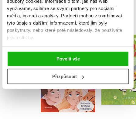
soubory cookies.
Informace o tom, jak náš web
využíváme, sdílíme se svými partnery pro sociální
MOHLO BY VÁS TAKÉ ZAJÍMAT
média, inzerci a analýzy.
Partneři mohou zkombinovat
tyto údaje s dalšími informacemi, které jim byly
poskytnuty, nebo které poté následovaly, že používáte
jejich služby.
Radova
Báječná třída
radová
Iveta Zámečníková
Povolit vše
Zdeněk S
Přizpůsobit
Do košíku
Do košík
255 Kč
279 Kč
319 Kč
3