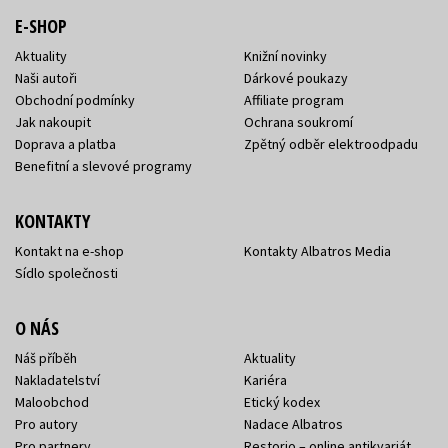
E-SHOP
Aktuality
Knižní novinky
Naši autoři
Dárkové poukazy
Obchodní podmínky
Affiliate program
Jak nakoupit
Ochrana soukromí
Doprava a platba
Zpětný odběr elektroodpadu
Benefitní a slevové programy
KONTAKTY
Kontakt na e-shop
Kontakty Albatros Media
Sídlo společnosti
O NÁS
Náš příběh
Aktuality
Nakladatelství
Kariéra
Maloobchod
Etický kodex
Pro autory
Nadace Albatros
Pro partnery
Restorio – online antikvariát