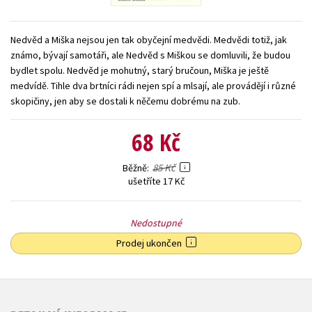
Young adult (SK)
Zahraniční literatura
Zdraví a životní styl
Nedvěd a Miška nejsou jen tak obyčejní medvědi. Medvědi totiž, jak
Všechny tituly
známo, bývají samotáři, ale Nedvěd s Miškou se domluvili, že budou
bydlet spolu. Nedvěd je mohutný, starý bručoun, Miška je ještě
medvídě. Tihle dva brtníci rádi nejen spí a mlsají, ale provádějí i různé
skopičiny, jen aby se dostali k něčemu dobrému na zub.
68 Kč
85 Kč
Běžně
ušetříte 17 Kč
Nedostupné
Prodej ukončen