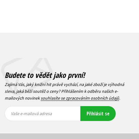
Budete to vědět jako první!
Zajímá Vás, jaký knižní hit právě vychází, na jaké zboží je výhodná
sleva, jaká běží soutěž o ceny? Přihlášením k odběru našich e-
mailových novinek
souhlasíte se zpracováním osobních údajů
.
Vaše e-
Vaše e-
Přihlásit se
mailová
mailová
Vaše e-mailová adresa
adresa
adresa