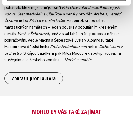
Básník, dramatik, scenárista populárních filmových komedií a
pohádek. Mezi nejznámější patří
Kdo chce zabít Jessii, Pane, vy jste
vdova, Šest medvědů s Cibulkou
a seriály pro děti
Arabela, Létající
Čestmír
nebo
Křeček v noční košili
. Macourek si liboval ve
fantastických námětech – jeden použil i v populárním kresleném
seriálu
Mach a Šebestová
, jenž získal také knižní podobu a několik
pokračování. Vedle Macha a Šebestové vyšla v Albatrosu také
Macourkova dětská kniha
Žofka ředitelkou zoo
nebo
Všichni sloni v
orchestru
. S Kájou Saudkem pak Miloš Macourek spolupracoval na
stěžejním díle českého komiksu –
Muriel a andělé
.
Zobrazit profil autora
MOHLO BY VÁS TAKÉ ZAJÍMAT