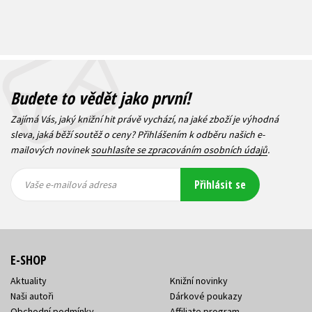
Budete to vědět jako první!
Zajímá Vás, jaký knižní hit právě vychází, na jaké zboží je výhodná
sleva, jaká běží soutěž o ceny? Přihlášením k odběru našich e-
mailových novinek
souhlasíte se zpracováním osobních údajů
.
Vaše e-
Vaše e-
Přihlásit se
mailová
mailová
Vaše e-mailová adresa
adresa
adresa
E-SHOP
Aktuality
Knižní novinky
Naši autoři
Dárkové poukazy
Obchodní podmínky
Affiliate program