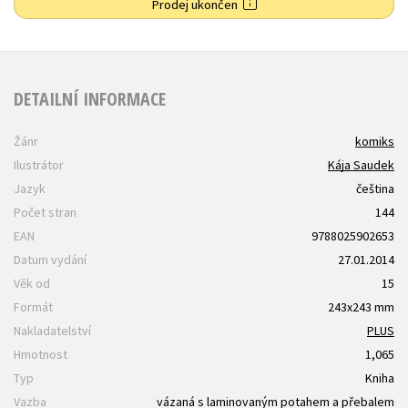
Prodej ukončen
DETAILNÍ INFORMACE
Žánr
komiks
Ilustrátor
Kája Saudek
Jazyk
čeština
Počet stran
144
EAN
9788025902653
Datum vydání
27.01.2014
Věk od
15
Formát
243x243 mm
Nakladatelství
PLUS
Hmotnost
1,065
Typ
Kniha
Vazba
vázaná s laminovaným potahem a přebalem