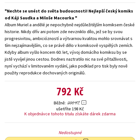
Young adult (SK)
Zahraniční literatura
Zdraví a životní styl
Nechte se unést do světa budoucnosti! Nejlepší český komiks
od Káji Saudka a Miloše Macourka
Všechny tituly
Album Muriel a andělé je nepochybně nejdůležitějším komiksem české
historie. Nikdy dřív ani potom zde nevzniklo dílo, jež se by svou
progresivitou, ambiciózností a výtvarnou kvalitou mohlo srovnávat s
tím nejzajímavějším, co se právě dělo v komiksově vyspělých zemích.
Kdyby album vyšlo koncem 60. let, vývoj domácího komiksu by se
jistě vyvíjel jinou cestou. Dodnes naztratilo nic na své přitažlivosti,
nyní vychází v limitovaném vydání, jako podklad pro tisk byly nově
použity reprodukce dochovaných originálů.
792 Kč
990 Kč
Běžně
ušetříte 198 Kč
K objednávce tohoto titulu získáte dárek zdarma
Nedostupné