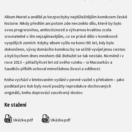
Album Muriel a andělé je bezpochyby nejdůležitějším komiksem české
historie. Nikdy předtím ani potom zde nevzniklo dílo, které by bylo
svou progresivitou, ambiciózností a výtvarnou kvalitou zcela
srovnatelné s tím nejzajímavějším, co se právě dělo v komiksově
vyspělých zemích. Kdyby album vyšlo na konci 60. let, kdy bylo
dokončeno, vývoj domácího komiksu by se určitě vyvíjel jinou cestou
a byli bychom dnes mnohem dál. Bohužel se tak nestalo. Nicméně i v
roce 2013 – pětačtyřicet let od svého vzniku – si Macourkův a
Saudkův příběh uchoval mimořádnou živost a sdělnost.
Kniha vychází v limitovaném vydání v pevné vazbě s přebalem – jako
podklad pro tisk byly nově použity reprodukce dochovaných
originálů, knihu doprovází zasvěcený doslov.
Ke stažení
Ukázka.pdf
Ukázka.pdf
PDF
PDF