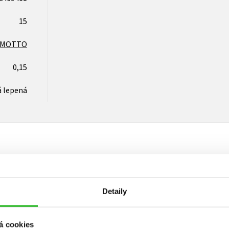
15
MOTTO
0,15
 lepená
Vaše hodnocení
Detaily
Uživatelskou recenzi mohou vkládat pouze registrovaní uživat
Přihlásit
á cookies