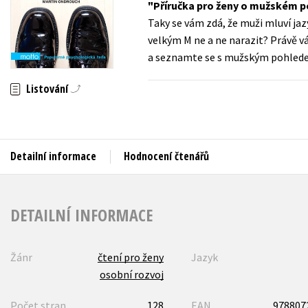
Příručka pro ženy o mužském p
Auto - moto
Taky se vám zdá, že muži mluví j
Jazyky
Beletrie pro děti
velkým M ne a ne narazit? Právě v
Kalendáře
a seznamte se s mužským pohlede
Beletrie pro dospělé
Kariéra a osobní rozvoj
Byznys a ekonomie
Listování
Komiks
V
Detailní informace
Hodnocení čtenářů
DETAILNÍ INFORMACE
Žánr
čtení pro ženy
Jazyk
osobní rozvoj
Počet stran
128
EAN
978807