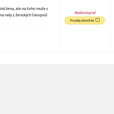
ná žena, ale na toho muže s
Nedostupné
na rady z ženských časopisů
Prodej ukončen
39
Kč
s DPH