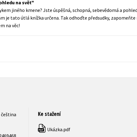
ohledu na svět
Populárně - naučná pro dospělé
azykem jiného kmene? Jste úspěšná, schopná, sebevědomá a pohled
Young adult (SK)
Populárně - naučné pro děti
ám je tato útlá knížka určena. Tak odhoďte předsudky, zapomeňte 
Zahraniční literatura
m na věc!
Předškoláci
Zdraví a životní styl
Příroda a zahrada
šechny tituly
Ke stažení
čeština
Ukázka.pdf
PDF
2469468