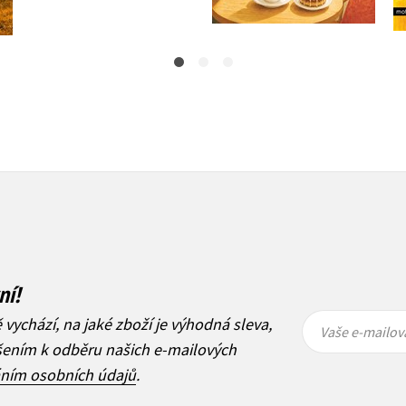
ní!
Vaše e-
Vaše e-
ě vychází, na jaké zboží je výhodná sleva,
mailová
mailová
Vaše e-mailov
adresa
adresa
ášením k odběru našich e-mailových
áním osobních údajů
.