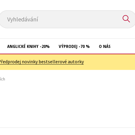
Vyhledávání
ANGLICKÉ KNIHY -20%
VÝPRODEJ -70 %
O NÁS
Předprodej novinky bestsellerové autorky
Přírodní vědy
Křížovky
Společnost, politika
ích
Kuchařky
Technika a věda
New Adult
Učebnice
Ostatní
Umění a kultura
Počítače
Výchova a pedagogika
Poezie
Young adult