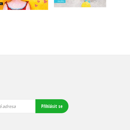
Přihlásit se
á adresa