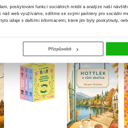
klam, poskytování funkcí sociálních médií a analýze naší návšt
k náš web využíváme, sdílíme se svými partnery pro sociální méd
yto údaje s dalšími informacemi, které jim byly poskytnuty, neb
MOHLO BY VÁS TAKÉ ZAJÍMAT
Přizpůsobit
Záhady oxfordské
Hotýlek s vůní skořice
čajovny - BOX
Harper Graham
H. Y. Hanna
Do košíku
Do košíku
319 Kč
399 Kč
872 Kč
1 090 Kč