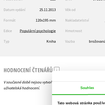
Datum vydání
25.11.2013
Věk od
Formát
120x195 mm
Nakladatelství
Edice
Populární psychologie
Hmotnost
Typ
Kniha
Vazba
brožovaná
HODNOCENÍ ČTENÁŘŮ
V současné době nejsou vytvořena žádná
uživatelská hodnocení.
Souhlas
Tato webová stránka použív