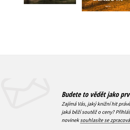
Budete to vědět jako prv
Zajímá Vás, jaký knižní hit práv
jaká běží soutěž o ceny? Přihl
novinek
souhlasíte se zpracov