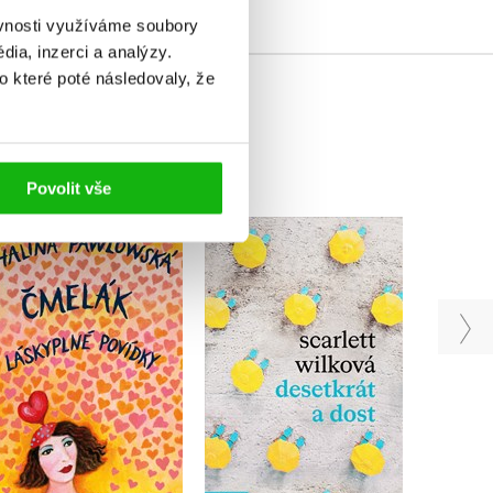
ěvnosti využíváme soubory
ia, inzerci a analýzy.
o které poté následovaly, že
Povolit vše
Čmelák - Láskyplné
V
Desetkrát a dost
povídky
Scarlett Wilková
Halina Pawlowská
Do košíku
Do košíku
319 Kč
399 Kč
359 Kč
449 Kč