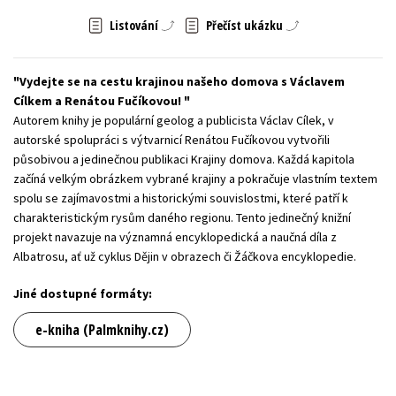
Listování
Přečíst ukázku
Young adult (SK)
Zahraniční literatura
Zdraví a životní styl
Všechny tituly
Vydejte se na cestu krajinou našeho domova s Václavem
Cílkem a Renátou Fučíkovou!
Autorem knihy je populární geolog a publicista Václav Cílek, v
autorské spolupráci s výtvarnicí Renátou Fučíkovou vytvořili
působivou a jedinečnou publikaci Krajiny domova. Každá kapitola
začíná velkým obrázkem vybrané krajiny a pokračuje vlastním textem
spolu se zajímavostmi a historickými souvislostmi, které patří k
charakteristickým rysům daného regionu. Tento jedinečný knižní
projekt navazuje na významná encyklopedická a naučná díla z
Albatrosu, ať už cyklus Dějin v obrazech či Žáčkova encyklopedie.
Jiné dostupné formáty:
e-kniha (Palmknihy.cz)