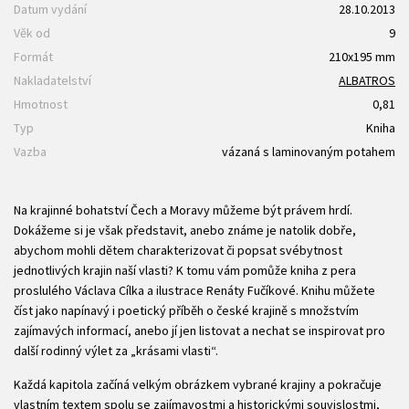
Datum vydání
28.10.2013
Věk od
9
Formát
210x195 mm
Nakladatelství
ALBATROS
Hmotnost
0,81
Typ
Kniha
Vazba
vázaná s laminovaným potahem
Na krajinné bohatství Čech a Moravy můžeme být právem hrdí.
Dokážeme si je však představit, anebo známe je natolik dobře,
abychom mohli dětem charakterizovat či popsat svébytnost
jednotlivých krajin naší vlasti? K tomu vám pomůže kniha z pera
proslulého Václava Cílka a ilustrace Renáty Fučíkové. Knihu můžete
číst jako napínavý i poetický příběh o české krajině s množstvím
zajímavých informací, anebo jí jen listovat a nechat se inspirovat pro
další rodinný výlet za „krásami vlasti“.
Každá kapitola začíná velkým obrázkem vybrané krajiny a pokračuje
vlastním textem spolu se zajímavostmi a historickými souvislostmi,