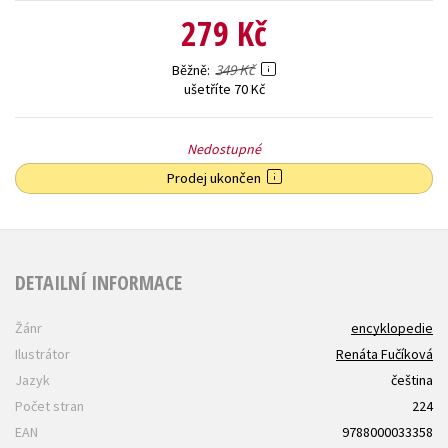
279 Kč
349 Kč
Běžně
ušetříte 70 Kč
Nedostupné
Prodej ukončen
DETAILNÍ INFORMACE
Žánr
encyklopedie
Ilustrátor
Renáta Fučíková
Jazyk
čeština
Počet stran
224
EAN
9788000033358