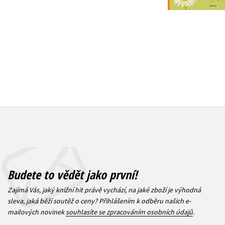
279 Kč
349 Kč
279 Kč
3
Budete to vědět jako první!
Zajímá Vás, jaký knižní hit právě vychází, na jaké zboží je výhodná
sleva, jaká běží soutěž o ceny? Přihlášením k odběru našich e-
mailových novinek
souhlasíte se zpracováním osobních údajů
.