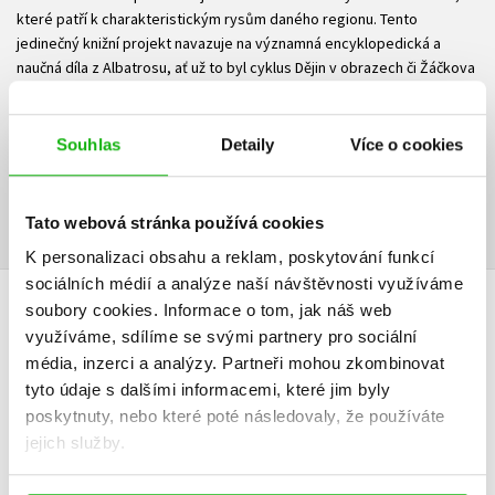
které patří k charakteristickým rysům daného regionu. Tento
jedinečný knižní projekt navazuje na významná encyklopedická a
naučná díla z Albatrosu, ať už to byl cyklus Dějin v obrazech či Žáčkova
encyklopedie pro žáčky.
Ke stažení
Souhlas
Detaily
Více o cookies
Ukázka.pdf
Ukázka.pdf
PDF
PDF
Tato webová stránka používá cookies
K personalizaci obsahu a reklam, poskytování funkcí
sociálních médií a analýze naší návštěvnosti využíváme
soubory cookies.
Informace o tom, jak náš web
HODNOCENÍ ČTENÁŘŮ
využíváme, sdílíme se svými partnery pro sociální
média, inzerci a analýzy.
Partneři mohou zkombinovat
V současné době nejsou vytvořena žádná uživatelská hodnocení.
tyto údaje s dalšími informacemi, které jim byly
poskytnuty, nebo které poté následovaly, že používáte
Vaše hodnocení
jejich služby.
Uživatelskou recenzi mohou vkládat pouze registrovaní uživatelé