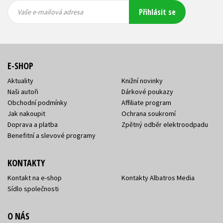
Vaše e-
Vaše e-
Přihlásit se
mailová
mailová
Vaše e-mailová adresa
adresa
adresa
E-SHOP
Aktuality
Knižní novinky
Naši autoři
Dárkové poukazy
Obchodní podmínky
Affiliate program
Jak nakoupit
Ochrana soukromí
Doprava a platba
Zpětný odběr elektroodpadu
Benefitní a slevové programy
KONTAKTY
Kontakt na e-shop
Kontakty Albatros Media
Sídlo společnosti
O NÁS