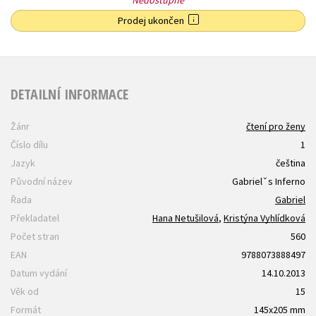
Nedostupné
Prodej ukončen
DETAILNÍ INFORMACE
Žánr
čtení pro ženy
Číslo dílu
1
Jazyk
čeština
Původní název
Gabrielˇs Inferno
Řada
Gabriel
Překladatel
Hana Netušilová
,
Kristýna Vyhlídková
Počet stran
560
EAN
9788073888497
Datum vydání
14.10.2013
Věk od
15
Formát
145x205 mm