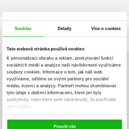
Souhlas
Detaily
Více o cookies
DALŠÍ TITULY Z ŘADY "GABRIEL"
Tato webová stránka používá cookies
K personalizaci obsahu a reklam, poskytování funkcí
sociálních médií a analýze naší návštěvnosti využíváme
HODNOCENÍ ČTENÁŘŮ
soubory cookies.
Informace o tom, jak náš web
využíváme, sdílíme se svými partnery pro sociální
V současné době nejsou vytvořena žádná uživatelská hodnocení.
média, inzerci a analýzy.
Partneři mohou zkombinovat
tyto údaje s dalšími informacemi, které jim byly
Vaše hodnocení
poskytnuty, nebo které poté následovaly, že používáte
Uživatelskou recenzi mohou vkládat pouze registrovaní uživatelé
jejich služby.
Přihlásit
Povolit vše