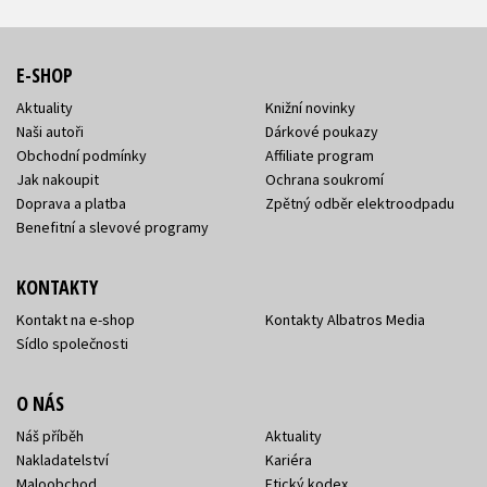
E-SHOP
Aktuality
Knižní novinky
Naši autoři
Dárkové poukazy
Obchodní podmínky
Affiliate program
Jak nakoupit
Ochrana soukromí
Doprava a platba
Zpětný odběr elektroodpadu
Benefitní a slevové programy
KONTAKTY
Kontakt na e-shop
Kontakty Albatros Media
Sídlo společnosti
O NÁS
Náš příběh
Aktuality
Nakladatelství
Kariéra
Maloobchod
Etický kodex