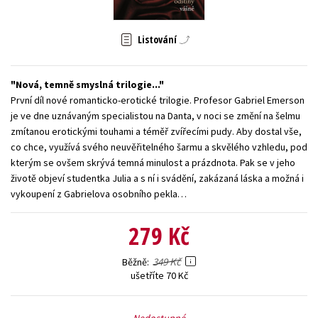
Young adult (SK)
Zahraniční literatura
Zdraví a životní styl
Listování
Všechny tituly
Nová, temně smyslná trilogie...
První díl nové romanticko-erotické trilogie. Profesor Gabriel Emerson
je ve dne uznávaným specialistou na Danta, v noci se změní na šelmu
zmítanou erotickými touhami a téměř zvířecími pudy. Aby dostal vše,
co chce, využívá svého neuvěřitelného šarmu a skvělého vzhledu, pod
kterým se ovšem skrývá temná minulost a prázdnota. Pak se v jeho
životě objeví studentka Julia a s ní i svádění, zakázaná láska a možná i
vykoupení z Gabrielova osobního pekla…
279 Kč
349 Kč
Běžně
ušetříte 70 Kč