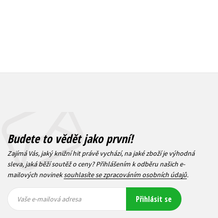
Budete to vědět jako první!
Zajímá Vás, jaký knižní hit právě vychází, na jaké zboží je výhodná
sleva, jaká běží soutěž o ceny? Přihlášením k odběru našich e-
mailových novinek
souhlasíte se zpracováním osobních údajů
.
Vaše e-
Vaše e-
Přihlásit se
mailová
mailová
Vaše e-mailová adresa
adresa
adresa