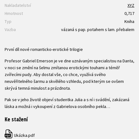
Nakladatelství
XYZ
Hmotnost
0,717
Typ
Kniha
Vazba
vázaná s pap. potahem s lam. přebalem
První díl nové romanticko-erotické trilogie
Profesor Gabriel Emerson je ve dne uznávaným specialistou na Danta,
v noci se změní na šelmu zmítanou erotickými touhami a téměř
zvířecími pudy. Aby dostal vše, co chce, využívá svého
neuvěřitelného šarmu a skvělého vzhledu, pod kterým se ovšem
skrývá temná minulost a prázdnota.
Pak se v jeho životě objeví studentka Julia a s ní i svádění, zakázaná
láska a možná i vykoupení z Gabrielova osobního pekla…
Ke stažení
Ukázka.pdf
PDF