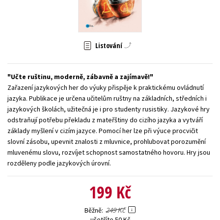
Young adult (SK)
Zahraniční literatura
Zdraví a životní styl
Všechny tituly
Listování
Učte ruštinu, moderně, zábavně a zajímavě!
Zařazení jazykových her do výuky přispěje k praktickému ovládnutí
jazyka. Publikace je určena učitelům ruštny na základních, středních i
jazykových školách, užitečná je i pro studenty rusistiky. Jazykové hry
odstraňují potřebu překladu z mateřštiny do cizího jazyka a vytváří
základy myšlení v cizím jazyce. Pomocí her lze při výuce procvičit
slovní zásobu, upevnit znalosti z mluvnice, prohlubovat porozumění
mluvenému slovu, rozvíjet schopnost samostatného hovoru. Hry jsou
rozděleny podle jazykových úrovní.
199 Kč
249 Kč
Běžně
ušetříte 50 Kč