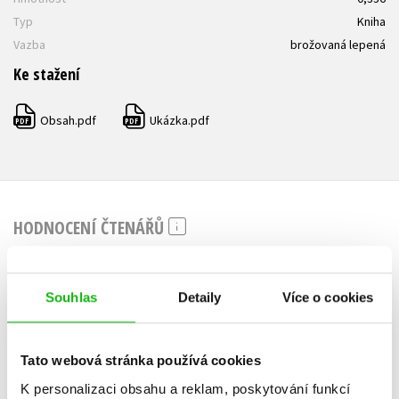
Typ
Kniha
Vazba
brožovaná lepená
Ke stažení
Obsah.pdf
Ukázka.pdf
PDF
PDF
HODNOCENÍ ČTENÁŘŮ
V současné době nejsou vytvořena žádná uživatelská hodnocení.
Souhlas
Detaily
Více o cookies
Vaše hodnocení
Uživatelskou recenzi mohou vkládat pouze registrovaní uživatelé
Tato webová stránka používá cookies
Přihlásit
K personalizaci obsahu a reklam, poskytování funkcí