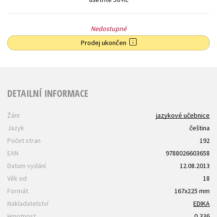
Nedostupné
Prodej ukončen
DETAILNÍ INFORMACE
Žánr
jazykové učebnice
Jazyk
čeština
Počet stran
192
EAN
9788026603658
Datum vydání
12.08.2013
Věk od
18
Formát
167x225 mm
Nakladatelství
EDIKA
Hmotnost
0,336