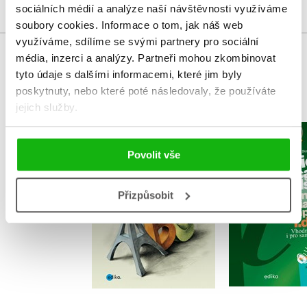
sociálních médií a analýze naší návštěvnosti využíváme
soubory cookies.
Informace o tom, jak náš web
využíváme, sdílíme se svými partnery pro sociální
média, inzerci a analýzy.
Partneři mohou zkombinovat
MOHLO BY VÁS TAKÉ ZAJÍMAT
tyto údaje s dalšími informacemi, které jim byly
poskytnuty, nebo které poté následovaly, že používáte
jejich služby.
Hry ve výuce
Učebnice s
francouzštiny
italštiny,
Povolit vše
,
Mojmír Vavrečka
,
Eva Ferr
,
Klaudia Eibenová
,
Miroslava F
Irena Eibenová
Vlastimila Po
Přizpůsobit
Do košík
Do košíku
472 Kč
5