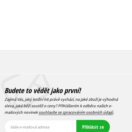
199 Kč
249 Kč
Budete to vědět jako první!
Zajímá Vás, jaký knižní hit právě vychází, na jaké zboží je výhodná
sleva, jaká běží soutěž o ceny? Přihlášením k odběru našich e-
mailových novinek
souhlasíte se zpracováním osobních údajů
.
Vaše e-
Vaše e-
Přihlásit se
mailová
mailová
Vaše e-mailová adresa
adresa
adresa