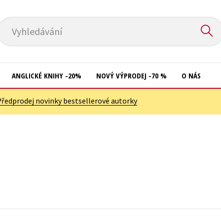
Vyhledávání
ANGLICKÉ KNIHY -20%
NOVÝ VÝPRODEJ -70 %
O NÁS
Předprodej novinky bestsellerové autorky
Přírodní vědy
Křížovky
Společnost, politika
Kuchařky
Technika a věda
New Adult
Učebnice
Ostatní
Umění a kultura
Počítače
Výchova a pedagogika
Poezie
Young adult