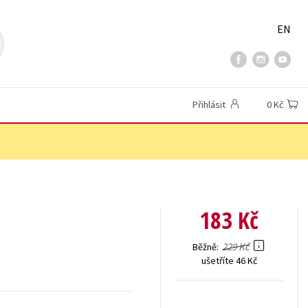
EN
Přihlásit
0 Kč
183 Kč
229 Kč
Běžně
ušetříte 46 Kč