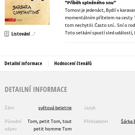
Příběh splněného snu
Auto - moto
Tomovi je jedenáct, Bydlí v karavan
Jazyky
Beletrie pro děti
momentálním přítelem na cesty. To
Kalendáře
tom nechytili. Často sní... Sní o 
Beletrie pro dospělé
Toto setkání spustí sled událostí,
Listování
Kariéra a osobní rozvoj
Byznys a ekonomie
Komiks
Detailní informace
Hodnocení čtenářů
V
DETAILNÍ INFORMACE
Žánr
světová beletrie
Jazyk
Původní
Tom, petit Tom, tout
Překladatel
Šárka 
název
petit homme Tom