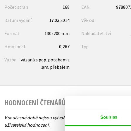
Počet stran
168
EAN
978807
Datum vydání
17.03.2014
Věk od
Formát
130x200 mm
Nakladatelství
Hmotnost
0,267
Typ
Vazba
vázaná s pap. potahem s
lam. přebalem
HODNOCENÍ ČTENÁŘŮ
Souhlas
V současné době nejsou vytvořena žádná
uživatelská hodnocení.