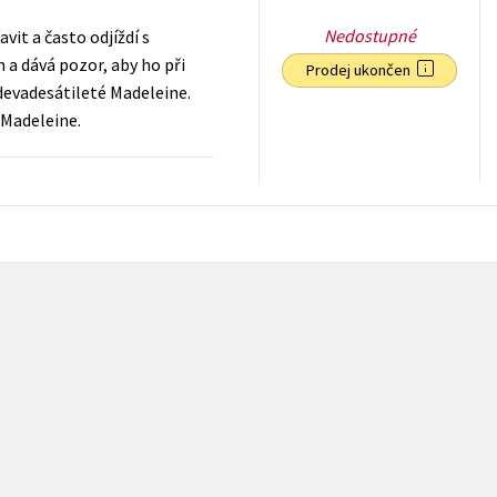
Nedostupné
vit a často odjíždí s
 a dává pozor, aby ho při
Prodej ukončen
adevadesátileté Madeleine.
 Madeleine.
183
Kč
s DPH