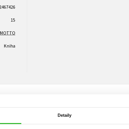
2467426
15
MOTTO
Kniha
Detaily
Vaše hodnocení
Uživatelskou recenzi mohou vkládat pouze registrovaní uživat