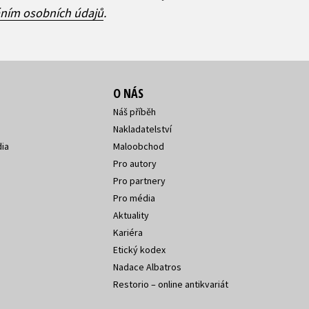
áním osobních údajů
.
O NÁS
Náš příběh
Nakladatelství
ia
Maloobchod
Pro autory
Pro partnery
Pro média
Aktuality
Kariéra
Etický kodex
Nadace Albatros
Restorio – online antikvariát