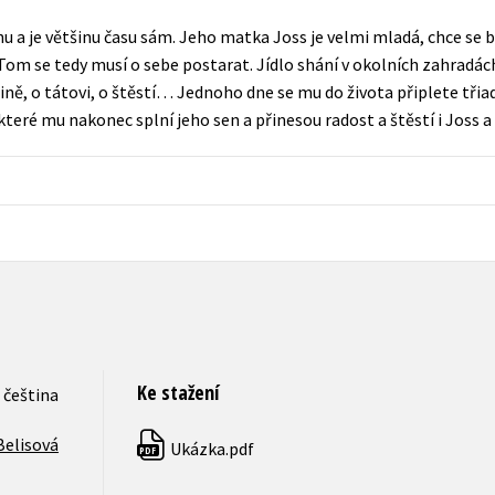
Populárně - naučná pro dospělé
u a je většinu času sám. Jeho matka Joss je velmi mladá, chce se ba
Young adult (SK)
Populárně - naučné pro děti
m se tedy musí o sebe postarat. Jídlo shání v okolních zahradách
Zahraniční literatura
rodině, o tátovi, o štěstí… Jednoho dne se mu do života připlete tři
Předškoláci
 které mu nakonec splní jeho sen a přinesou radost a štěstí i Joss a
Zdraví a životní styl
Příroda a zahrada
šechny tituly
Ke stažení
čeština
Belisová
Ukázka.pdf
PDF