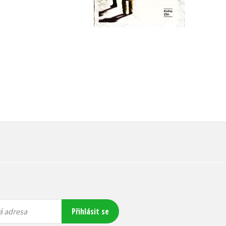
Do košíku
Do košíku
519 Kč
319 Kč
649 Kč
399 Kč
Přihlásit se
á adresa