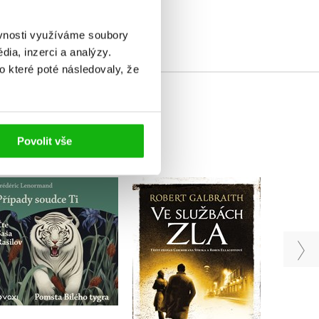
ěvnosti využíváme soubory
ia, inzerci a analýzy.
o které poté následovaly, že
Povolit vše
Případy soudce Ti:
Ve službách zla
Pomsta Bílého tygra
Robert Galbraith
(audiokniha na CD)
(pseudonym J. K.
Rowlingové)
Frédéric Lenormand