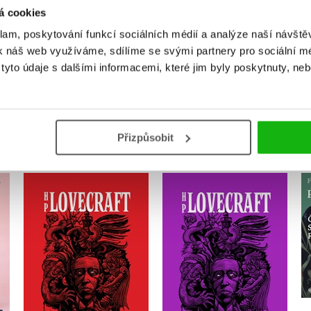
á cookies
Přihlásit
klam, poskytování funkcí sociálních médií a analýze naší návšt
k náš web využíváme, sdílíme se svými partnery pro sociální méd
yto údaje s dalšími informacemi, které jim byly poskytnuty, neb
MOHLO BY VÁS TAKÉ ZAJÍMAT
Přizpůsobit
Hrobka - Příběhy a vize
a
Stín z času. Příběhy a
z let 1917-1920
střípky z let 1931-1935
,
Ondřej Müller
Josef Škvorecký
Do košíku