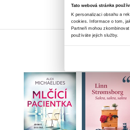
Tato webová stránka použív
K personalizaci obsahu a re
cookies.
Informace o tom, ja
Partneři mohou zkombinovat t
používáte jejich služby.
Sakra, sakra, sakr
Mlčící pacientka
Linn Stromsborg
Alex Michaelides
Do košíku