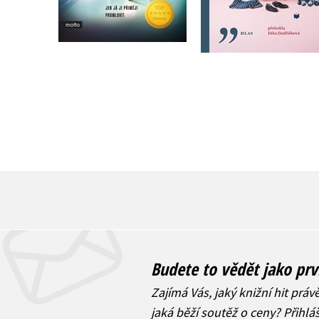
Do košíku
319 Kč
399 Kč
319 Kč
399 Kč
Budete to vědět jako prv
Zajímá Vás, jaký knižní hit práv
jaká běží soutěž o ceny? Přihl