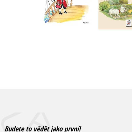
Do košík
Do košíku
263 Kč
3
263 Kč
329 Kč
Budete to vědět jako první!