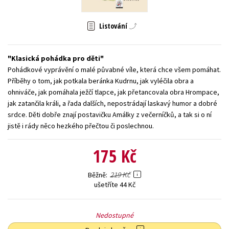
Young adult (SK)
Zahraniční literatura
Zdraví a životní styl
Listování
Všechny tituly
Klasická pohádka pro děti
Pohádkové vyprávění o malé půvabné víle, která chce všem pomáhat.
Příběhy o tom, jak potkala beránka Kudrnu, jak vyléčila obra a
ohniváče, jak pomáhala ježčí tlapce, jak přetancovala obra Hrompace,
jak zatančila králi, a řada dalších, nepostrádají laskavý humor a dobré
srdce. Děti dobře znají postavičku Amálky z večerníčků, a tak si o ní
jistě i rády něco hezkého přečtou či poslechnou.
175 Kč
219 Kč
Běžně
ušetříte 44 Kč
Nedostupné