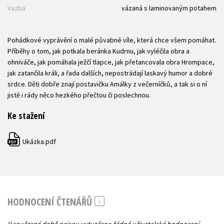
Vazba
vázaná s laminovaným potahem
Pohádkové vyprávění o malé půvabné víle, která chce všem pomáhat.
Příběhy o tom, jak potkala beránka Kudrnu, jak vyléčila obra a
ohniváče, jak pomáhala ježčí tlapce, jak přetancovala obra Hrompace,
jak zatančila králi, a řada dalších, nepostrádají laskavý humor a dobré
srdce. Děti dobře znají postavičku Amálky z večerníčků, a tak si o ní
jistě i rády něco hezkého přečtou či poslechnou.
Ke stažení
Ukázka.pdf
PDF
HODNOCENÍ ČTENÁŘŮ
V současné době nejsou vytvořena žádná uživatelská hodnocení.