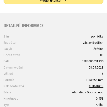
Prodej ukončen
DETAILNÍ INFORMACE
Žánr
pohádka
Ilustrátor
Václav Bedřich
Jazyk
čeština
Počet stran
88
EAN
9788000031330
Datum vydání
08.04.2013
Věk od
5
Formát
195x255 mm
Nakladatelství
ALBATROS
Edice
Ahoj děti - Dobrou noc
Hmotnost
0,458
Typ
Kniha