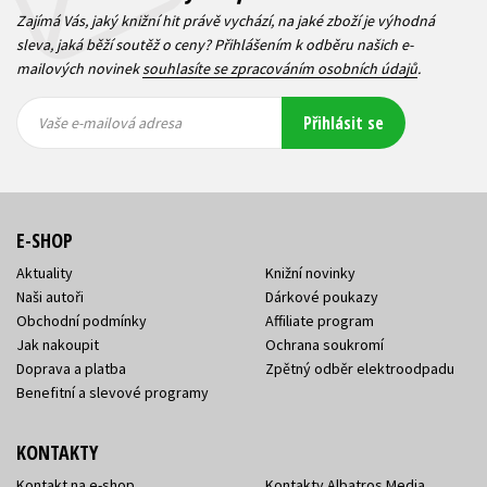
Zajímá Vás, jaký knižní hit právě vychází, na jaké zboží je výhodná
sleva, jaká běží soutěž o ceny? Přihlášením k odběru našich e-
mailových novinek
souhlasíte se zpracováním osobních údajů
.
Vaše e-
Vaše e-
Přihlásit se
mailová
mailová
Vaše e-mailová adresa
adresa
adresa
E-SHOP
Aktuality
Knižní novinky
Naši autoři
Dárkové poukazy
Obchodní podmínky
Affiliate program
Jak nakoupit
Ochrana soukromí
Doprava a platba
Zpětný odběr elektroodpadu
Benefitní a slevové programy
KONTAKTY
Kontakt na e-shop
Kontakty Albatros Media