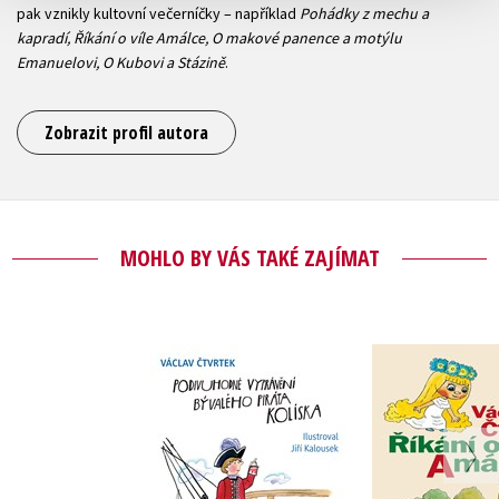
pak vznikly kultovní večerníčky – například
Pohádky z mechu a
kapradí, Říkání o víle Amálce, O makové panence a motýlu
Emanuelovi, O Kubovi a Stázině
.
Zobrazit profil autora
MOHLO BY VÁS TAKÉ ZAJÍMAT
Podivuhodné
Říkání o ví
vyprávění bývalého
Václav Čt
piráta Kolíska
Václav Čtvrtek