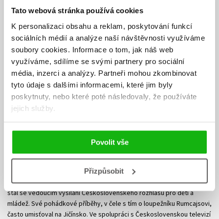
Tato webová stránka používá cookies
K personalizaci obsahu a reklam, poskytování funkcí
sociálních médií a analýze naší návštěvnosti využíváme
soubory cookies.
Informace o tom, jak náš web
využíváme, sdílíme se svými partnery pro sociální
média, inzerci a analýzy.
Partneři mohou zkombinovat
tyto údaje s dalšími informacemi, které jim byly
poskytnuty, nebo které poté následovaly, že používáte
jejich služby.
Václav Čtvrtek
Povolit vše
Spisovatel, který se narodil roku 1911 jako Václav Cafourek, je
považován za pokračovatele klasiků českých pohádek. Právnickou
Přizpůsobit
fakultu nedostudoval, věnoval se raději tvorbě pro dětské časopisy a
stal se vedoucím vysílání Československého rozhlasu pro děti a
mládež. Své pohádkové příběhy, v čele s tím o loupežníku Rumcajsovi,
často umisťoval na Jičínsko. Ve spolupráci s Československou televizí