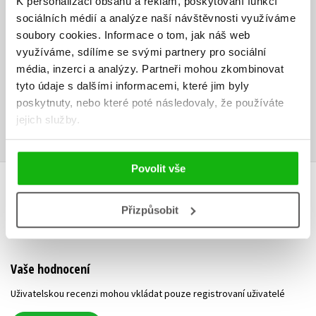
K personalizaci obsahu a reklam, poskytování funkcí
Obsah.pdf
Lekce 01.zip
Lekce 02.zip
PDF
ZIP
ZIP
sociálních médií a analýze naší návštěvnosti využíváme
soubory cookies.
Informace o tom, jak náš web
Lekce 03.zip
Lekce 04.zip
Lekce 05.zip
ZIP
ZIP
ZIP
využíváme, sdílíme se svými partnery pro sociální
média, inzerci a analýzy.
Partneři mohou zkombinovat
Lekce 06.zip
Lekce 07.zip
Lekce 08.zip
ZIP
ZIP
ZIP
tyto údaje s dalšími informacemi, které jim byly
poskytnuty, nebo které poté následovaly, že používáte
Lekce 09.zip
Lekce 10.zip
Ukázka.pdf
ZIP
ZIP
PDF
jejich služby.
Povolit vše
HODNOCENÍ ČTENÁŘŮ
Přizpůsobit
V současné době nejsou vytvořena žádná uživatelská hodnocení.
Vaše hodnocení
Uživatelskou recenzi mohou vkládat pouze registrovaní uživatelé