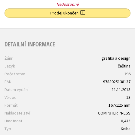
Nedostupné
Prodej ukončen
DETAILNÍ INFORMACE
Žánr
grafika a design
Jazyk
čeština
Počet stran
296
EAN
9788025138137
Datum vydání
11.11.2013
Věk od
13
Formát
167x225 mm
Nakladatelství
COMPUTER PRESS
Hmotnost
0,475
Typ
Kniha