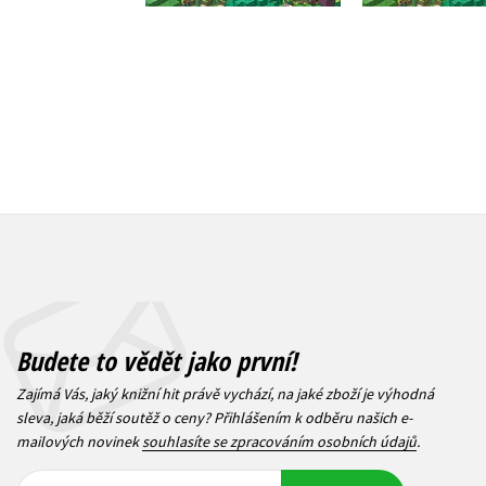
263 Kč
239 Kč
329 Kč
2
Budete to vědět jako první!
Zajímá Vás, jaký knižní hit právě vychází, na jaké zboží je výhodná
sleva, jaká běží soutěž o ceny? Přihlášením k odběru našich e-
mailových novinek
souhlasíte se zpracováním osobních údajů
.
Vaše e-
Vaše e-