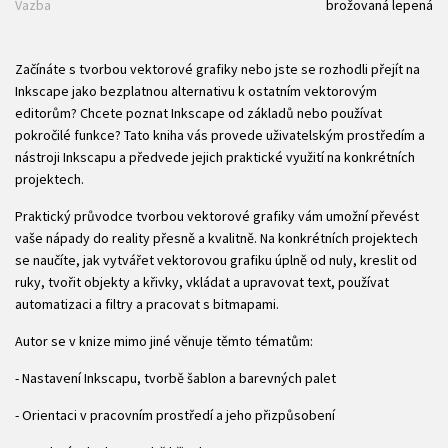
Vazba
brožovaná lepená
Začínáte s tvorbou vektorové grafiky nebo jste se rozhodli přejít na
Inkscape jako bezplatnou alternativu k ostatním vektorovým
editorům? Chcete poznat Inkscape od základů nebo používat
pokročilé funkce? Tato kniha vás provede uživatelským prostředím a
nástroji Inkscapu a předvede jejich praktické využití na konkrétních
projektech.
Praktický průvodce tvorbou vektorové grafiky vám umožní převést
vaše nápady do reality přesně a kvalitně. Na konkrétních projektech
se naučíte, jak vytvářet vektorovou grafiku úplně od nuly, kreslit od
ruky, tvořit objekty a křivky, vkládat a upravovat text, používat
automatizaci a filtry a pracovat s bitmapami.
Autor se v knize mimo jiné věnuje těmto tématům:
- Nastavení Inkscapu, tvorbě šablon a barevných palet
- Orientaci v pracovním prostředí a jeho přizpůsobení