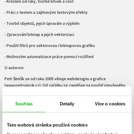
- Kreslení od ruky, tvorbě křivek a cest
- Práci s textem a zajímavými textovými efekty
- Tvorbě objektů, jejich úpravám a výplním
- Zpracování bitmap a jejich vektorizaci
- Použití filtrů pro vektorovou i bitmapovou grafiku
- Možnostmi automatizace práce pomocí rozšíření
O autorovi:
Petr Šimčík se od roku 2005 věnuje webdesignu a grafice
(www.petrsimcik.cz). Od začátku se zaměřuje na použití otevřeného
softwaru v této oblasti, přičemž Inkscape je jeho hlavním pracovním
nástrojem při tvorbě tištěné i webové grafiky. Je lektorem
Souhlas
Detaily
Více o cookies
workshopů na téma Inkscape a autorem návodů na práci v tomto
programu, uveřejněných nejen na webu www.inkscapers.cz.
Ke stažení
Tato webová stránka používá cookies