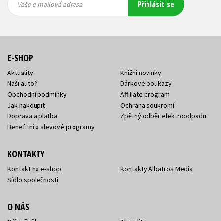
Přihlásit se
mailová
mailová
Vaše e-mailová adresa
adresa
adresa
E-SHOP
Aktuality
Knižní novinky
Naši autoři
Dárkové poukazy
Obchodní podmínky
Affiliate program
Jak nakoupit
Ochrana soukromí
Doprava a platba
Zpětný odběr elektroodpadu
Benefitní a slevové programy
KONTAKTY
Kontakt na e-shop
Kontakty Albatros Media
Sídlo společnosti
O NÁS