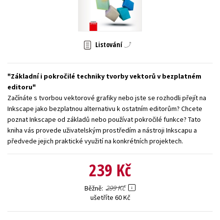
Young adult (SK)
Zahraniční literatura
Zdraví a životní styl
Všechny tituly
Listování
Základní i pokročilé techniky tvorby vektorů v bezplatném
editoru
Začínáte s tvorbou vektorové grafiky nebo jste se rozhodli přejít na
Inkscape jako bezplatnou alternativu k ostatním editorům? Chcete
poznat Inkscape od základů nebo používat pokročilé funkce? Tato
kniha vás provede uživatelským prostředím a nástroji Inkscapu a
předvede jejich praktické využití na konkrétních projektech.
239 Kč
299 Kč
Běžně
ušetříte 60 Kč