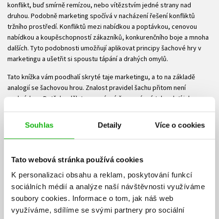
konflikt, buď smírně remízou, nebo vítězstvím jedné strany nad
druhou. Podobně marketing spočívá v nacházení řešení konfliktů
tržního prostředí. Konfliktů mezi nabídkou a poptávkou, cenovou
nabídkou a koupěschopností zákazníků, konkurenčního boje a mnoha
dalších. Tyto podobnosti umožňují aplikovat principy šachové hry v
marketingu a ušetřit si spoustu tápání a drahých omylů.
Tato knížka vám poodhalí skryté taje marketingu, a to na základě
analogií se šachovou hrou. Znalost pravidel šachu přitom není
podmínkou. Potřeba dělat ve správný čas správné tahy platí jak pro
šachy, tak i pro marketing. Kniha vás provede džunglí marketingových
principů nenásilně a snadno, naznačí možná úskalí a navede vás na
Souhlas
Detaily
Více o cookies
cestu k úspěchu a prosperitě. Jako bonus se dočtete, proč některé
jednoduché návody buď nefungují vůbec, nebo přinášejí značně
nekonzistentní výsledky, a v čem spočívá základní nedorozumění.
Tato webová stránka používá cookies
Připravte se na řadu překvapení!
K personalizaci obsahu a reklam, poskytování funkcí
Ke stažení
sociálních médií a analýze naší návštěvnosti využíváme
soubory cookies.
Informace o tom, jak náš web
Obsah.pdf
Ukázka.pdf
PDF
PDF
využíváme, sdílíme se svými partnery pro sociální