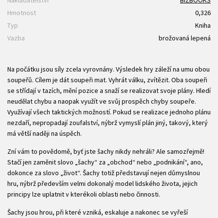
Nakladatelství
BIZBOOKS
Hmotnost
0,326
Typ
Kniha
Vazba
brožovaná lepená
Na počátku jsou síly zcela vyrovnány. Výsledek hry záleží na umu obou
soupeřů. Cílem je dát soupeři mat. Vyhrát válku, zvítězit. Oba soupeři
se střídají v tazích, mění pozice a snaží se realizovat svoje plány. Hledí
neudělat chybu a naopak využít ve svůj prospěch chyby soupeře.
Využívají všech taktických možností. Pokud se realizace jednoho plánu
nezdaří, nepropadají zoufalství, nýbrž vymyslí plán jiný, takový, který
má větší naději na úspěch.
Zní vám to povědomě, byť jste šachy nikdy nehráli? Ale samozřejmě!
Stačí jen zaměnit slovo „šachy“ za „obchod“ nebo „podnikání“, ano,
dokonce za slovo „život“. Šachy totiž představují nejen důmyslnou
hru, nýbrž především velmi dokonalý model lidského života, jejich
principy lze uplatnit v kterékoli oblasti nebo činnosti.
Šachy jsou hrou, při které vzniká, eskaluje a nakonec se vyřeší