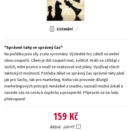
Young adult (SK)
Zahraniční literatura
Zdraví a životní styl
Všechny tituly
Listování
Správné tahy ve správný čas
Na počátku jsou síly zcela vyrovnány. Výsledek hry záleží na umění
obou soupeřů. Cílem je dát soupeři mat, zvítězit. Hráči se střídají v
tazích, mění pozice a snaží se realizovat své plány. Využívají všech
taktických možností. Potřeba dělat ve správný čas správné tahy platí
jak pro šachy, tak pro marketing. Kniha vás provede džunglí
marketingových principů nenásilně a snadno, naznačí možná úskalí a
navede vás na cestu k úspěchu a prosperitě. Připravte se na řadu
překvapení!
159 Kč
199 Kč
Běžně