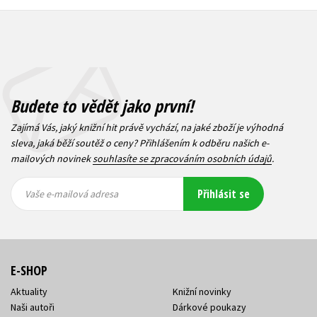
Budete to vědět jako první!
Zajímá Vás, jaký knižní hit právě vychází, na jaké zboží je výhodná
sleva, jaká běží soutěž o ceny? Přihlášením k odběru našich e-
mailových novinek
souhlasíte se zpracováním osobních údajů
.
Vaše e-
Vaše e-
Přihlásit se
mailová
mailová
Vaše e-mailová adresa
adresa
adresa
E-SHOP
Aktuality
Knižní novinky
Naši autoři
Dárkové poukazy