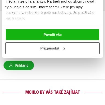
média, inzerci a analýzy.
Partneři mohou zkombinovat
tyto údaje s dalšími informacemi, které jim byly
poskytnuty, nebo které poté následovaly, že používáte
jejich služby.
HODNOCENÍ ČTENÁŘŮ
V současné době nejsou vytvořena žádná uživatelská hodnocení.
Povolit vše
Vaše hodnocení
Přizpůsobit
Uživatelskou recenzi mohou vkládat pouze registrovaní uživatelé
Přihlásit
MOHLO BY VÁS TAKÉ ZAJÍMAT