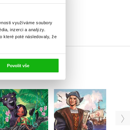
elé
ěvnosti využíváme soubory
ia, inzerci a analýzy.
o které poté následovaly, že
Povolit vše
Kryštof Kolumbus
Bí
A1/A2
Mauglí A1/A2
D
Eliška Jirásková