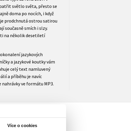
atřit světlo světa, přesto se
 tajně doma po nocích, i když
a je prodchnutá ostrou satirou
í současně smích i slzy.
i na několik desetiletí
dokonalení jazykových
níčky a jazykové koutky vám
ahuje celý text namluvený
lií a příběhu je navíc
e nahrávky ve formátu MP3.
Více o cookies