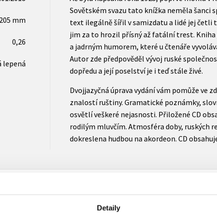
Sovětském svazu tato knížka neměla šanci sp
x205 mm
text ilegálně šířil v samizdatu a lidé jej četli
jim za to hrozil přísný až fatální trest. Knih
0,26
a jadrným humorem, které u čtenáře vyvolávaj
Autor zde předpověděl vývoj ruské společnost
 lepená
dopředu a její poselství je i teď stále živé.
Dvojjazyčná úprava vydání vám pomůže ve z
znalostí ruštiny. Gramatické poznámky, slov
osvětlí veškeré nejasnosti. Přiložené CD obs
rodilým mluvčím. Atmosféra doby, ruských reá
dokreslena hudbou na akordeon. CD obsahuj
Detaily