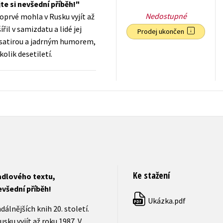
te si nevšední příběh!
Nedostupné
poprvé mohla v Rusku vyjít až
il v samizdatu a lidé jej
Prodej ukončen
ou satirou a jadrným humorem,
olik desetiletí.
231
Kč
s DPH
Ke stažení
adlového textu,
evšední příběh!
Ukázka.pdf
PDF
dálnějších knih 20. století.
sku vyjít až roku 1987. V