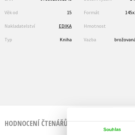
Věk od
15
Formát
145
Nakladatelství
EDIKA
Hmotnost
Typ
Kniha
Vazba
brožovaná
HODNOCENÍ ČTENÁŘŮ
Souhlas