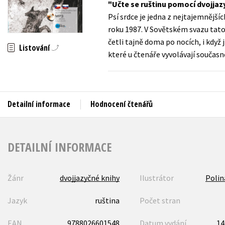
Učte se ruštinu pomocí dvojjazy
Auto - moto
Psí srdce je jedna z nejtajemnějšíc
Jazyky
Beletrie pro děti
roku 1987. V Sovětském svazu tato k
Kalendáře
četli tajně doma po nocích, i když
Beletrie pro dospělé
Listování
které u čtenáře vyvolávají současn
Kariéra a osobní rozvoj
Byznys a ekonomie
Komiks
Detailní informace
Hodnocení čtenářů
V
DETAILNÍ INFORMACE
Žánr
dvojjazyčné knihy
Ilustrátor
Polin
Jazyk
ruština
Počet stran
EAN
9788026601548
Datum vydání
14