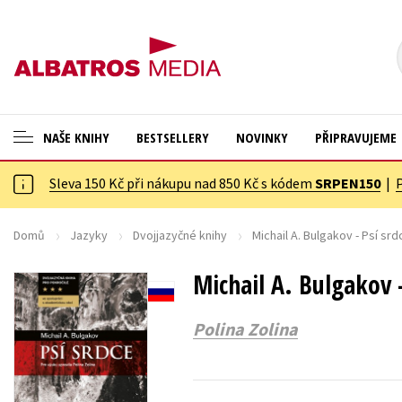
NAŠE KNIHY
BESTSELLERY
NOVINKY
PŘIPRAVUJEME
Sleva 150 Kč při nákupu nad 850 Kč s kódem
SRPEN150
|
ANGLICKÉ KNIHY -20 %
Cestování
VÝPRODEJ -70 %
Dárkové publikace
Domů
Jazyky
Dvojjazyčné knihy
Michail A. Bulgakov - Psí srd
KNIHY S DÁRKEM
Dárkové zboží
Michail A. Bulgakov -
ASTERIX S DÁRKEM
Digitální fotografie
Polina Zolina
🎁DÁRKOVÉ PUBLIKACE
Esoterika a duchovní svět
✉️ DÁRKOVÉ POUKAZY
Historie a military
Hobby