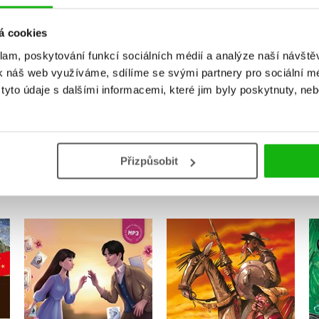
Vaše hodnocení
á cookies
Uživatelskou recenzi mohou vkládat pouze registrovaní uživat
klam, poskytování funkcí sociálních médií a analýze naší návšt
Přihlásit
k náš web využíváme, sdílíme se svými partnery pro sociální méd
yto údaje s dalšími informacemi, které jim byly poskytnuty, neb
MOHLO BY VÁS TAKÉ ZAJÍMAT
Přizpůsobit
Knihovník a malířka
Don Quijote A1/A2
času A2/B1
Eliška Jirásková
Martina Šimůnková