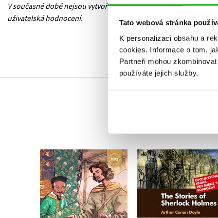
V současné době nejsou vytvořena žádná
uživatelská hodnocení.
Tato webová stránka použív
K personalizaci obsahu a re
cookies.
Informace o tom, ja
Partneři mohou zkombinovat t
používáte jejich služby.
Příběhy Sherlocka
Marco Polo A1/A2
Holmese B1/B2
Valeria De Tommaso
Sabrina Harisová