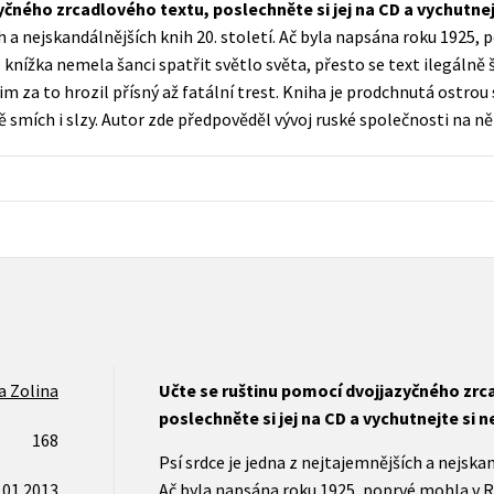
čného zrcadlového textu, poslechněte si jej na CD a vychutnej
Populárně - naučná pro dospělé
h a nejskandálnějších knih 20. století. Ač byla napsána roku 1925, 
Young adult (SK)
Populárně - naučné pro děti
nížka nemela šanci spatřit světlo světa, přesto se text ilegálně šíř
Zahraniční literatura
 jim za to hrozil přísný až fatální trest. Kniha je prodchnutá ostr
Předškoláci
ě smích i slzy. Autor zde předpověděl vývoj ruské společnosti na něk
Zdraví a životní styl
Příroda a zahrada
šechny tituly
a Zolina
Učte se ruštinu pomocí dvojjazyčného zrc
poslechněte si jej na CD a vychutnejte si n
168
Psí srdce je jedna z nejtajemnějších a nejskan
.01.2013
Ač byla napsána roku 1925, poprvé mohla v Ru