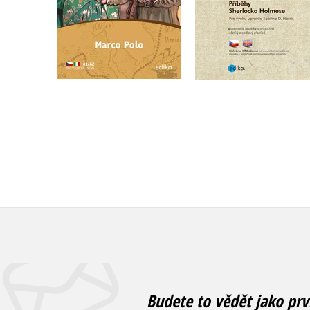
Do košíku
Do košíku
199 Kč
249 Kč
239 Kč
299 Kč
Budete to vědět jako prv