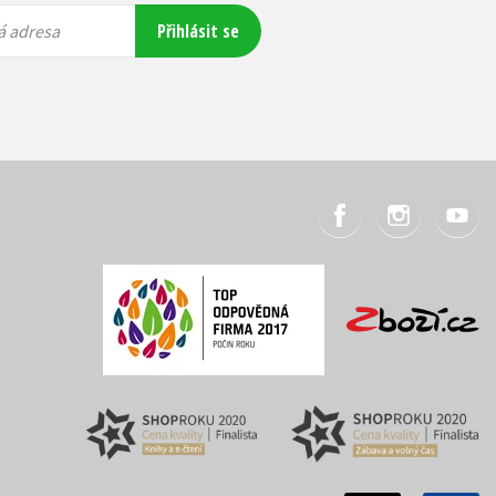
Přihlásit se
á adresa