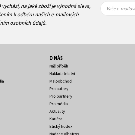
Vaše e-
Vaše e-
ě vychází, na jaké zboží je výhodná sleva,
mailová
mailová
Vaše e-mailov
adresa
adresa
ášením k odběru našich e-mailových
áním osobních údajů
.
O NÁS
Náš příběh
Nakladatelství
ia
Maloobchod
Pro autory
Pro partnery
Pro média
Aktuality
Kariéra
Etický kodex
Nadace Albatros