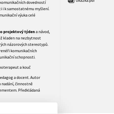
Ukázka.pdf
PDF
j komunikačních dovedností
sti i k samostatnému myšlení.
omunikační výuka celé
o projektový týden
a návod,
vněž kladen na nezbytnost
rých názorových stereotypů.
renéři komunikačních
munikační schopnosti.
choterapeut a kouč
edagog a docent. Autor
m nadání, činnostně
gementem. Předkládaná