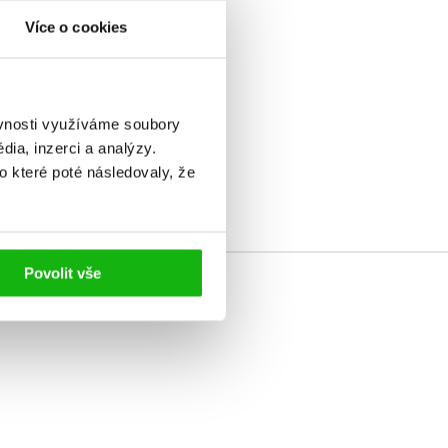
Více o cookies
ěvnosti využíváme soubory
elé
ia, inzerci a analýzy.
o které poté následovaly, že
Povolit vše