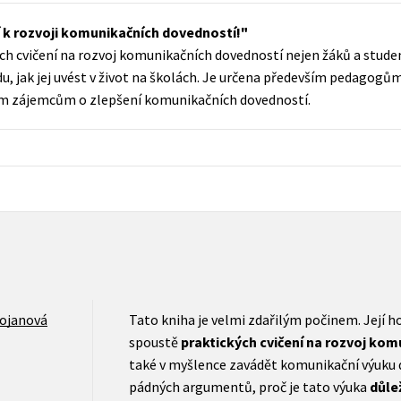
Populárně - naučná pro dospělé
ní k rozvoji komunikačních dovedností!
Young adult (SK)
Populárně - naučné pro děti
ých cvičení na rozvoj komunikačních dovedností nejen žáků a stu
Zahraniční literatura
Předškoláci
u, jak jej uvést v život na školách. Je určena především pedagogů
ím zájemcům o zlepšení komunikačních dovedností.
Zdraví a životní styl
Příroda a zahrada
šechny tituly
rojanová
Tato kniha je velmi zdařilým počinem. Její h
spoustě
praktických cvičení na rozvoj ko
také v myšlence zavádět komunikační výuku 
pádných argumentů, proč je tato výuka
důle