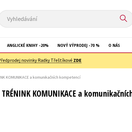
Vyhledávání
ANGLICKÉ KNIHY -20%
NOVÝ VÝPRODEJ -70 %
O NÁS
Předprodej novinky Radky Třeštíkové
ZDE
Přírodní vědy
Křížovky
Společnost, politika
ÉNINK KOMUNIKACE a komunikačních kompetencí
Kuchařky
Technika a věda
New Adult
ro TRÉNINK KOMUNIKACE a komunikačníc
Učebnice
Ostatní
Umění a kultura
Počítače
Výchova a pedagogika
Poezie
Young adult