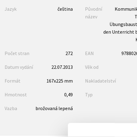
Jazyk
čeština
Původní
Kommunik
název
T
Übungsbauste
den Unterricht 
Počet stran
272
EAN
978802
Datum vydání
22.07.2013
Věk od
Formát
167x225 mm
Nakladatelství
Hmotnost
0,49
Typ
Vazba
brožovaná lepená