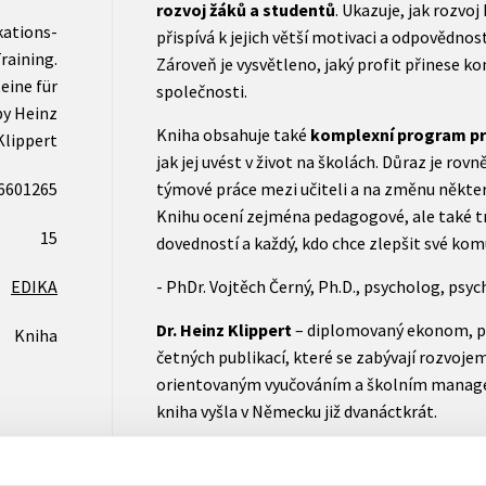
rozvoj žáků a studentů
. Ukazuje, jak rozvo
ations-
přispívá k jejich větší motivaci a odpovědno
raining.
Zároveň je vysvětleno, jaký profit přinese k
ine für
společnosti.
by Heinz
Kniha obsahuje také
komplexní program pr
Klippert
jak jej uvést v život na školách. Důraz je ro
6601265
týmové práce mezi učiteli a na změnu někte
Knihu ocení zejména pedagogové, ale také t
15
dovedností a každý, kdo chce zlepšit své ko
EDIKA
- PhDr. Vojtěch Černý, Ph.D., psycholog, psy
Dr. Heinz Klippert
– diplomovaný ekonom, p
Kniha
četných publikací, které se zabývají rozvoje
orientovaným vyučováním a školním mana
kniha vyšla v Německu již dvanáctkrát.