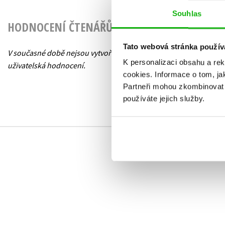
Souhlas
HODNOCENÍ ČTENÁŘŮ
Tato webová stránka použív
V současné době nejsou vytvořena žádná
K personalizaci obsahu a re
uživatelská hodnocení.
cookies.
Informace o tom, ja
Partneři mohou zkombinovat t
používáte jejich služby.