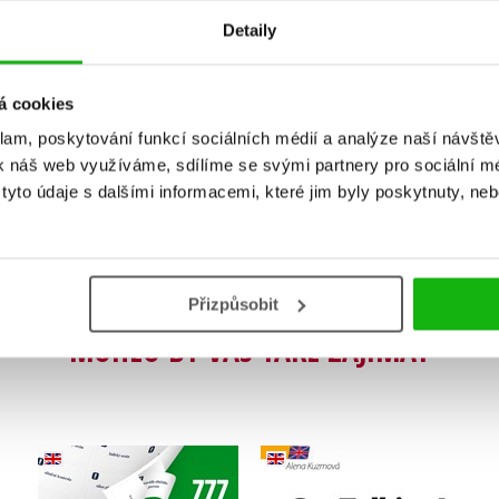
Detaily
á cookies
Vaše hodnocení
klam, poskytování funkcí sociálních médií a analýze naší návšt
Uživatelskou recenzi mohou vkládat pouze registrovaní uživat
k náš web využíváme, sdílíme se svými partnery pro sociální méd
yto údaje s dalšími informacemi, které jim byly poskytnuty, neb
Přihlásit
Přizpůsobit
MOHLO BY VÁS TAKÉ ZAJÍMAT
Angličtina do kapsy -
slovní zásoba pro
Get Talking!