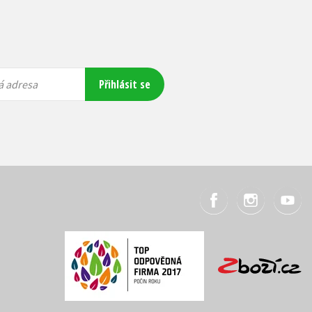
Přihlásit se
á adresa