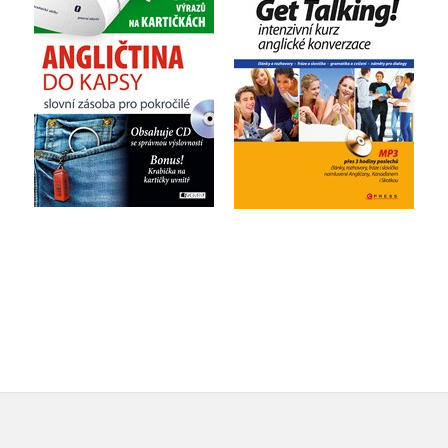
pokročilé
Alena Kuzmová
autora nemá
Do košíku
Do košíku
359 Kč
449 Kč
183 Kč
229 Kč