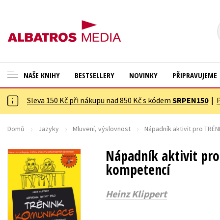
NAŠE KNIHY
BESTSELLERY
NOVINKY
PŘIPRAVUJEME
Sleva 150 Kč při nákupu nad 850 Kč s kódem
SRPEN150
|
ANGLICKÉ KNIHY -20 %
Cestování
NOVÝ VÝPRODEJ -70 %
Dárkové publikace
Domů
Jazyky
Mluvení, výslovnost
Nápadník aktivit pro TR
KNIHY S DÁRKEM
Dárkové zboží
Nápadník aktivit p
ASTERIX S DÁRKEM
Digitální fotografie
kompetencí
🎁DÁRKOVÉ PUBLIKACE
Esoterika a duchovní svět
Heinz Klippert
✉️ DÁRKOVÉ POUKAZY
Historie a military
Hobby