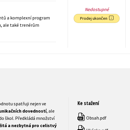
Nedostupné
dentů a komplexní program
Prodej ukončen
m, ale také trenérům
239
Kč
s DPH
Ke stažení
odnotu spatřuji nejen ve
munikačních dovedností
, ale
Obsah.pdf
do škol. Předkládá množství
PDF
žitá a nezbytná pro celistvý