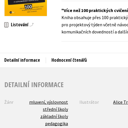
Auto - moto
Více než 100 praktických cviče
Jazyky
Beletrie pro děti
Kniha obsahuje přes 100 praktick
Kalendáře
Beletrie pro dospělé
Listování
pro projektový týden včetně návod
komunikačních dovedností a dalš
Kariéra a osobní rozvoj
Byznys a ekonomie
Komiks
Detailní informace
Hodnocení čtenářů
V
DETAILNÍ INFORMACE
Žánr
mluvení, výslovnost
Ilustrátor
Alice T
střední školy
základní školy
pedagogika