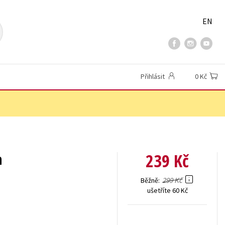
EN
Přihlásit
0 Kč
239 Kč
h
299 Kč
Běžně
ušetříte 60 Kč