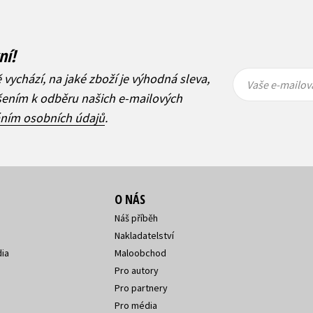
ní!
Vaše e-
Vaše e-
ě vychází, na jaké zboží je výhodná sleva,
mailová
mailová
Vaše e-mailov
adresa
adresa
ášením k odběru našich e-mailových
áním osobních údajů
.
O NÁS
Náš příběh
Nakladatelství
ia
Maloobchod
Pro autory
Pro partnery
Pro média