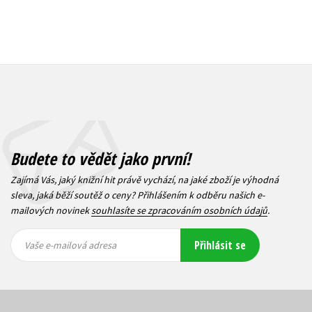
Budete to vědět jako první!
Zajímá Vás, jaký knižní hit právě vychází, na jaké zboží je výhodná
sleva, jaká běží soutěž o ceny? Přihlášením k odběru našich e-
mailových novinek
souhlasíte se zpracováním osobních údajů
.
Vaše e-
Vaše e-
Přihlásit se
mailová
mailová
Vaše e-mailová adresa
adresa
adresa