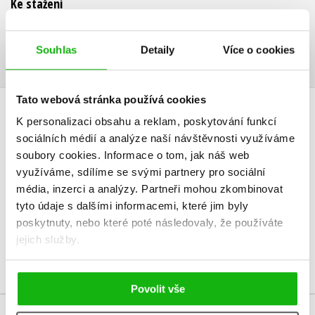
Ke stažení
Obsah.pdf
Ukázka.pdf
PDF
PDF
Souhlas
Detaily
Více o cookies
Tato webová stránka používá cookies
HODNOCENÍ ČTENÁŘŮ
K personalizaci obsahu a reklam, poskytování funkcí
sociálních médií a analýze naší návštěvnosti využíváme
V současné době nejsou vytvořena žádná uživatelská hodnocení.
soubory cookies.
Informace o tom, jak náš web
využíváme, sdílíme se svými partnery pro sociální
média, inzerci a analýzy.
Partneři mohou zkombinovat
Vaše hodnocení
tyto údaje s dalšími informacemi, které jim byly
Uživatelskou recenzi mohou vkládat pouze registrovaní uživatelé
poskytnuty, nebo které poté následovaly, že používáte
jejich služby.
Přihlásit
Povolit vše