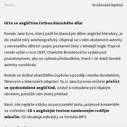
Vazba
brožovaná lepená
Učte se angličtinu četbou klasického díla!
Román Jane Eyre, který patří ke klasickým dílům anglické literatury, je
do značné míry autobiografický. Objevují se v něm zkušenosti autorky
z neveselého dětství i popis postavení ženy v tehdejší Anglii. Poprvé
román vyšel v roce 1847, Charlotte Bronteová ho vydala pod
pseudonymem, aby se vyhnula předsudkům, které v té době ženské
autorky vyvolávaly.
Román se dočkal okamžitého úspěchu a později i mnoha divadelních,
filmových a televizních adaptací. Vy si Janu Eyrovou můžete
přečíst
ve zjednodušené angličtině
, a když si nebudete jisti nějakým
obratem, pomůže vám český překlad.
Navíc zde najdete otázky na porozumění textu, jazykové komentáře
se cvičeními i
CD s anglickým textem namluveným rodilým
mluvčím
. CD obsahuje nahrávky ve formátu MP3.