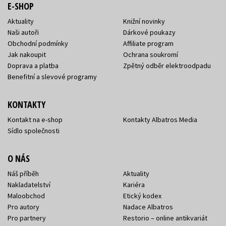
E-SHOP
Aktuality
Knižní novinky
Naši autoři
Dárkové poukazy
Obchodní podmínky
Affiliate program
Jak nakoupit
Ochrana soukromí
Doprava a platba
Zpětný odběr elektroodpadu
Benefitní a slevové programy
KONTAKTY
Kontakt na e-shop
Kontakty Albatros Media
Sídlo společnosti
O NÁS
Náš příběh
Aktuality
Nakladatelství
Kariéra
Maloobchod
Etický kodex
Pro autory
Nadace Albatros
Pro partnery
Restorio – online antikvariát