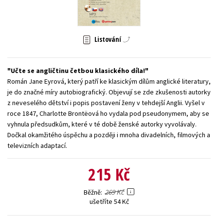
Young adult (SK)
Zahraniční literatura
Zdraví a životní styl
Všechny tituly
Listování
Učte se angličtinu četbou klasického díla!
Román Jane Eyrová, který patří ke klasickým dílům anglické literatury,
je do značné míry autobiografický. Objevují se zde zkušenosti autorky
z neveselého dětství i popis postavení ženy v tehdejší Anglii. Vyšel v
roce 1847, Charlotte Brontëová ho vydala pod pseudonymem, aby se
vyhnula předsudkům, které v té době ženské autorky vyvolávaly.
Dočkal okamžitého úspěchu a později i mnoha divadelních, filmových a
televizních adaptací.
215 Kč
269 Kč
Běžně
ušetříte 54 Kč