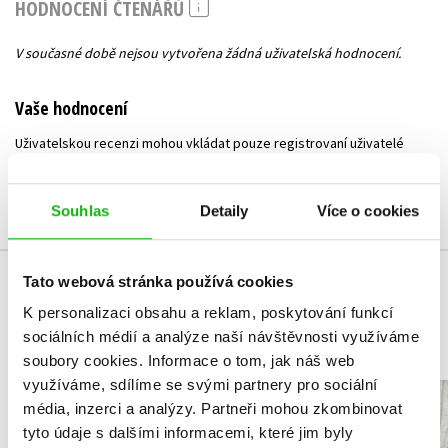
HODNOCENÍ ČTENÁŘŮ
V současné době nejsou vytvořena žádná uživatelská hodnocení.
Vaše hodnocení
Uživatelskou recenzi mohou vkládat pouze registrovaní uživatelé
Přihlásit
Souhlas
Detaily
Více o cookies
Tato webová stránka používá cookies
MOHLO BY VÁS TAKÉ ZAJÍMAT
K personalizaci obsahu a reklam, poskytování funkcí
sociálních médií a analýze naší návštěvnosti využíváme
soubory cookies.
Informace o tom, jak náš web
využíváme, sdílíme se svými partnery pro sociální
NARNIE – komplet
Čarodějn
média, inzerci a analýzy.
Partneři mohou zkombinovat
1.-7.díl – box
Frýval
tyto údaje s dalšími informacemi, které jim byly