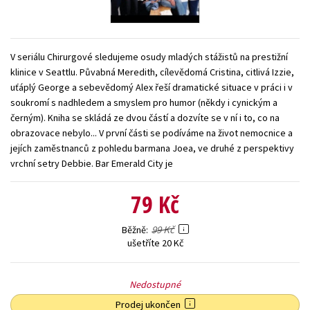
Young adult (SK)
Zahraniční literatura
Zdraví a životní styl
Všechny tituly
V seriálu Chirurgové sledujeme osudy mladých stážistů na prestižní
klinice v Seattlu. Půvabná Meredith, cílevědomá Cristina, citlivá Izzie,
uťáplý George a sebevědomý Alex řeší dramatické situace v práci i v
soukromí s nadhledem a smyslem pro humor (někdy i cynickým a
černým). Kniha se skládá ze dvou částí a dozvíte se v ní i to, co na
obrazovace nebylo... V první části se podíváme na život nemocnice a
jejích zaměstnanců z pohledu barmana Joea, ve druhé z perspektivy
vrchní setry Debbie. Bar Emerald City je
79 Kč
99 Kč
Běžně
ušetříte 20 Kč
Nedostupné
Prodej ukončen