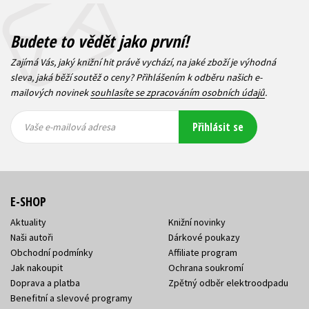
Budete to vědět jako první!
Zajímá Vás, jaký knižní hit právě vychází, na jaké zboží je výhodná
sleva, jaká běží soutěž o ceny? Přihlášením k odběru našich e-
mailových novinek
souhlasíte se zpracováním osobních údajů
.
Vaše e-
Vaše e-
Přihlásit se
mailová
mailová
Vaše e-mailová adresa
adresa
adresa
E-SHOP
Aktuality
Knižní novinky
Naši autoři
Dárkové poukazy
Obchodní podmínky
Affiliate program
Jak nakoupit
Ochrana soukromí
Doprava a platba
Zpětný odběr elektroodpadu
Benefitní a slevové programy