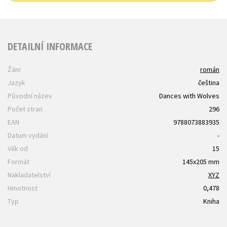
DETAILNÍ INFORMACE
Žánr
román
Jazyk
čeština
Původní název
Dances with Wolves
Počet stran
296
EAN
9788073883935
Datum vydání
-
Věk od
15
Formát
145x205 mm
Nakladatelství
XYZ
Hmotnost
0,478
Typ
Kniha