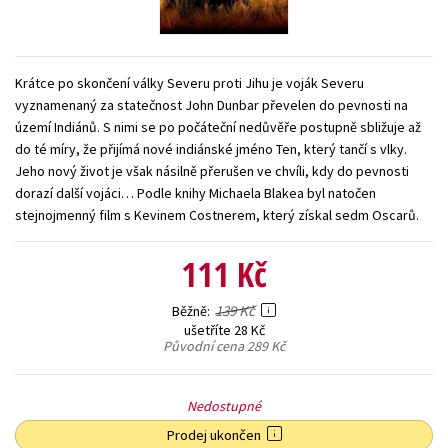
Young adult (SK)
Zahraniční literatura
Zdraví a životní styl
Všechny tituly
Krátce po skončení války Severu proti Jihu je voják Severu
vyznamenaný za statečnost John Dunbar převelen do pevnosti na
území Indiánů. S nimi se po počáteční nedůvěře postupně sbližuje až
do té míry, že přijímá nové indiánské jméno Ten, který tančí s vlky.
Jeho nový život je však násilně přerušen ve chvíli, kdy do pevnosti
dorazí další vojáci… Podle knihy Michaela Blakea byl natočen
stejnojmenný film s Kevinem Costnerem, který získal sedm Oscarů.
111 Kč
139 Kč
Běžně
ušetříte 28 Kč
Původní cena
289 Kč
Nedostupné
Prodej ukončen