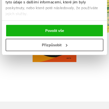
Záhady ox
tyto údaje s dalšími informacemi, které jim byly
Cyklista
čajovny 
poskytnuty, nebo které poté následovaly, že používáte
Barbora Vajsejtlová
H. Y. H
jejich služby.
Povolit vše
Do košíku
Přizpůsobit
Do košík
319 Kč
399 Kč
872 Kč
1 