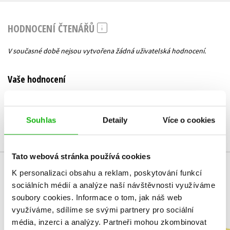
HODNOCENÍ ČTENÁŘŮ
V současné době nejsou vytvořena žádná uživatelská hodnocení.
Vaše hodnocení
Uživatelskou recenzi mohou vkládat pouze registrovaní uživatelé
Přihlásit
Souhlas
Detaily
Více o cookies
Tato webová stránka používá cookies
K personalizaci obsahu a reklam, poskytování funkcí
MOHLO BY VÁS TAKÉ ZAJÍMAT
sociálních médií a analýze naší návštěvnosti využíváme
soubory cookies.
Informace o tom, jak náš web
využíváme, sdílíme se svými partnery pro sociální
média, inzerci a analýzy.
Partneři mohou zkombinovat