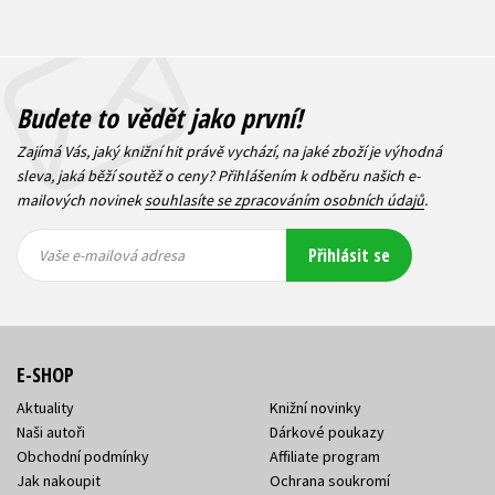
Budete to vědět jako první!
Zajímá Vás, jaký knižní hit právě vychází, na jaké zboží je výhodná
sleva, jaká běží soutěž o ceny? Přihlášením k odběru našich e-
mailových novinek
souhlasíte se zpracováním osobních údajů
.
Vaše e-
Vaše e-
Přihlásit se
mailová
mailová
Vaše e-mailová adresa
adresa
adresa
E-SHOP
Aktuality
Knižní novinky
Naši autoři
Dárkové poukazy
Obchodní podmínky
Affiliate program
Jak nakoupit
Ochrana soukromí